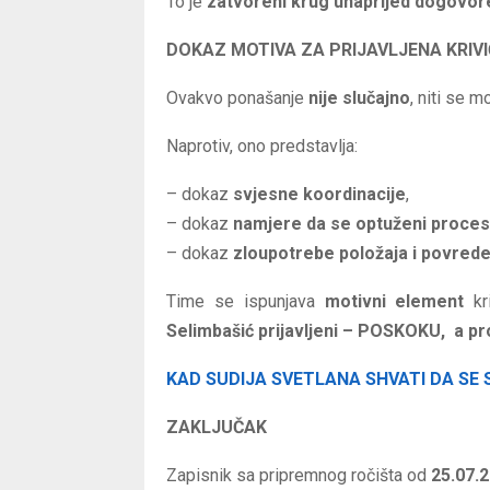
To je
zatvoreni krug unaprijed dogovor
DOKAZ MOTIVA ZA PRIJAVLJENA KRIV
Ovakvo ponašanje
nije slučajno
, niti se 
Naprotiv, ono predstavlja:
– dokaz
svjesne koordinacije
,
– dokaz
namjere da se optuženi proces
– dokaz
zloupotrebe položaja i povred
Time se ispunjava
motivni element
kr
Selimbašić prijavljeni – POSKOKU, a p
KAD SUDIJA SVETLANA SHVATI DA SE 
ZAKLJUČAK
Zapisnik sa pripremnog ročišta od
25.07.