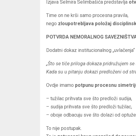
Izjava Selmira Selimbašića predstavlja
ot
Time on ne krši samo procesna pravila,
nego
zloupotrebljava položaj disciplinsko
POTVRDA NEMORALNOG SAVEZNIŠTVA:
Dodatni dokaz institucionalnog „uvlačenja“ 
„Što se tiče priloga dokaza pridružujem s
Kada su u pitanju dokazi predloženi od s
Ovdje imamo
potpunu procesnu simetrij
– tužilac prihvata sve što predloži sudija,
– sudija prihvata sve što predloži tužilac,
– oboje odbacuju sve što dolazi od optuž
To nije postupak.