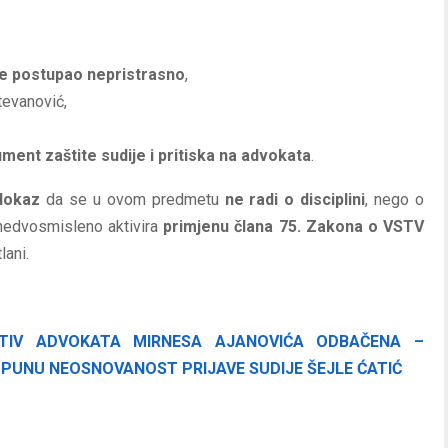
je postupao nepristrasno
,
tevanović,
ument zaštite sudije i pritiska na advokata
.
 dokaz
da se u ovom predmetu
ne radi o disciplini
, nego o
 nedvosmisleno aktivira
primjenu člana 75. Zakona o VSTV
ani.
ROTIV ADVOKATA MIRNESA AJANOVIĆA ODBAČENA –
UNU NEOSNOVANOST PRIJAVE SUDIJE ŠEJLE ĆATIĆ