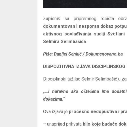
Zapisnik sa pripremnog ročišta od
dokumentovan i nesporan dokaz potpun
aktivnog povlađivanja sudiji Svetlan
Selmira Selimbašića
.
Piše: Danijel Senkić / Dokumenovano.ba
DISPOZITIVNA IZJAVA DISCIPLINSKO
Disciplinski tužilac Selmir Selimbašić u zap
„…i naravno ako oštećena ima dodatnih
dokazima
.“
Ova izjava je
procesno nedopustiva i p
– unaprijed prihvata
bilo koje buduće do