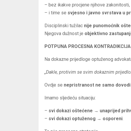
– bez ikakve procjene njihove zakonitosti, 
– i time se
svjesno i javno svrstava u 
Disciplinski tužilac
nije punomoćnik ošt
Njegova dužnost je
objektivno zastupan
POTPUNA PROCESNA KONTRADIKCIJA 
Na dokazne prijedloge optuženog advokata, is
„Dakle, protivim se svim dokaznim prijedl
Ovdje se
nepristranost ne samo dovodi u
Imamo sljedeću situaciju:
–
svi dokazi oštećene → unaprijed prih
–
svi dokazi optuženog → osporeni
.