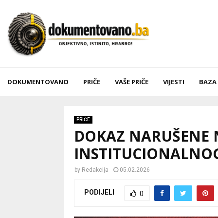
DOKUMENTOVANO
PRIČE
VAŠE PRIČE
VIJESTI
BAZA
PRIČE
DOKAZ NARUŠENE N
INSTITUCIONALNOG
by
Redakcija
05.02.2026
PODIJELI
0