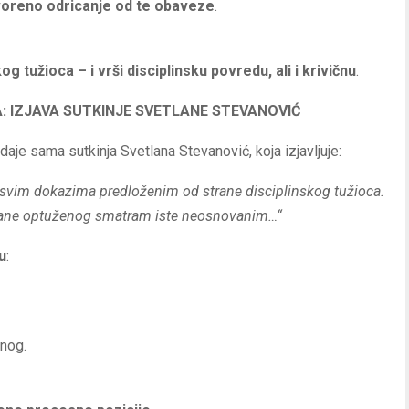
voreno odricanje od te obaveze
.
g tužioca – i vrši disciplinsku povredu, ali i krivičnu
.
 IZJAVA SUTKINJE SVETLANE STEVANOVIĆ
daje sama sutkinja Svetlana Stevanović, koja izjavljuje:
e svim dokazima predloženim od strane disciplinskog tužioca.
trane optuženog smatram iste neosnovanim…“
u
:
enog.