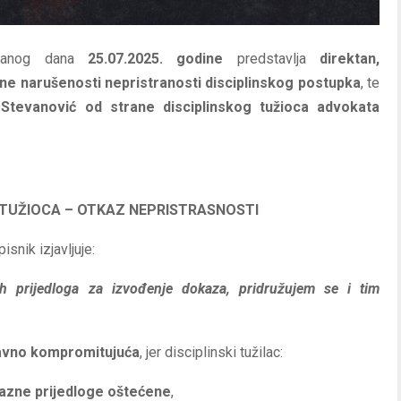
ržanog dana
25.07.2025. godine
predstavlja
direktan,
e narušenosti nepristranosti disciplinskog postupka
, te
i Stevanović od strane disciplinskog tužioca advokata
G TUŽIOCA – OTKAZ NEPRISTRASNOSTI
isnik izjavljuje:
 prijedloga za izvođenje dokaza, pridružujem se i tim
ravno kompromitujuća
, jer disciplinski tužilac:
kazne prijedloge oštećene
,