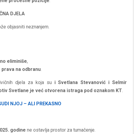
ene procesne pozicije
.
IČNA DJELA
može objasniti neznanjem.
no eliminiše
,
e prava na odbranu
.
ivičnih djela za koja su
i Svetlana Stevanović i Selmir
rotiv Svetlane je već otvorena istraga pod oznakom KT
.
SUDI NJOJ – ALI PREKASNO
2025. godine
ne ostavlja prostor za tumačenje.