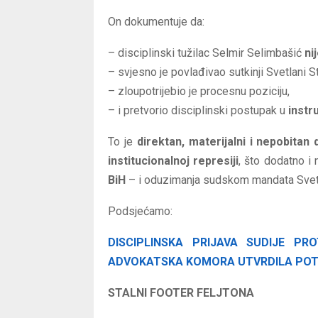
On dokumentuje da:
– disciplinski tužilac Selmir Selimbašić
ni
– svjesno je povlađivao sutkinji Svetlani S
– zloupotrijebio je procesnu poziciju,
– i pretvorio disciplinski postupak u
instr
To je
direktan, materijalni i nepobitan
institucionalnoj represiji
, što dodatno i
BiH
– i oduzimanja sudskom mandata Svetl
Podsjećamo:
DISCIPLINSKA PRIJAVA SUDIJE P
ADVOKATSKA KOMORA UTVRDILA POTP
STALNI FOOTER FELJTONA