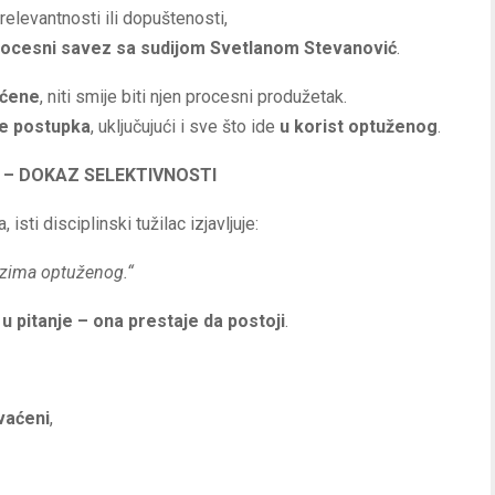
relevantnosti ili dopuštenosti,
procesni savez sa sudijom Svetlanom Stevanović
.
ećene
, niti smije biti njen procesni produžetak.
je postupka
, uključujući i sve što ide
u korist optuženog
.
– DOKAZ SELEKTIVNOSTI
ti disciplinski tužilac izjavljuje:
ozima optuženog.“
 pitanje – ona prestaje da postoji
.
vaćeni
,