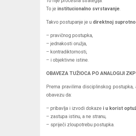
To nije procesna strategija.
To je
institucionalno svrstavanje
.
Takvo postupanje je u
direktnoj suprotno
– pravičnog postupka,
– jednakosti oružja,
– kontradiktornosti,
– i objektivne istine.
OBAVEZA TUŽIOCA PO ANALOGIJI ZKP
Prema pravilima disciplinskog postupka,
obavezu da:
– pribavlja i izvodi dokaze
i u korist opt
– zastupa istinu, a ne stranu,
– spriječi zloupotrebu postupka.