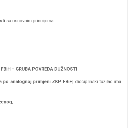
sti
sa osnovnim principima:
 FBiH – GRUBA POVREDA DUŽNOSTI
 a
po analognoj primjeni ZKP FBiH
, disciplinski tužilac ima
uženog
,