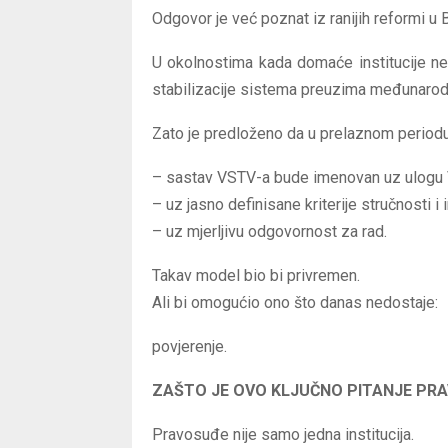
Odgovor je već poznat iz ranijih reformi u 
U okolnostima kada domaće institucije ne
stabilizacije sistema preuzima međunarod
Zato je predloženo da u prelaznom periodu
– sastav VSTV-a bude imenovan uz ulogu 
– uz jasno definisane kriterije stručnosti i i
– uz mjerljivu odgovornost za rad.
Takav model bio bi privremen.
Ali bi omogućio ono što danas nedostaje:
povjerenje.
ZAŠTO JE OVO KLJUČNO PITANJE PR
Pravosuđe nije samo jedna institucija.