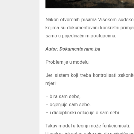
Nakon otvorenih pisama Visokom sudskom 
kojima su dokumentovani konkretni primjer
samo u pojedinačnim postupcima.
Autor: Dokumentovano.ba
Problem je u modelu.
Jer sistem koji treba kontrolisati zakon
mjeri:
– bira sam sebe,
– ocjenjuje sam sebe,
– i disciplinski odlučuje o sam sebi.
Takav model u teoriji može funkcionisati.
U praksi, iskustvo pokazuje da najčešće ne