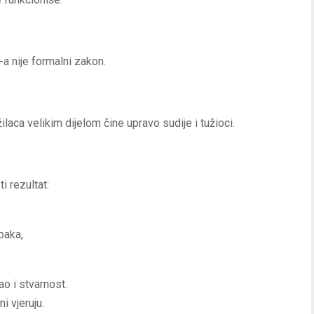
 nije formalni zakon.
žilaca velikim dijelom čine upravo sudije i tužioci.
i rezultat:
paka,
o i stvarnost.
 vjeruju.