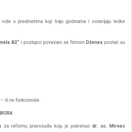
 vide u predmetima koji traju godinama i ostavljaju teške
mela B2“
i postupci povezani sa firmom
Dženex
postali su
 ili ne funkcioniše.
ZBORA
tiva za reformu pravosuđa koju je pokrenuo
dr. sc. Mirnes