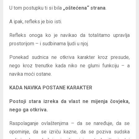
U tom postupku ti si bila
„oštećena“ strana
.
A ipak, refleks je bio isti.
Refleks onoga ko je navikao da totalitarno upravlja
prostorijom – i sudbinama ljudi u njoj.
Ponekad sudnica ne otkriva karakter kroz presude,
nego kroz trenutke kada niko ne glumi funkciju – a
navika moći ostane.
KADA NAVIKA POSTANE KARAKTER
Postoji stara izreka da vlast ne mijenja čovjeka,
nego ga otkriva.
Raspolaganje ovlaštenjima – da se naređuje, da se
opominje, da se izriču kazne, da se poziva sudska