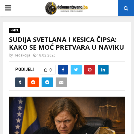
P
R
PRIČE
SUDIJA SVETLANA I KESICA ČIPSA:
I
KAKO SE MOĆ PRETVARA U NAVIKU
M
by
Redakcija
18.02.2026
PODIJELI
0
A
R
Y
M