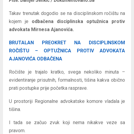
Piše: Danijel Senkić / Dokumentovano.ba
Takav trenutak dogodio se na disciplinskom ročištu na
kojem je
odbačena disciplinska optužnica protiv
advokata Mirnesa Ajanovića.
BRUTALAN PREOKRET NA DISCIPLINSKOM
ROČIŠTU – OPTUŽNICA PROTIV ADVOKATA
AJANOVIĆA ODBAČENA
Ročište je trajalo kratko, svega nekoliko minuta –
evidentiranje prisutnih, formalnosti, tišina kakva obično
prati postupke prije početka rasprave.
U prostoriji Regionalne advokatske komore vladala je
tišina.
I tada se začuo zvuk koji nema nikakve veze sa
pravom.