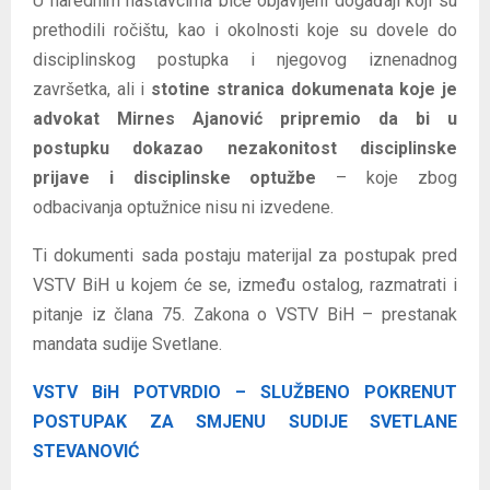
U narednim nastavcima biće objavljeni događaji koji su
prethodili ročištu, kao i okolnosti koje su dovele do
disciplinskog postupka i njegovog iznenadnog
završetka, ali i
stotine stranica dokumenata koje je
advokat Mirnes Ajanović pripremio da bi u
postupku dokazao nezakonitost disciplinske
prijave i disciplinske optužbe
– koje zbog
odbacivanja optužnice nisu ni izvedene.
Ti dokumenti sada postaju materijal za postupak pred
VSTV BiH u kojem će se, između ostalog, razmatrati i
pitanje iz člana 75. Zakona o VSTV BiH – prestanak
mandata sudije Svetlane.
VSTV BiH POTVRDIO – SLUŽBENO POKRENUT
POSTUPAK ZA SMJENU SUDIJE SVETLANE
STEVANOVIĆ