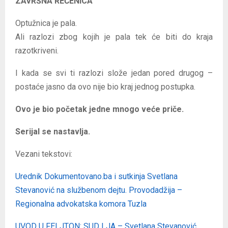
ZAVRŠNA REČENICA
Optužnica je pala.
Ali razlozi zbog kojih je pala tek će biti do kraja
razotkriveni.
I kada se svi ti razlozi slože jedan pored drugog –
postaće jasno da ovo nije bio kraj jednog postupka.
Ovo je bio početak jedne mnogo veće priče.
Serijal se nastavlja.
Vezani tekstovi:
Urednik Dokumentovano.ba i sutkinja Svetlana
Stevanović na službenom dejtu. Provodadžija –
Regionalna advokatska komora Tuzla
UVOD U FELJTON: SUD I JA – Svetlana Stevanović