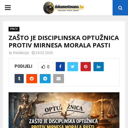
P
R
PRIČE
ZAŠTO JE DISCIPLINSKA OPTUŽNICA
I
PROTIV MIRNESA MORALA PASTI
M
by
Redakcija
24.02.2026
PODIJELI
0
A
R
Y
M