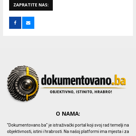
c
ZAPRATITE NAS:
E
h
f
A
o
r
R
:
C
H
O NAMA:
"Dokumentovano.ba" je istraživački portal koji svoj rad temelji na
objektivnosti, istini i hrabrosti. Na našoj platformi ima mjesta i za