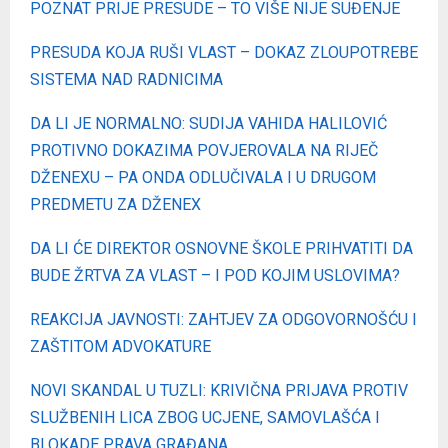
POZNAT PRIJE PRESUDE – TO VIŠE NIJE SUĐENJE
PRESUDA KOJA RUŠI VLAST – DOKAZ ZLOUPOTREBE
SISTEMA NAD RADNICIMA
DA LI JE NORMALNO: SUDIJA VAHIDA HALILOVIĆ
PROTIVNO DOKAZIMA POVJEROVALA NA RIJEČ
DŽENEXU – PA ONDA ODLUČIVALA I U DRUGOM
PREDMETU ZA DŽENEX
DA LI ĆE DIREKTOR OSNOVNE ŠKOLE PRIHVATITI DA
BUDE ŽRTVA ZA VLAST – I POD KOJIM USLOVIMA?
REAKCIJA JAVNOSTI: ZAHTJEV ZA ODGOVORNOŠĆU I
ZAŠTITOM ADVOKATURE
NOVI SKANDAL U TUZLI: KRIVIČNA PRIJAVA PROTIV
SLUŽBENIH LICA ZBOG UCJENE, SAMOVLAŠĆA I
BLOKADE PRAVA GRAĐANA