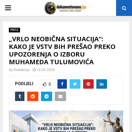
P
R
PRIČE
„VRLO NEOBIČNA SITUACIJA“:
I
KAKO JE VSTV BiH PREŠAO PREKO
UPOZORENJA O IZBORU
M
MUHAMEDA TULUMOVIĆA
A
by
Redakcija
16.05.2026
PODIJELI
0
R
Y
M