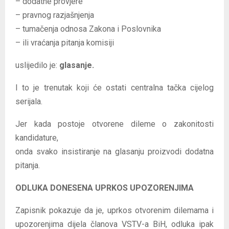
– dodatne provjere
– pravnog razjašnjenja
– tumačenja odnosa Zakona i Poslovnika
– ili vraćanja pitanja komisiji
uslijedilo je:
glasanje.
I to je trenutak koji će ostati centralna tačka cijelog
serijala.
Jer kada postoje otvorene dileme o zakonitosti
kandidature,
onda svako insistiranje na glasanju proizvodi dodatna
pitanja.
ODLUKA DONESENA UPRKOS UPOZORENJIMA
Zapisnik pokazuje da je, uprkos otvorenim dilemama i
upozorenjima dijela članova VSTV-a BiH, odluka ipak