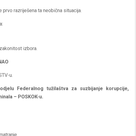
e prvo razriješena ta neobična situacija.
a:
 zakonitost izbora.
ZNAO
STV-u.
jelu Federalnog tužilaštva za suzbijanje korupcije,
minala – POSKOK-u.
zmatranje