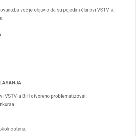
ovano.ba već je objavio da su pojedini članovi VSTV-a:
ta
.
GLASANJA
novi VSTV-a BiH otvoreno problematizovali:
onkursa
okolnostima.