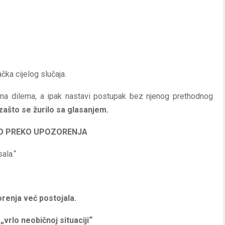
ačka cijelog slučaja.
rena dilema, a ipak nastavi postupak bez njenog prethodnog
zašto se žurilo sa glasanjem.
NO PREKO UPOZORENJA
ala.“
renja već postojala.
:
„vrlo neobičnoj situaciji“