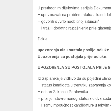
U prethodnim dijelovima serijala Dokument
– upozoravali na problem statusa kandida
– govorili o „vrlo neobičnoj situaciji“
– i tražili dodatna razjašnjenja prije glasanja
Dakle:
upozorenja nisu nastala poslije odluke.
Upozorenja su postojala prije odluke.
UPOZORENJA SU POSTOJALA PRIJE 
Iz zapisnika je vidljivo da su pojedini čla
– status kandidata u trenutku zatvaranja k
– odnos Zakona i Poslovnika
– pitanje istovremenog statusa u dva suda
– i samu mogućnost kandidature u takvim 