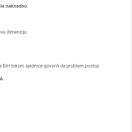
ala naknadno.
ovu dimenziju.
a BiH tokom sjednice govorili da problem postoji.
NA