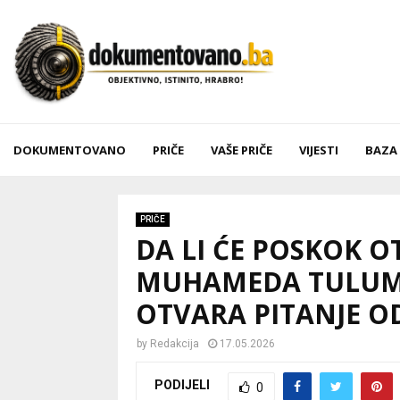
DOKUMENTOVANO
PRIČE
VAŠE PRIČE
VIJESTI
BAZA
PRIČE
DA LI ĆE POSKOK O
MUHAMEDA TULUMOV
OTVARA PITANJE 
by
Redakcija
17.05.2026
PODIJELI
0