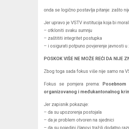
onda se logično postavlja pitanje: zašto nij
Jer upravo je VSTV institucija koja bi moral
– otkloniti svaku sumnju
– zaštititi integritet postupka
– i osigurati potpuno povjerenje javnosti u
POSKOK VIŠE NE MOŽE REĆI DA NIJE 
Zbog toga sada fokus više nije samo na V
Fokus se pomjera prema:
Posebnom od
organizovanog i međukantonalnog kri
Jer zapisnik pokazuje:
– da su upozorenja postojala
– da je problem otvoren na sjednici
– da su pojedini članovi tražili dodatno ra