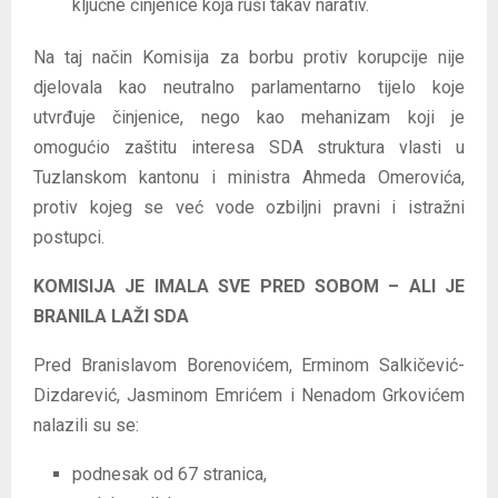
ključne činjenice koja ruši takav narativ.
Na taj način Komisija za borbu protiv korupcije nije
djelovala kao neutralno parlamentarno tijelo koje
utvrđuje činjenice, nego kao mehanizam koji je
omogućio zaštitu interesa SDA struktura vlasti u
Tuzlanskom kantonu i ministra Ahmeda Omerovića,
protiv kojeg se već vode ozbiljni pravni i istražni
postupci.
KOMISIJA JE IMALA SVE PRED SOBOM – ALI JE
BRANILA LAŽI SDA
Pred Branislavom Borenovićem, Erminom Salkičević-
Dizdarević, Jasminom Emrićem i Nenadom Grkovićem
nalazili su se:
podnesak od 67 stranica,