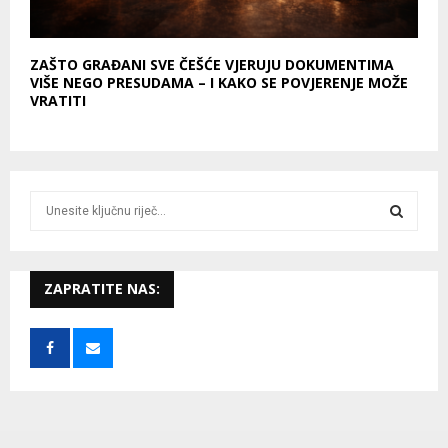
ZAŠTO GRAĐANI SVE ČEŠĆE VJERUJU DOKUMENTIMA
VIŠE NEGO PRESUDAMA – I KAKO SE POVJERENJE MOŽE
VRATITI
S
e
a
S
r
c
ZAPRATITE NAS:
E
h
f
A
o
r
R
:
C