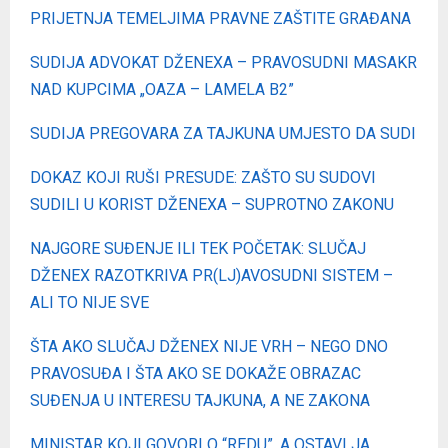
PRIJETNJA TEMELJIMA PRAVNE ZAŠTITE GRAĐANA
SUDIJA ADVOKAT DŽENEXA – PRAVOSUDNI MASAKR
NAD KUPCIMA „OAZA – LAMELA B2”
SUDIJA PREGOVARA ZA TAJKUNA UMJESTO DA SUDI
DOKAZ KOJI RUŠI PRESUDE: ZAŠTO SU SUDOVI
SUDILI U KORIST DŽENEXA – SUPROTNO ZAKONU
NAJGORE SUĐENJE ILI TEK POČETAK: SLUČAJ
DŽENEX RAZOTKRIVA PR(LJ)AVOSUDNI SISTEM –
ALI TO NIJE SVE
ŠTA AKO SLUČAJ DŽENEX NIJE VRH – NEGO DNO
PRAVOSUĐA I ŠTA AKO SE DOKAŽE OBRAZAC
SUĐENJA U INTERESU TAJKUNA, A NE ZAKONA
MINISTAR KOJI GOVORI O “REDU”, A OSTAVLJA