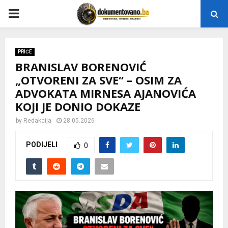
P
R
PRIČE
BRANISLAV BORENOVIĆ
I
„OTVORENI ZA SVE“ – OSIM ZA
ADVOKATA MIRNESA AJANOVIĆA
M
KOJI JE DONIO DOKAZE
A
by
Redakcija
28.05.2026
PODIJELI
0
R
Y
M