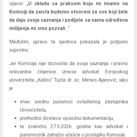
izjavio: „
U skladu sa praksom koju mi imamo na
Komisiji da zaista budemo otvoreni za sve koji žele
da daju svoja saznanja i podijele sa nama određena
mišljenja mi smo pozvali
…“
Međutim, upravo ta sjednica pokazala je potpuno
suprotno.
Jer Komisija nije dozvolila da svoja saznanja i pravno
relevantne činjenice iznese advokat Evropskog
univerziteta „Kallos“ Tuzla dr. sc. Mirnes Ajanović, iako
je:
imao urednu punomoć ovlaštenog zastupnika
Univerziteta,
prethodno dostavio opsežnu dokumentaciju,
te zvanično 27.5.2026. godine kao advokat i
punomoćnik zatražio učešće u postupku Komisije.