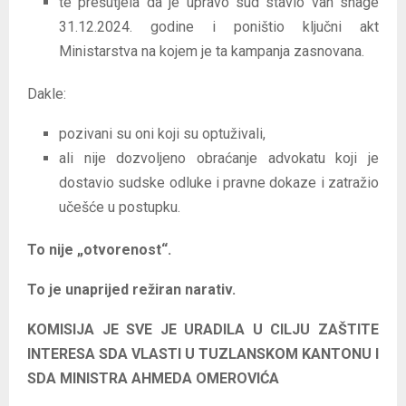
te prešutjela da je upravo sud stavio van snage
31.12.2024. godine i poništio ključni akt
Ministarstva na kojem je ta kampanja zasnovana.
Dakle:
pozivani su oni koji su optuživali,
ali nije dozvoljeno obraćanje advokatu koji je
dostavio sudske odluke i pravne dokaze i zatražio
učešće u postupku.
To nije „otvorenost“.
To je unaprijed režiran narativ.
KOMISIJA JE SVE JE URADILA U CILJU ZAŠTITE
INTERESA SDA VLASTI U TUZLANSKOM KANTONU I
SDA MINISTRA AHMEDA OMEROVIĆA