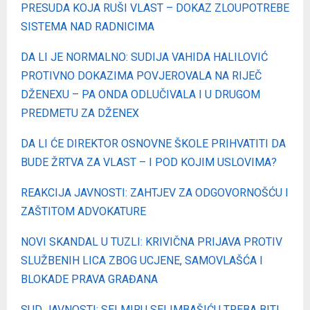
PRESUDA KOJA RUŠI VLAST – DOKAZ ZLOUPOTREBE
SISTEMA NAD RADNICIMA
DA LI JE NORMALNO: SUDIJA VAHIDA HALILOVIĆ
PROTIVNO DOKAZIMA POVJEROVALA NA RIJEČ
DŽENEXU – PA ONDA ODLUČIVALA I U DRUGOM
PREDMETU ZA DŽENEX
DA LI ĆE DIREKTOR OSNOVNE ŠKOLE PRIHVATITI DA
BUDE ŽRTVA ZA VLAST – I POD KOJIM USLOVIMA?
REAKCIJA JAVNOSTI: ZAHTJEV ZA ODGOVORNOŠĆU I
ZAŠTITOM ADVOKATURE
NOVI SKANDAL U TUZLI: KRIVIČNA PRIJAVA PROTIV
SLUŽBENIH LICA ZBOG UCJENE, SAMOVLAŠĆA I
BLOKADE PRAVA GRAĐANA
SUD JAVNOSTI: SELMIRU SELIMBAŠIĆU TREBA BITI