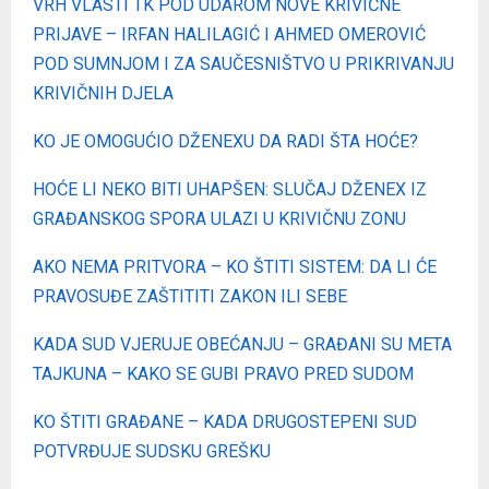
VRH VLASTI TK POD UDAROM NOVE KRIVIČNE
PRIJAVE – IRFAN HALILAGIĆ I AHMED OMEROVIĆ
POD SUMNJOM I ZA SAUČESNIŠTVO U PRIKRIVANJU
KRIVIČNIH DJELA
KO JE OMOGUĆIO DŽENEXU DA RADI ŠTA HOĆE?
HOĆE LI NEKO BITI UHAPŠEN: SLUČAJ DŽENEX IZ
GRAĐANSKOG SPORA ULAZI U KRIVIČNU ZONU
AKO NEMA PRITVORA – KO ŠTITI SISTEM: DA LI ĆE
PRAVOSUĐE ZAŠTITITI ZAKON ILI SEBE
KADA SUD VJERUJE OBEĆANJU – GRAĐANI SU META
TAJKUNA – KAKO SE GUBI PRAVO PRED SUDOM
KO ŠTITI GRAĐANE – KADA DRUGOSTEPENI SUD
POTVRĐUJE SUDSKU GREŠKU