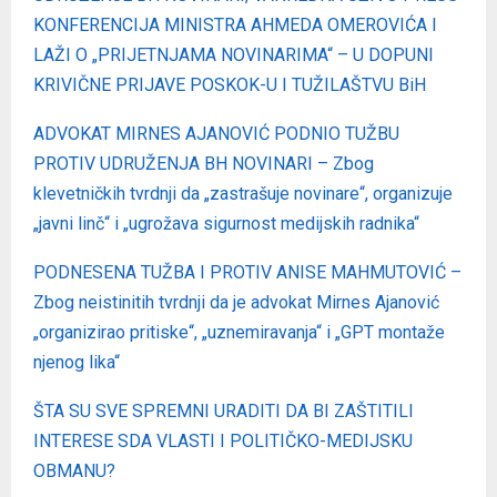
KONFERENCIJA MINISTRA AHMEDA OMEROVIĆA I
LAŽI O „PRIJETNJAMA NOVINARIMA“ – U DOPUNI
KRIVIČNE PRIJAVE POSKOK-U I TUŽILAŠTVU BiH
ADVOKAT MIRNES AJANOVIĆ PODNIO TUŽBU
PROTIV UDRUŽENJA BH NOVINARI – Zbog
klevetničkih tvrdnji da „zastrašuje novinare“, organizuje
„javni linč“ i „ugrožava sigurnost medijskih radnika“
PODNESENA TUŽBA I PROTIV ANISE MAHMUTOVIĆ –
Zbog neistinitih tvrdnji da je advokat Mirnes Ajanović
„organizirao pritiske“, „uznemiravanja“ i „GPT montaže
njenog lika“
ŠTA SU SVE SPREMNI URADITI DA BI ZAŠTITILI
INTERESE SDA VLASTI I POLITIČKO-MEDIJSKU
OBMANU?