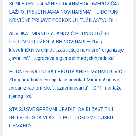
KONFERENCIJA MINISTRA AHMEDA OMEROVIĆA I
LAŽI O „PRIJETNJAMA NOVINARIMA“ – U DOPUNI
KRIVIČNE PRIJAVE POSKOK-U I TUŽILAŠTVU BiH
ADVOKAT MIRNES AJANOVIĆ PODNIO TUŽBU
PROTIV UDRUŽENJA BH NOVINARI – Zbog
klevetničkih tvrdnji da „zastrašuje novinare“, organizuje
„javni linč“ i „ugrožava sigurnost medijskih radnika“
PODNESENA TUŽBA I PROTIV ANISE MAHMUTOVIĆ –
Zbog neistinitih tvrdnji da je advokat Mirnes Ajanović
„organizirao pritiske“, „uznemiravanja“ i „GPT montaže
njenog lika“
ŠTA SU SVE SPREMNI URADITI DA BI ZAŠTITILI
INTERESE SDA VLASTI I POLITIČKO-MEDIJSKU
OBMANU?