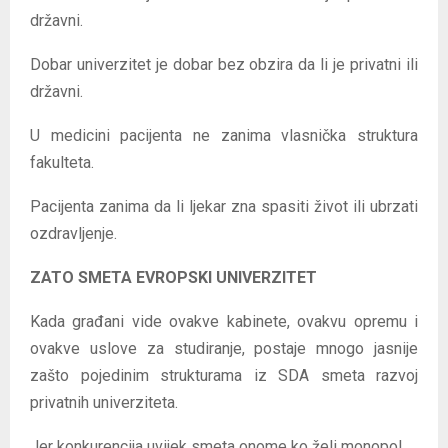
državni.
Dobar univerzitet je dobar bez obzira da li je privatni ili
državni.
U medicini pacijenta ne zanima vlasnička struktura
fakulteta.
Pacijenta zanima da li ljekar zna spasiti život ili ubrzati
ozdravljenje.
ZATO SMETA EVROPSKI UNIVERZITET
Kada građani vide ovakve kabinete, ovakvu opremu i
ovakve uslove za studiranje, postaje mnogo jasnije
zašto pojedinim strukturama iz SDA smeta razvoj
privatnih univerziteta.
Jer konkurencija uvijek smeta onome ko želi monopol.