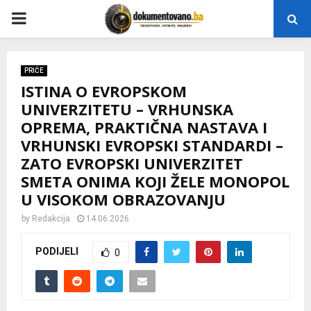
P
R
PRIČE
ISTINA O EVROPSKOM
I
UNIVERZITETU – VRHUNSKA
OPREMA, PRAKTIČNA NASTAVA I
M
VRHUNSKI EVROPSKI STANDARDI –
ZATO EVROPSKI UNIVERZITET
A
SMETA ONIMA KOJI ŽELE MONOPOL
U VISOKOM OBRAZOVANJU
R
by
Redakcija
14.06.2026
Y
PODIJELI
0
M