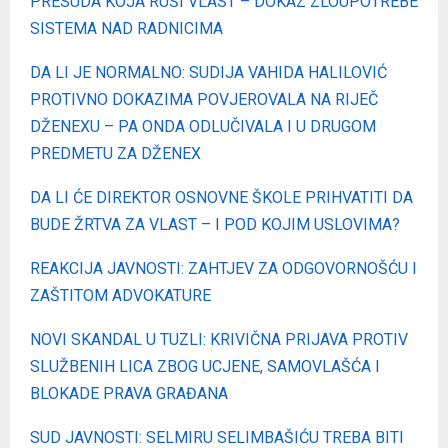
PRESUDA KOJA RUŠI VLAST – DOKAZ ZLOUPOTREBE
SISTEMA NAD RADNICIMA
DA LI JE NORMALNO: SUDIJA VAHIDA HALILOVIĆ
PROTIVNO DOKAZIMA POVJEROVALA NA RIJEČ
DŽENEXU – PA ONDA ODLUČIVALA I U DRUGOM
PREDMETU ZA DŽENEX
DA LI ĆE DIREKTOR OSNOVNE ŠKOLE PRIHVATITI DA
BUDE ŽRTVA ZA VLAST – I POD KOJIM USLOVIMA?
REAKCIJA JAVNOSTI: ZAHTJEV ZA ODGOVORNOŠĆU I
ZAŠTITOM ADVOKATURE
NOVI SKANDAL U TUZLI: KRIVIČNA PRIJAVA PROTIV
SLUŽBENIH LICA ZBOG UCJENE, SAMOVLAŠĆA I
BLOKADE PRAVA GRAĐANA
SUD JAVNOSTI: SELMIRU SELIMBAŠIĆU TREBA BITI