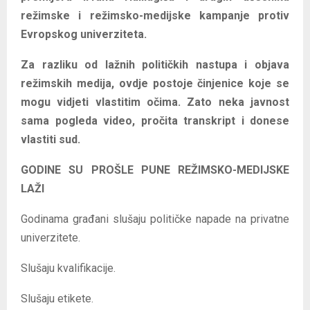
o
režimske i režimsko-medijske kampanje protiv
z
Evropskog univerziteta.
a
Za razliku od lažnih političkih nastupa i objava
p
režimskih medija, ovdje postoje činjenice koje se
i
mogu vidjeti vlastitim očima. Zato neka javnost
s
sama pogleda video, pročita transkript i donese
a
vlastiti sud.
GODINE SU PROŠLE PUNE REŽIMSKO-MEDIJSKE
LAŽI
Godinama građani slušaju političke napade na privatne
univerzitete.
Slušaju kvalifikacije.
Slušaju etikete.