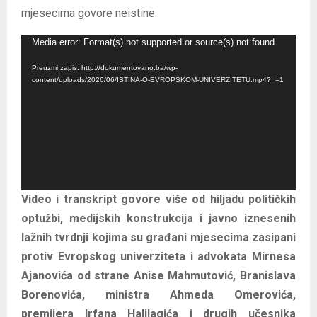
mjesecima govore neistine.
R
Media error: Format(s) not supported or source(s) not found
e
Preuzmi zapis: http://dokumentovano.ba/wp-
p
content/uploads/2026/06/ISTINA-O-EVROPSKOM-UNIVERZITETU.mp4?_=1
r
o
d
u
k
t
Video i transkript govore više od hiljadu političkih
o
optužbi, medijskih konstrukcija i javno iznesenih
r
lažnih tvrdnji kojima su građani mjesecima zasipani
v
protiv Evropskog univerziteta i advokata Mirnesa
i
Ajanovića od strane Anise Mahmutović, Branislava
d
Borenovića, ministra Ahmeda Omerovića,
e
premijera Irfana Halilagića i drugih učesnika