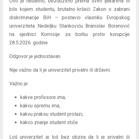
Ovo je nedavno, bezobzirno prema svim ljekarima ili
bilo kojem studentu, brutalno kršeći Zakon o zabrani
diskriminacije BiH – postavio vlasniku Evropskog
univerziteta Nedeljku Stankoviću Branislav Borenović
na sjednici Komisije za borbu protiv korupcije
28.5.2026. godine.
Odgovor je jednostavan.
Nije važno da li je univerzitet privatni ili državni.
Važno je:
kakve profesore ima,
kakvu opremu ima,
kakvu praksu student prolazi,
kakvo znanje student stiče.
Loš univerzitet je loš bez obzira da li je privatni ili