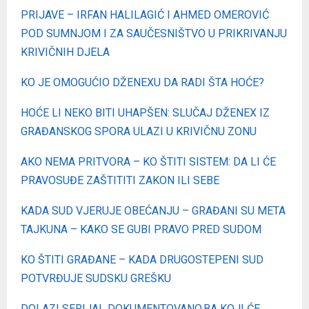
PRIJAVE – IRFAN HALILAGIĆ I AHMED OMEROVIĆ
POD SUMNJOM I ZA SAUČESNIŠTVO U PRIKRIVANJU
KRIVIČNIH DJELA
KO JE OMOGUĆIO DŽENEXU DA RADI ŠTA HOĆE?
HOĆE LI NEKO BITI UHAPŠEN: SLUČAJ DŽENEX IZ
GRAĐANSKOG SPORA ULAZI U KRIVIČNU ZONU
AKO NEMA PRITVORA – KO ŠTITI SISTEM: DA LI ĆE
PRAVOSUĐE ZAŠTITITI ZAKON ILI SEBE
KADA SUD VJERUJE OBEĆANJU – GRAĐANI SU META
TAJKUNA – KAKO SE GUBI PRAVO PRED SUDOM
KO ŠTITI GRAĐANE – KADA DRUGOSTEPENI SUD
POTVRĐUJE SUDSKU GREŠKU
DOLAZI SERIJAL DOKUMENTOVANO.BA KOJI ĆE