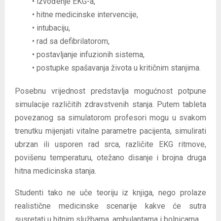
• izvođenje EKG-a,
• hitne medicinske intervencije,
• intubaciju,
• rad sa defibrilatorom,
• postavljanje infuzionih sistema,
• postupke spašavanja života u kritičnim stanjima.
Posebnu vrijednost predstavlja mogućnost potpune
simulacije različitih zdravstvenih stanja. Putem tableta
povezanog sa simulatorom profesori mogu u svakom
trenutku mijenjati vitalne parametre pacijenta, simulirati
ubrzan ili usporen rad srca, različite EKG ritmove,
povišenu temperaturu, otežano disanje i brojna druga
hitna medicinska stanja.
Studenti tako ne uče teoriju iz knjiga, nego prolaze
realistične medicinske scenarije kakve će sutra
susretati u hitnim službama, ambulantama i bolnicama.