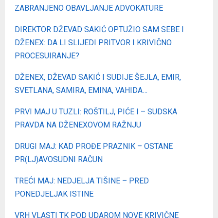
ZABRANJENO OBAVLJANJE ADVOKATURE
DIREKTOR DŽEVAD SAKIĆ OPTUŽIO SAM SEBE I
DŽENEX: DA LI SLIJEDI PRITVOR I KRIVIČNO
PROCESUIRANJE?
DŽENEX, DŽEVAD SAKIĆ I SUDIJE ŠEJLA, EMIR,
SVETLANA, SAMIRA, EMINA, VAHIDA…
PRVI MAJ U TUZLI: ROŠTILJ, PIĆE I – SUDSKA
PRAVDA NA DŽENEXOVOM RAŽNJU
DRUGI MAJ: KAD PROĐE PRAZNIK – OSTANE
PR(LJ)AVOSUDNI RAČUN
TREĆI MAJ: NEDJELJA TIŠINE – PRED
PONEDJELJAK ISTINE
VRH VLASTI TK POD UDAROM NOVE KRIVIČNE