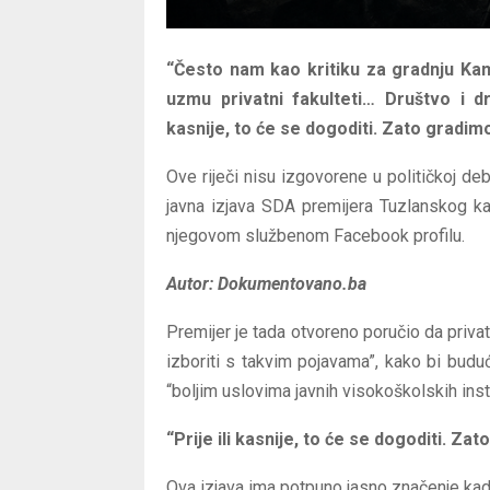
“Često nam kao kritiku za gradnju Kam
uzmu privatni fakulteti… Društvo i d
kasnije, to će se dogoditi. Zato gradi
Ove riječi nisu izgovorene u političkoj deb
javna izjava SDA premijera Tuzlanskog kan
njegovom službenom Facebook profilu.
Autor: Dokumentovano.ba
Premijer je tada otvoreno poručio da privat
izboriti s takvim pojavama”, kako bi budu
“boljim uslovima javnih visokoškolskih instit
“Prije ili kasnije, to će se dogoditi. Z
Ova izjava ima potpuno jasno značenje kad