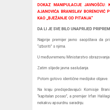
DOKAZ MANIPULACIJE JAVNOŠĆU:
AJANOVIĆA BRANISLAV BORENOVIĆ P
KAO „BJEŽANJE OD PITANJA“
DA LI JE SVE BILO UNAPRIJED PRIPRE
Najprije premijer javno saopštava da pr
“izboriti” s njima.
U međuvremenu Ministarstvo obrazovanja T
Zatim slijede javna saslušanja.
Potom gotovo identične medijske objave.
Na kraju predsjedavajući Komisije Brani
“kapitalan posao”, a premijer Irfan Halil
nekakvu apsurdnu saradnju.