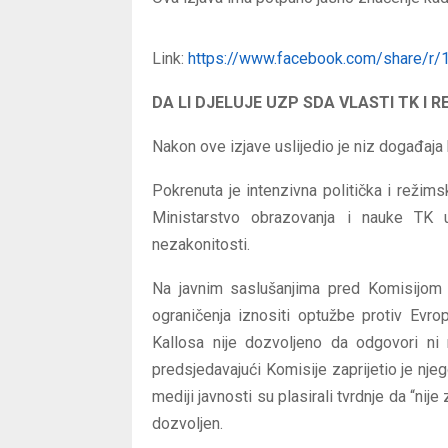
Link:
https://www.facebook.com/share/r
DA LI DJELUJE UZP SDA VLASTI TK I 
Nakon ove izjave uslijedio je niz događaja
Pokrenuta je intenzivna politička i režim
Ministarstvo obrazovanja i nauke TK un
nezakonitosti.
Na javnim saslušanjima pred Komisijom z
ograničenja iznositi optužbe protiv Evr
Kallosa nije dozvoljeno da odgovori ni 
predsjedavajući Komisije zaprijetio je nj
mediji javnosti su plasirali tvrdnje da “nij
dozvoljen.