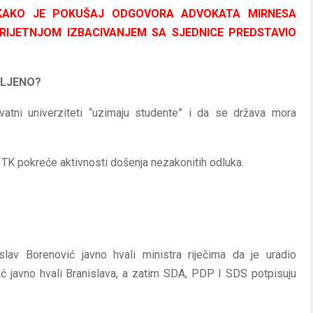
 KAKO JE POKUŠAJ ODGOVORA ADVOKATA MIRNESA
RIJETNJOM IZBACIVANJEM SA SJEDNICE PREDSTAVIO
MLJENO?
ivatni univerziteti “uzimaju studente” i da se država mora
K pokreće aktivnosti došenja nezakonitih odluka.
slav Borenović javno hvali ministra riječima da je uradio
agić javno hvali Branislava, a zatim SDA, PDP I SDS potpisuju