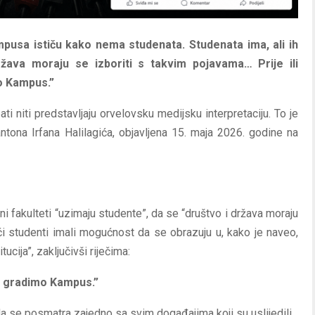
pusa ističu kako nema studenata. Studenata ima, ali ih
ržava moraju se izboriti s takvim pojavama… Prije ili
mo Kampus.”
ati niti predstavljaju orvelovsku medijsku interpretaciju. To je
tona Irfana Halilagića, objavljena 15. maja 2026. godine na
ni fakulteti “uzimaju studente”, da se “društvo i država moraju
ći studenti imali mogućnost da se obrazuju u, kako je naveo,
ucija”, zaključivši riječima:
ato gradimo Kampus.”
a se posmatra zajedno sa svim događajima koji su uslijedili.