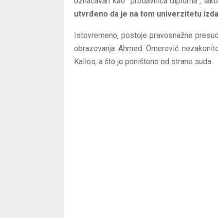
označavan kao “prodavnica diploma”, iak
utvrđeno da je na tom univerzitetu izda
Istovremeno, postoje pravosnažne presude
obrazovanja Ahmed Omerović nezakonito
Kallos, a što je poništeno od strane suda.