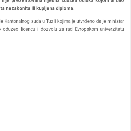
o
nije prezentovana nijedna sudska odluka kojom bi bilo
ta nezakonita ili kupljena diploma
.
 Kantonalnog suda u Tuzli kojima je utvrđeno da je ministar
 oduzeo licencu i dozvolu za rad Evropskom univerzitetu