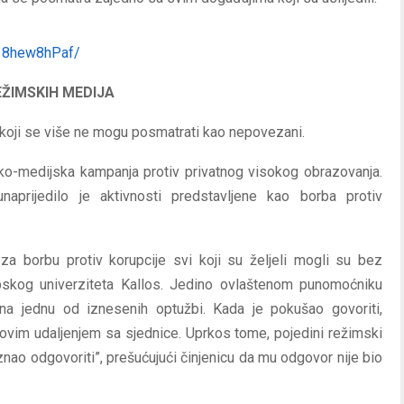
/18hew8hPaf/
REŽIMSKIH MEDIJA
 koji se više ne mogu posmatrati kao nepovezani.
sko-medijska kampanja protiv privatnog visokog obrazovanja.
aprijedilo je aktivnosti predstavljene kao borba protiv
a borbu protiv korupcije svi koji su željeli mogli su bez
opskog univerziteta Kallos. Jedino ovlaštenom punomoćniku
na jednu od iznesenih optužbi. Kada je pokušao govoriti,
egovim udaljenjem sa sjednice. Uprkos tome, pojedini režimski
e znao odgovoriti”, prešućujući činjenicu da mu odgovor nije bio