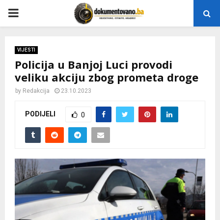
P
R
VIJESTI
Policija u Banjoj Luci provodi
I
veliku akciju zbog prometa droge
M
by
Redakcija
23.10.2023
PODIJELI
0
A
R
Y
M