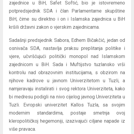
zajednice u BiH, Safet Softić, bio je istovremeno
potpredsjednik SDA i član Parlamentarne skupštine
BiH, čime su direktno i on i Islamska zajednica u BiH
kršili državni zakon o vjerskim zajednicama.
Sadašnji predsjednik Sabora, Edhem Bičakčić, jedan od
osnivača SDA, nastavlja praksu preplitanja politike i
vjere, učvršćujući politički monopol nad Islamskom
zajednicom u BiH. Sada i Muftijstvo tuzlansko vrši
kontrolu nad obrazovnim institucijama, s obzirom na
njihove kadrove u javnom Univerzitetom u Tuzli, a
namjeravaju instalirati i svog rektora Univerziteta, kako
bi medresu podigli na nivo cijelog javnog Univerziteta u
Tuzli. Evropski univerzitet Kallos Tuzla, sa svojim
modernim standardima, postaje smetnja ovoj
kleropolitičkoj hegemoniji, izazivajući ciljane napade iz
više pravaca.