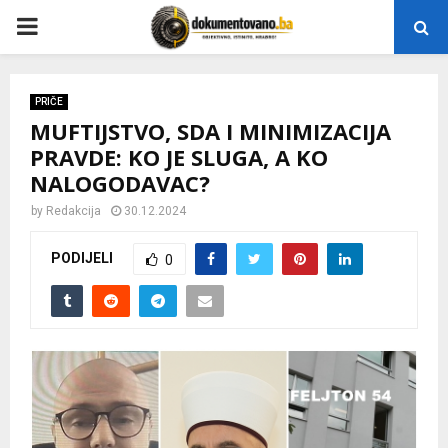
P
R
PRIČE
MUFTIJSTVO, SDA I MINIMIZACIJA
I
PRAVDE: KO JE SLUGA, A KO
NALOGODAVAC?
M
by
Redakcija
30.12.2024
A
PODIJELI
0
R
Y
M