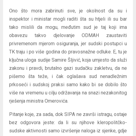
Ono što mora zabrinuti sve, je okolnost da su i
inspektor i ministar mogli raditi šta su htjeli ili su bar
tako mislili da mogu, međutim sud je taj koji ima
obavezu takvo djelovanje ODMAH zaustaviti
privremenom mjerom osiguranja, jer sudski postupci u
TK traju i po više godina do pravosnažne odluke. E, tu je
ključna uloga sudije Samire Šljivić, koja umjesto da služi
zakonu i pravdi, brutalno gazi sudačku zakletvu, da ne
pišemo šta teže, i čak oglašava sud nenadležnim
prkoseći i sudskoj praksi samo kako bi se dobilo što
više na vremenu u cilju održavanja na snazi nezakonitog
rješenja ministra Omerovića.
Pitanje koje, za sada, dok SIPA ne završi istragu, ostaje
bez odgovora jeste: da li su njihove kleropolitčko-
sudske aktivnosti samo izvršenje naloga iz sjenke, gdje