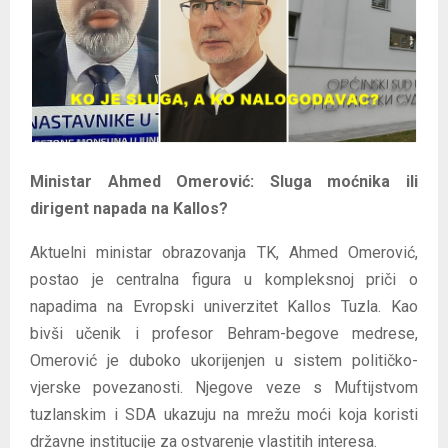
E
N
U
Ministar Ahmed Omerović: Sluga moćnika ili
dirigent napada na Kallos?
Aktuelni ministar obrazovanja TK, Ahmed Omerović,
postao je centralna figura u kompleksnoj priči o
napadima na Evropski univerzitet Kallos Tuzla. Kao
bivši učenik i profesor Behram-begove medrese,
Omerović je duboko ukorijenjen u sistem političko-
vjerske povezanosti. Njegove veze s Muftijstvom
tuzlanskim i SDA ukazuju na mrežu moći koja koristi
državne institucije za ostvarenje vlastitih interesa.