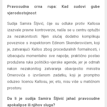
Pravosudna crna rupa: Kad sudovi gube
vjerodostojnost
Sudija Samira Šljivić, čije su odluke protiv Kallosa
izazvale pravne kontroverze, našla se u centru optužbi
za nezakonitosti. Njen slučaj dodatno komplikuju
poveznice s inspektorom Edinom Skenderovićem, koji
je, zatvarajući Kallos zbog proceduralnih formalnosti, i
izbacujuću momentalno sve napolje, praktično postao
produžena ruka političko-vjerske agende, jer je odmah
nakon nezakonitog zatvaranja obavijestio ministra
Omerovića o izvršenom zadatku, koji je promptno
oduzeo licencu Kallosu, jer, eto, nisu više u matičnom
prostoru.
Da li je sudija Samira Šljivić jahač pravosudne
apokalipse ili njihov sluga?