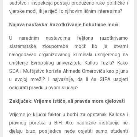
sudstvo i inspekcija postaju produžene ruke političke i
vjerske moći, ili je riječ i o njihovim ličnim interesima?
Najava nastavka: Razotkrivanje hobotnice moći
U narednim nastavcima feljtona razotkrivamo
sistematske zloupotrebe moći: ko je stvarni
nalogodavac organizovanog kriminala usmjerenog na
uništenje Evropskog univerziteta Kallos Tuzla? Kako
SDA i Muftijstvo koriste Ahmeda Omerovića kao pijuna
u svojoj mreži? I najvažnije, da li će SIPA uspjeti
osigurati pravdu u ovom slučaju?
Zaključak: Vrijeme ističe, ali pravda mora djelovati
Vrijeme je ključni faktor u borbi za opstanak Kallosa i
pravnog poretka u BiH. Ako nadležne institucije ne
djeluju brzo, posljedice neće osjetiti samo studenti