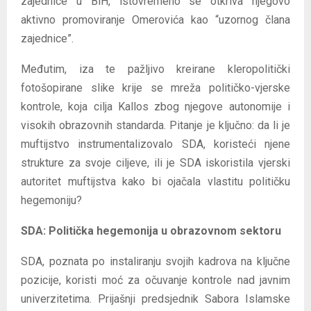
zajednice u BiH, istovremeno se otkriva njegovo
aktivno promoviranje Omerovića kao “uzornog člana
zajednice”.
Međutim, iza te pažljivo kreirane kleropolitički
fotošopirane slike krije se mreža političko-vjerske
kontrole, koja cilja Kallos zbog njegove autonomije i
visokih obrazovnih standarda. Pitanje je ključno: da li je
muftijstvo instrumentalizovalo SDA, koristeći njene
strukture za svoje ciljeve, ili je SDA iskoristila vjerski
autoritet muftijstva kako bi ojačala vlastitu političku
hegemoniju?
SDA: Politička hegemonija u obrazovnom sektoru
SDA, poznata po instaliranju svojih kadrova na ključne
pozicije, koristi moć za očuvanje kontrole nad javnim
univerzitetima. Prijašnji predsjednik Sabora Islamske