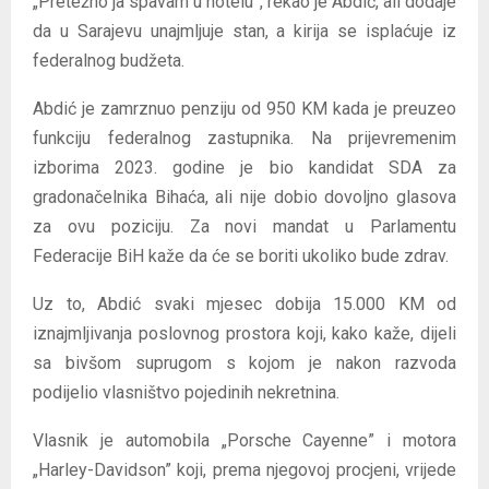
„Pretežno ja spavam u hotelu”, rekao je Abdić, ali dodaje
da u Sarajevu unajmljuje stan, a kirija se isplaćuje iz
federalnog budžeta.
Abdić je zamrznuo penziju od 950 KM kada je preuzeo
funkciju federalnog zastupnika. Na prijevremenim
izborima 2023. godine je bio kandidat SDA za
gradonačelnika Bihaća, ali nije dobio dovoljno glasova
za ovu poziciju. Za novi mandat u Parlamentu
Federacije BiH kaže da će se boriti ukoliko bude zdrav.
Uz to, Abdić svaki mjesec dobija 15.000 KM od
iznajmljivanja poslovnog prostora koji, kako kaže, dijeli
sa bivšom suprugom s kojom je nakon razvoda
podijelio vlasništvo pojedinih nekretnina.
Vlasnik je automobila „Porsche Cayenne” i motora
„Harley-Davidson” koji, prema njegovoj procjeni, vrijede