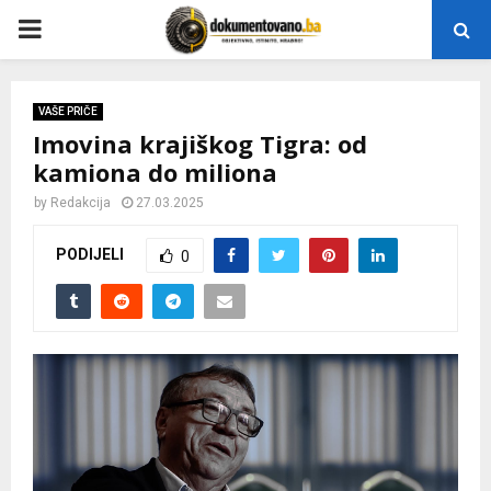
P
R
VAŠE PRIČE
Imovina krajiškog Tigra: od
I
kamiona do miliona
M
by
Redakcija
27.03.2025
PODIJELI
0
A
R
Y
M