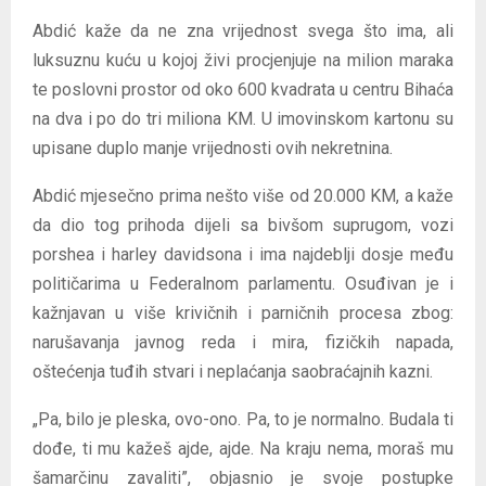
Abdić kaže da ne zna vrijednost svega što ima, ali
luksuznu kuću u kojoj živi procjenjuje na milion maraka
te poslovni prostor od oko 600 kvadrata u centru Bihaća
na dva i po do tri miliona KM. U imovinskom kartonu su
upisane duplo manje vrijednosti ovih nekretnina.
Abdić mjesečno prima nešto više od 20.000 KM, a kaže
da dio tog prihoda dijeli sa bivšom suprugom, vozi
porshea i harley davidsona i ima najdeblji dosje među
političarima u Federalnom parlamentu. Osuđivan je i
kažnjavan u više krivičnih i parničnih procesa zbog:
narušavanja javnog reda i mira, fizičkih napada,
oštećenja tuđih stvari i neplaćanja saobraćajnih kazni.
„Pa, bilo je pleska, ovo-ono. Pa, to je normalno. Budala ti
dođe, ti mu kažeš ajde, ajde. Na kraju nema, moraš mu
šamarčinu zavaliti”, objasnio je svoje postupke