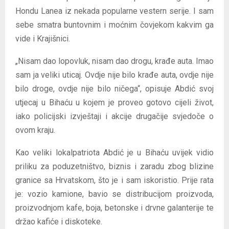
Hondu Lanea iz nekada popularne vestern serije. I sam
sebe smatra buntovnim i moćnim čovjekom kakvim ga
vide i Krajišnici.
„Nisam dao lopovluk, nisam dao drogu, krađe auta. Imao
sam ja veliki uticaj. Ovdje nije bilo krađe auta, ovdje nije
bilo droge, ovdje nije bilo ničega“, opisuje Abdić svoj
utjecaj u Bihaću u kojem je proveo gotovo cijeli život,
iako policijski izvještaji i akcije drugačije svjedoče o
ovom kraju.
Kao veliki lokalpatriota Abdić je u Bihaću uvijek vidio
priliku za poduzetništvo, biznis i zaradu zbog blizine
granice sa Hrvatskom, što je i sam iskoristio. Prije rata
je: vozio kamione, bavio se distribucijom proizvoda,
proizvodnjom kafe, boja, betonske i drvne galanterije te
držao kafiće i diskoteke.