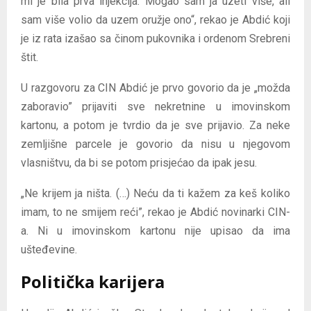
mi je bila prva injekcija. Mogao sam ja uzeti više, ali
sam više volio da uzem oružje ono“, rekao je Abdić koji
je iz rata izašao sa činom pukovnika i ordenom Srebreni
štit.
U razgovoru za CIN Abdić je prvo govorio da je „možda
zaboravio” prijaviti sve nekretnine u imovinskom
kartonu, a potom je tvrdio da je sve prijavio. Za neke
zemljišne parcele je govorio da nisu u njegovom
vlasništvu, da bi se potom prisjećao da ipak jesu.
„Ne krijem ja ništa. (…) Neću da ti kažem za keš koliko
imam, to ne smijem reći”, rekao je Abdić novinarki CIN-
a. Ni u imovinskom kartonu nije upisao da ima
ušteđevine.
Politička karijera