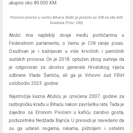
ukupno oko 80.000 KM.
Poslovni prostor u centru Bihaća Abdić je proširio sa 338 na oko 600
kvadrata (Foto: CIN)
Abdić ima najdeblji dosje među političarima u
Federalnom parlamentu, o čemu je CIN ranije pisao.
Osuđivan je i kažnjavan u više krivičnih i parničnih
sudskih procesa. On je 2018. optužen zbog sumnje da
je odgovoran za ubistvo generala Hrvatskog vijeća
odbrane Vlade Šantića, ali ga je Vrhovni sud FBiH
oslobodio 2023. godine.
Najstrožija kazna Abdiću je izrečena 2007. godine za
razbojničku krađu u Bihaću nakon završetka rata. Tada je
zajedno sa Eminom Pivićem u kafiću zarobio gosta,
poduzetnika Nedžada Bajrića. U presudi je navedeno da
su ga udarali nogama, rukama, pištoljem i ostalim