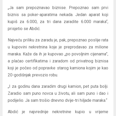
„Ja sam prepoznavao biznise. Prepoznao sam prvi
biznis sa poker-aparatima nekada. Jedan aparat koji
kupiš za 6.000, za tri dana zaradite 6.000 maraka“,
prisjetio se Abdić.
Najveću priliku za zaradu je, pak, prepoznao poslije rata
u kupovini nekretnina koje je preprodavao za milione
maraka. Kaže da ih je kupovao „po povoljnim cijenama”,
a plaćao certifikatima i zaradom od privatnog biznisa
koji je počeo od popravke starog kamiona kojim je kao
20-godišnjak prevozio robu.
„I za godinu dana zaradim drugi kamion, pet puta bolji.
Zaradio sam puno novca u životu, ali sam puno i dao i
podijelio. Ja sam trošio dnevno dvije-tri hiljade maraka.“
Abdić je najvrednije nekretnine kupio u vrijeme