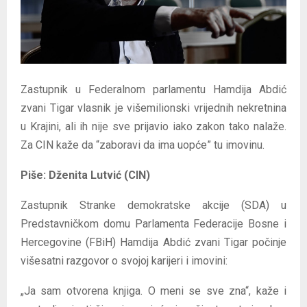
E
N
U
Zastupnik u Federalnom parlamentu Hamdija Abdić
zvani Tigar vlasnik je višemilionski vrijednih nekretnina
u Krajini, ali ih nije sve prijavio iako zakon tako nalaže.
Za CIN kaže da “zaboravi da ima uopće” tu imovinu.
Piše: Dženita Lutvić (CIN)
Zastupnik Stranke demokratske akcije (SDA) u
Predstavničkom domu Parlamenta Federacije Bosne i
Hercegovine (FBiH) Hamdija Abdić zvani Tigar počinje
višesatni razgovor o svojoj karijeri i imovini:
„Ja sam otvorena knjiga. O meni se sve zna“, kaže i