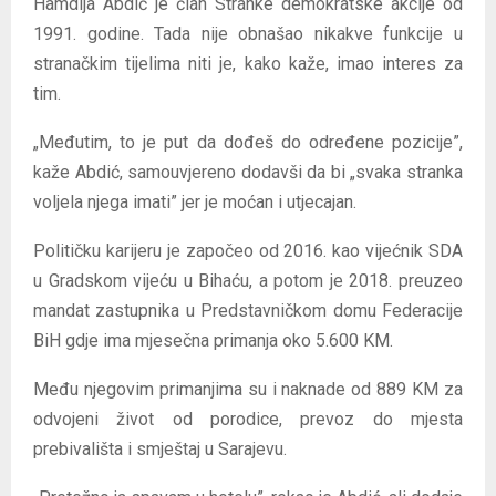
Hamdija Abdić je član Stranke demokratske akcije od
1991. godine. Tada nije obnašao nikakve funkcije u
stranačkim tijelima niti je, kako kaže, imao interes za
tim.
„Međutim, to je put da dođeš do određene pozicije”,
kaže Abdić, samouvjereno dodavši da bi „svaka stranka
voljela njega imati” jer je moćan i utjecajan.
Političku karijeru je započeo od 2016. kao vijećnik SDA
u Gradskom vijeću u Bihaću, a potom je 2018. preuzeo
mandat zastupnika u Predstavničkom domu Federacije
BiH gdje ima mjesečna primanja oko 5.600 KM.
Među njegovim primanjima su i naknade od 889 KM za
odvojeni život od porodice, prevoz do mjesta
prebivališta i smještaj u Sarajevu.