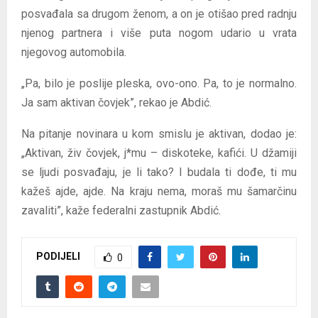
posvađala sa drugom ženom, a on je otišao pred radnju
njenog partnera i više puta nogom udario u vrata
njegovog automobila.
„Pa, bilo je poslije pleska, ovo-ono. Pa, to je normalno.
Ja sam aktivan čovjek”, rekao je Abdić.
Na pitanje novinara u kom smislu je aktivan, dodao je:
„Aktivan, živ čovjek, j*mu – diskoteke, kafići. U džamiji
se ljudi posvađaju, je li tako? I budala ti dođe, ti mu
kažeš ajde, ajde. Na kraju nema, moraš mu šamarčinu
zavaliti”, kaže federalni zastupnik Abdić.
PODIJELI
0