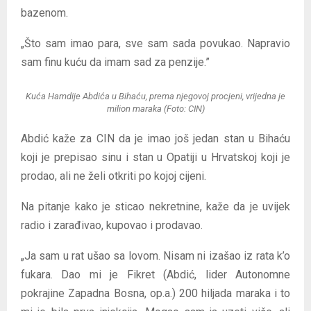
bazenom.
„Što sam imao para, sve sam sada povukao. Napravio
sam finu kuću da imam sad za penzije.”
Kuća Hamdije Abdića u Bihaću, prema njegovoj procjeni, vrijedna je
milion maraka (Foto: CIN)
Abdić kaže za CIN da je imao još jedan stan u Bihaću
koji je prepisao sinu i stan u Opatiji u Hrvatskoj koji je
prodao, ali ne želi otkriti po kojoj cijeni.
Na pitanje kako je sticao nekretnine, kaže da je uvijek
radio i zarađivao, kupovao i prodavao.
„Ja sam u rat ušao sa lovom. Nisam ni izašao iz rata k’o
fukara. Dao mi je Fikret (Abdić, lider Autonomne
pokrajine Zapadna Bosna, op.a.) 200 hiljada maraka i to