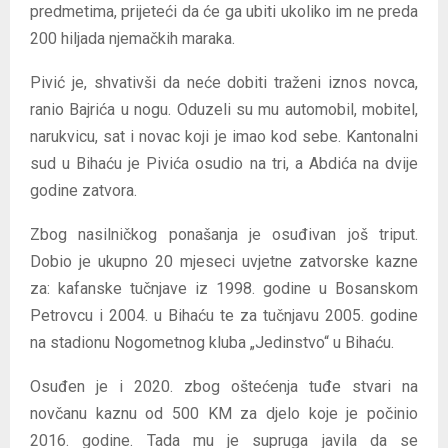
predmetima, prijeteći da će ga ubiti ukoliko im ne preda
200 hiljada njemačkih maraka.
Pivić je, shvativši da neće dobiti traženi iznos novca,
ranio Bajrića u nogu. Oduzeli su mu automobil, mobitel,
narukvicu, sat i novac koji je imao kod sebe. Kantonalni
sud u Bihaću je Pivića osudio na tri, a Abdića na dvije
godine zatvora.
Zbog nasilničkog ponašanja je osuđivan još triput.
Dobio je ukupno 20 mjeseci uvjetne zatvorske kazne
za: kafanske tučnjave iz 1998. godine u Bosanskom
Petrovcu i 2004. u Bihaću te za tučnjavu 2005. godine
na stadionu Nogometnog kluba „Jedinstvo“ u Bihaću.
Osuđen je i 2020. zbog oštećenja tuđe stvari na
novčanu kaznu od 500 KM za djelo koje je počinio
2016. godine. Tada mu je supruga javila da se