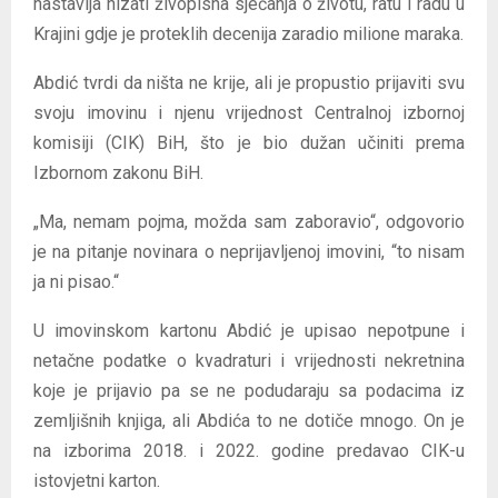
nastavlja nizati živopisna sjećanja o životu, ratu i radu u
Krajini gdje je proteklih decenija zaradio milione maraka.
Abdić tvrdi da ništa ne krije, ali je propustio prijaviti svu
svoju imovinu i njenu vrijednost Centralnoj izbornoj
komisiji (CIK) BiH, što je bio dužan učiniti prema
Izbornom zakonu BiH.
„Ma, nemam pojma, možda sam zaboravio“, odgovorio
je na pitanje novinara o neprijavljenoj imovini, “to nisam
ja ni pisao.“
U imovinskom kartonu Abdić je upisao nepotpune i
netačne podatke o kvadraturi i vrijednosti nekretnina
koje je prijavio pa se ne podudaraju sa podacima iz
zemljišnih knjiga, ali Abdića to ne dotiče mnogo. On je
na izborima 2018. i 2022. godine predavao CIK-u
istovjetni karton.