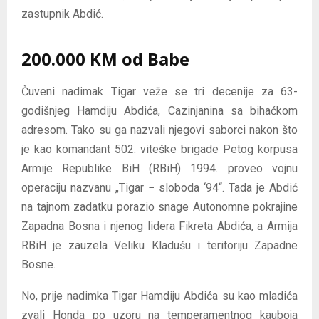
zastupnik Abdić.
200.000 KM od Babe
Čuveni nadimak Tigar veže se tri decenije za 63-
godišnjeg Hamdiju Abdića, Cazinjanina sa bihaćkom
adresom. Tako su ga nazvali njegovi saborci nakon što
je kao komandant 502. viteške brigade Petog korpusa
Armije Republike BiH (RBiH) 1994. proveo vojnu
operaciju nazvanu „Tigar − sloboda ‘94“. Tada je Abdić
na tajnom zadatku porazio snage Autonomne pokrajine
Zapadna Bosna i njenog lidera Fikreta Abdića, a Armija
RBiH je zauzela Veliku Kladušu i teritoriju Zapadne
Bosne.
No, prije nadimka Tigar Hamdiju Abdića su kao mladića
zvali Honda po uzoru na temperamentnog kauboja