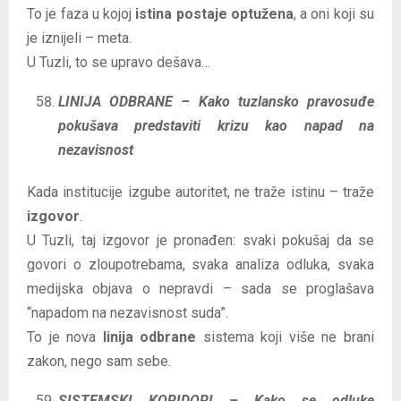
To je faza u kojoj
istina postaje optužena
, a oni koji su
je iznijeli – meta.
U Tuzli, to se upravo dešava…
LINIJA ODBRANE – Kako tuzlansko pravosuđe
pokušava predstaviti krizu kao napad na
nezavisnost
Kada institucije izgube autoritet, ne traže istinu – traže
izgovor
.
U Tuzli, taj izgovor je pronađen: svaki pokušaj da se
govori o zloupotrebama, svaka analiza odluka, svaka
medijska objava o nepravdi – sada se proglašava
“napadom na nezavisnost suda”.
To je nova
linija odbrane
sistema koji više ne brani
zakon, nego sam sebe.
SISTEMSKI KORIDORI – Kako se odluke