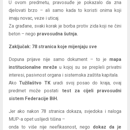
U ovom predmetu, pravosuđe je pokazalo da zna
djelovati brzo – ali samo kada to koristi onima koji
imaju novac, veze i uticaj.
Za građane, svaki korak je borba protiv zida koji ne čini
beton – nego
pravosudna šutnja.
Zaključak: 78 stranica koje mijenjaju sve
Dopuna prijave nije samo dokument – to je
mapa
institucionalne mreže
u kojoj su se prepleli privatni
interesi, pasivnost organa i sistemska zaštita kapitala.
Ako
Tužilaštvo TK
uradi svoj posao do kraja, ovaj
predmet može postati
test za cijeli pravosudni
sistem Federacije BiH.
Jer ako nakon 78 stranica dokaza, svjedoka i naloga
MUP-a opet uslijedi tišina –
onda to više nije neefikasnost, nego
dokaz da je