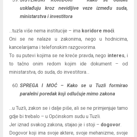
usklađuju kroz nevidljive veze između suda,
ministarstva i investitora
…tuzla više nema institucije – ima
koridore moći
.
Oni se ne nalaze u zakonima, nego u hodnicima,
kancelarijama i telefonskim razgovorima.
To su putevi kojima se ne kreće pravda, nego
interes
, i
to tačno onim redom kojim ide dokument – od
ministarstva, do suda, do investitora…
SPREGA I MOĆ – Kako se u Tuzli formirao
paralelni poredak koji odlučuje mimo zakona
…u Tuzli, zakon se i dalje piše, ali se ne primjenjuje tamo
gdje bi trebalo – u Općinskom sudu u Tuzli.
Jer iznad svakog zakona, stajao je i stoji –
dogovor
.
Dogovor koji ima svoje aktere, svoje mehanizme, svoje