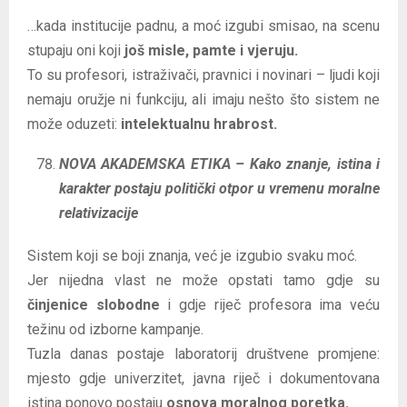
…kada institucije padnu, a moć izgubi smisao, na scenu
stupaju oni koji
još misle, pamte i vjeruju.
To su profesori, istraživači, pravnici i novinari – ljudi koji
nemaju oružje ni funkciju, ali imaju nešto što sistem ne
može oduzeti:
intelektualnu hrabrost.
NOVA AKADEMSKA ETIKA – Kako znanje, istina i
karakter postaju politički otpor u vremenu moralne
relativizacije
Sistem koji se boji znanja, već je izgubio svaku moć.
Jer nijedna vlast ne može opstati tamo gdje su
činjenice slobodne
i gdje riječ profesora ima veću
težinu od izborne kampanje.
Tuzla danas postaje laboratorij društvene promjene:
mjesto gdje univerzitet, javna riječ i dokumentovana
istina ponovo postaju
osnova moralnog poretka.