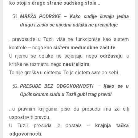
ko stoji s druge strane sudskog stola…
MREŽA PODRŠKE – Kako sudije čuvaju jedna
drugu i zašto se nijedna odluka ne preispituje
…pravosuđe u Tuzli više ne funkcioniše kao sistem
kontrole – nego kao
sistem međusobne zaštite
.
U njemu se odluke ne ocjenjuju, nego
održavaju
, a
kritika ne razmatra, nego
neutralizira
.
To nije greška u sistemu. To je sistem sam po sebi…
PRESUDE BEZ ODGOVORNOSTI – Kako se u
Općinskomm sudu u Tuzli gubi trag pravdi
…u pravnim knjigama piše da presuda ima za cilj
uspostaviti pravdu.
U Tuzli, presuda je postala –
krajnja tačka
odgovornosti
.