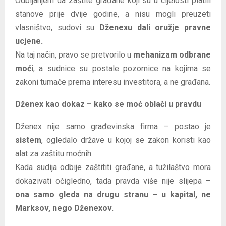
Odbijanjem da zaštite građane koji su u cijelosti platili
stanove prije dvije godine, a nisu mogli preuzeti
vlasništvo, sudovi su
Dženexu dali oružje pravne
ucjene.
Na taj način, pravo se pretvorilo u
mehanizam odbrane
moći
, a sudnice su postale pozornice na kojima se
zakoni tumače prema interesu investitora, a ne građana.
Dženex kao dokaz – kako se moć oblači u pravdu
Dženex nije samo građevinska firma – postao je
sistem
, ogledalo države u kojoj se zakon koristi kao
alat za zaštitu moćnih.
Kada sudija odbije zaštititi građane, a tužilaštvo mora
dokazivati očigledno, tada pravda više nije slijepa –
ona samo gleda na drugu stranu – u kapital, ne
Marksov, nego Dženexov.