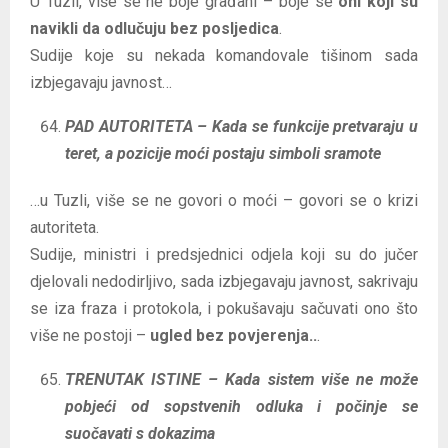
U Tuzli, više se ne boje građani – boje se
oni koji su
navikli da odlučuju bez posljedica
.
Sudije koje su nekada komandovale tišinom sada
izbjegavaju javnost…
PAD AUTORITETA – Kada se funkcije pretvaraju u
teret, a pozicije moći postaju simboli sramote
…u Tuzli, više se ne govori o moći – govori se o krizi
autoriteta.
Sudije, ministri i predsjednici odjela koji su do jučer
djelovali nedodirljivo, sada izbjegavaju javnost, sakrivaju
se iza fraza i protokola, i pokušavaju sačuvati ono što
više ne postoji –
ugled bez povjerenja..
.
TRENUTAK ISTINE – Kada sistem više ne može
pobjeći od sopstvenih odluka i počinje se
suočavati s dokazima