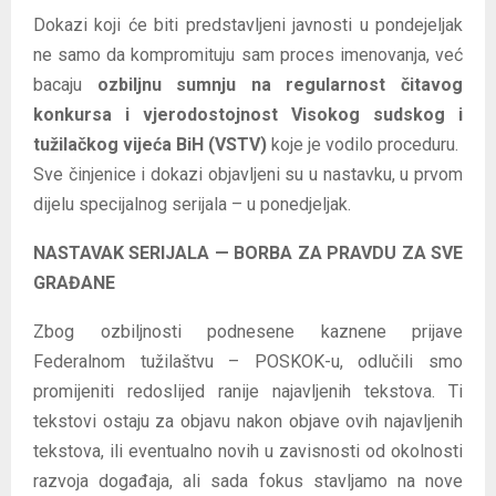
Dokazi koji će biti predstavljeni javnosti u pondejeljak
ne samo da kompromituju sam proces imenovanja, već
bacaju
ozbiljnu sumnju na regularnost čitavog
konkursa i vjerodostojnost Visokog sudskog i
tužilačkog vijeća BiH (VSTV)
koje je vodilo proceduru.
Sve činjenice i dokazi objavljeni su u nastavku, u prvom
dijelu specijalnog serijala – u ponedjeljak.
NASTAVAK SERIJALA — BORBA ZA PRAVDU ZA SVE
GRAĐANE
Zbog ozbiljnosti podnesene kaznene prijave
Federalnom tužilaštvu – POSKOK-u, odlučili smo
promijeniti redoslijed ranije najavljenih tekstova. Ti
tekstovi ostaju za objavu nakon objave ovih najavljenih
tekstova, ili eventualno novih u zavisnosti od okolnosti
razvoja događaja, ali sada fokus stavljamo na nove