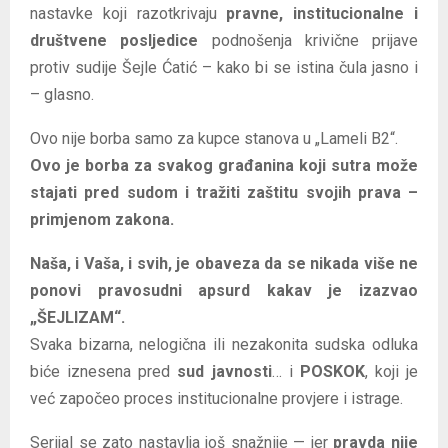
nastavke koji razotkrivaju
pravne, institucionalne i
društvene posljedice
podnošenja krivične prijave
protiv sudije Šejle Ćatić – kako bi se istina čula jasno i
– glasno.
Ovo nije borba samo za kupce stanova u „Lameli B2“.
Ovo je borba za svakog građanina koji sutra može
stajati pred sudom i tražiti zaštitu svojih prava –
primjenom zakona.
Naša, i Vaša, i svih, je obaveza da se nikada više ne
ponovi pravosudni apsurd kakav je izazvao
„ŠEJLIZAM“.
Svaka bizarna, nelogična ili nezakonita sudska odluka
biće iznesena pred
sud javnosti
… i
POSKOK
, koji je
već započeo proces institucionalne provjere i istrage.
Serijal se zato nastavlja još snažnije — jer
pravda nije