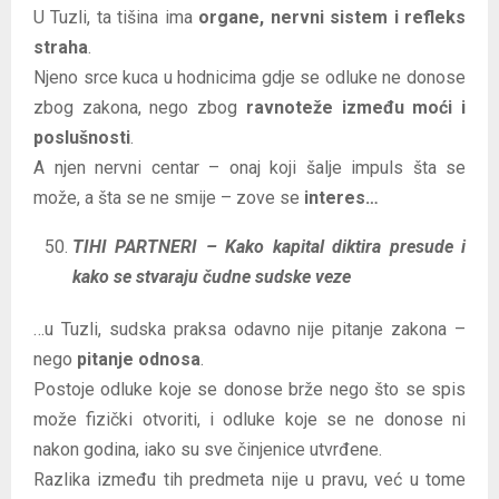
U Tuzli, ta tišina ima
organe, nervni sistem i refleks
straha
.
Njeno srce kuca u hodnicima gdje se odluke ne donose
zbog zakona, nego zbog
ravnoteže između moći i
poslušnosti
.
A njen nervni centar – onaj koji šalje impuls šta se
može, a šta se ne smije – zove se
interes…
TIHI PARTNERI – Kako kapital diktira presude i
kako se stvaraju čudne sudske veze
…u Tuzli, sudska praksa odavno nije pitanje zakona –
nego
pitanje odnosa
.
Postoje odluke koje se donose brže nego što se spis
može fizički otvoriti, i odluke koje se ne donose ni
nakon godina, iako su sve činjenice utvrđene.
Razlika između tih predmeta nije u pravu, već u tome