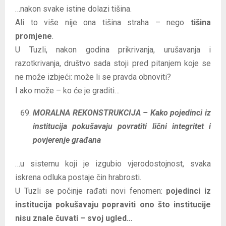
…nakon svake istine dolazi tišina.
Ali to više nije ona tišina straha – nego
tišina
promjene
.
U Tuzli, nakon godina prikrivanja, urušavanja i
razotkrivanja, društvo sada stoji pred pitanjem koje se
ne može izbjeći: može li se pravda obnoviti?
I ako može – ko će je graditi…
MORALNA REKONSTRUKCIJA – Kako pojedinci iz
institucija pokušavaju povratiti lični integritet i
povjerenje građana
…u sistemu koji je izgubio vjerodostojnost, svaka
iskrena odluka postaje čin hrabrosti.
U Tuzli se počinje rađati novi fenomen:
pojedinci iz
institucija pokušavaju popraviti ono što institucije
nisu znale čuvati – svoj ugled…