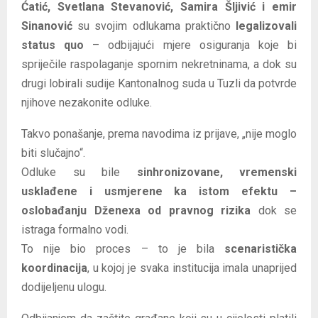
Ćatić, Svetlana Stevanović, Samira Šljivić i emir
Sinanović
su svojim odlukama praktično
legalizovali
status quo
– odbijajući mjere osiguranja koje bi
spriječile raspolaganje spornim nekretninama, a dok su
drugi lobirali sudije Kantonalnog suda u Tuzli da potvrde
njihove nezakonite odluke.
Takvo ponašanje, prema navodima iz prijave, „nije moglo
biti slučajno“.
Odluke su bile
sinhronizovane, vremenski
usklađene i usmjerene ka istom efektu –
oslobađanju Dženexa od pravnog rizika
dok se
istraga formalno vodi.
To nije bio proces – to je bila
scenaristička
koordinacija
, u kojoj je svaka institucija imala unaprijed
dodijeljenu ulogu.