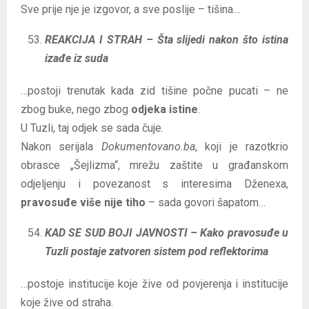
Sve prije nje je izgovor, a sve poslije – tišina…
REAKCIJA I STRAH – Šta slijedi nakon što istina
izađe iz suda
…postoji trenutak kada zid tišine počne pucati – ne
zbog buke, nego zbog
odjeka istine
.
U Tuzli, taj odjek se sada čuje.
Nakon serijala
Dokumentovano.ba
, koji je razotkrio
obrasce „Šejlizma“, mrežu zaštite u građanskom
odjeljenju i povezanost s interesima Dženexa,
pravosuđe više nije tiho
– sada govori šapatom…
KAD SE SUD BOJI JAVNOSTI – Kako pravosuđe u
Tuzli postaje zatvoren sistem pod reflektorima
…postoje institucije koje žive od povjerenja i institucije
koje žive od straha.