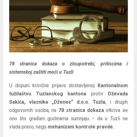
E
N
U
78 stranica dokaza o zloupotrebi, pritiscima i
sistemskoj zaštiti moći u Tuzli
U dopuni krivične prijave dostavljenoj
Kantonalnom
tužilaštvu Tuzlanskog kantona
protiv
Dževada
Sakića, vlasnika „Dženex“ d.o.o. Tuzla
, i drugih
odgovornih osoba, na
78 stranica dokaza
otkriva se
ono što građani godinama sumnjaju – da u Tuzli ne
vlada pravo, nego
mehanizam kontrole pravde.