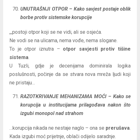
UNUTRAŠNJI OTPOR – Kako savjest postaje oblik
borbe protiv sistemske korupcije
,,,postoji otpor koji se ne vidi, ali se osjeća.
Ne vodi se na ulicama, nema vođe, nema slogane.
To je otpor iznutra –
otpor savjesti protiv tišine
sistema
.
U Tuzli, gdje je decenijama dominirala logika
poslušnosti, počinje da se stvara nova mreža ljudi koji
ne pristaju…
RAZOTKRIVANJE MEHANIZAMA MOĆI – Kako se
korupcija u institucijama prilagođava nakon što
izgubi monopol nad strahom
…korupcija nikada ne nestaje naglo – ona se
prerušava
.
Kada izgubi moć prijetnje, oblači odijelo saradnje.