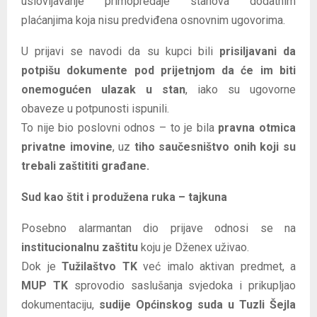
uslovljavanje primopredaje stanova dodatnim
plaćanjima koja nisu predviđena osnovnim ugovorima.
U prijavi se navodi da su kupci bili
prisiljavani da
potpišu dokumente pod prijetnjom da će im biti
onemogućen ulazak u stan
, iako su ugovorne
obaveze u potpunosti ispunili.
To nije bio poslovni odnos – to je bila
pravna otmica
privatne imovine
, uz
tiho saučesništvo onih koji su
trebali zaštititi građane.
Sud kao štit i produžena ruka – tajkuna
Posebno alarmantan dio prijave odnosi se na
institucionalnu zaštitu
koju je Dženex uživao.
Dok je
Tužilaštvo TK
već imalo aktivan predmet, a
MUP TK
sprovodio saslušanja svjedoka i prikupljao
dokumentaciju,
sudije Općinskog suda u Tuzli Šejla