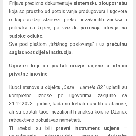
Prijava precizno dokumentuje
sistemsku zloupotrebu
koja se prostire od potpisivanja predugovora i ugovora
o kupoprodaji stanova, preko nezakonitih aneksa i
pritisaka na kupce, pa sve do
pokušaja uticaja na
sudske odluke
.
Sve pod plaštom „tržišnog poslovanja“ i uz
prećutnu
saglasnost dijela institucija.
Ugovori koji su postali oružje ucjene u otmici
privatne imovine
Kupci stanova u objektu
„Oaza – Lamela B2“
uplatili su
kompletne iznose po ugovorima zakljulno sa
31.12.2023. godine, kada su trebali i useliti u stanove,
ali su postali taoci nezakonitih aneksa koje je Dženex
retroaktivno pokušavao nametnuti.
Ti aneksi su bili
pravni instrument ucjene
–