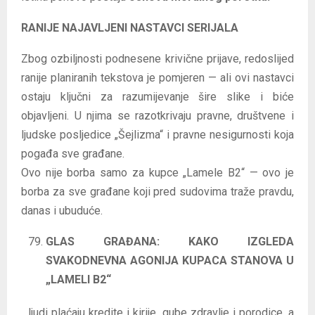
RANIJE NAJAVLJENI NASTAVCI SERIJALA
Zbog ozbiljnosti podnesene krivične prijave, redoslijed
ranije planiranih tekstova je pomjeren — ali ovi nastavci
ostaju ključni za razumijevanje šire slike i biće
objavljeni. U njima se razotkrivaju pravne, društvene i
ljudske posljedice „Šejlizma“ i pravne nesigurnosti koja
pogađa sve građane.
Ovo nije borba samo za kupce „Lamele B2“ — ovo je
borba za sve građane koji pred sudovima traže pravdu,
danas i ubuduće.
GLAS GRAĐANA: KAKO IZGLEDA
SVAKODNEVNA AGONIJA KUPACA STANOVA U
„LAMELI B2“
…ljudi plaćaju kredite i kirije, gube zdravlje i porodice, a