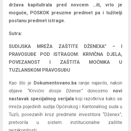
država kapitulirala pred novcem …ili, vrlo je
moguće, POSKOK preuzme predmet pa i tužitelji
postanu predmet istrage.
Sutra:
SUDIJSKA MREŽA ZAŠTITE DŽENEXA” – I
PRAVOSUĐE POD ISTRAGOM: KRIVIČNA DJELA,
POVEZANOST I ZAŠTITA MOĆNIKA U
TUZLANSKOM PRAVOSUĐU
Kao što je
Dokumentovano.ba
ranije najavilo, nakon
objave
“Krivični dosije Dženex”
donosimo
novi
nastavak specijalnog serijala
koji razotkriva kako se
mreža pojedinih sudija Općinskog i Kantonalnog suda u
Tuzli, povezanih kroz predmete investitora “Dženex”,
pretvorila u sistem institucionalne zaštite
nezakonitosti.