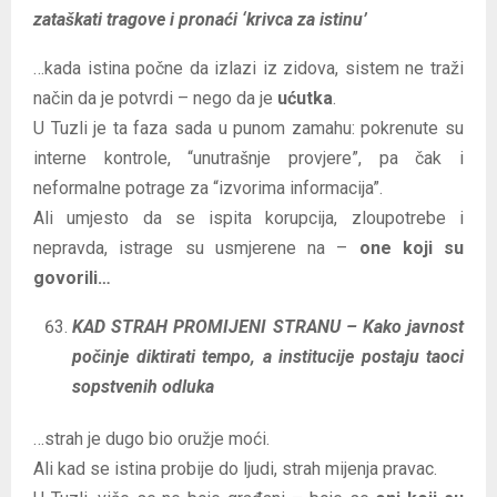
zataškati tragove i pronaći ‘krivca za istinu’
…kada istina počne da izlazi iz zidova, sistem ne traži
način da je potvrdi – nego da je
ućutka
.
U Tuzli je ta faza sada u punom zamahu: pokrenute su
interne kontrole, “unutrašnje provjere”, pa čak i
neformalne potrage za “izvorima informacija”.
Ali umjesto da se ispita korupcija, zloupotrebe i
nepravda, istrage su usmjerene na –
one koji su
govorili…
KAD STRAH PROMIJENI STRANU – Kako javnost
počinje diktirati tempo, a institucije postaju taoci
sopstvenih odluka
…strah je dugo bio oružje moći.
Ali kad se istina probije do ljudi, strah mijenja pravac.