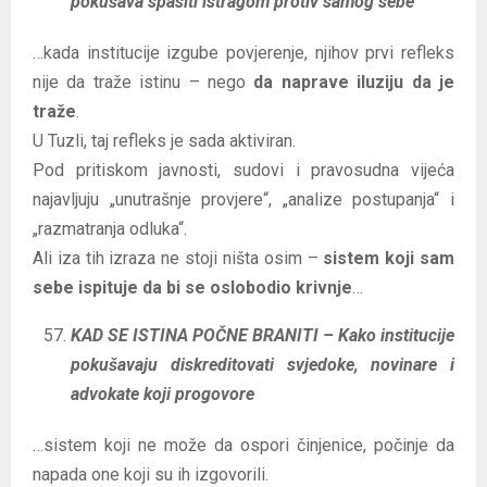
pokušava spasiti istragom protiv samog sebe
…kada institucije izgube povjerenje, njihov prvi refleks
nije da traže istinu – nego
da naprave iluziju da je
traže
.
U Tuzli, taj refleks je sada aktiviran.
Pod pritiskom javnosti, sudovi i pravosudna vijeća
najavljuju „unutrašnje provjere“, „analize postupanja“ i
„razmatranja odluka“.
Ali iza tih izraza ne stoji ništa osim –
sistem koji sam
sebe ispituje da bi se oslobodio krivnje
…
KAD SE ISTINA POČNE BRANITI – Kako institucije
pokušavaju diskreditovati svjedoke, novinare i
advokate koji progovore
…sistem koji ne može da ospori činjenice, počinje da
napada one koji su ih izgovorili.