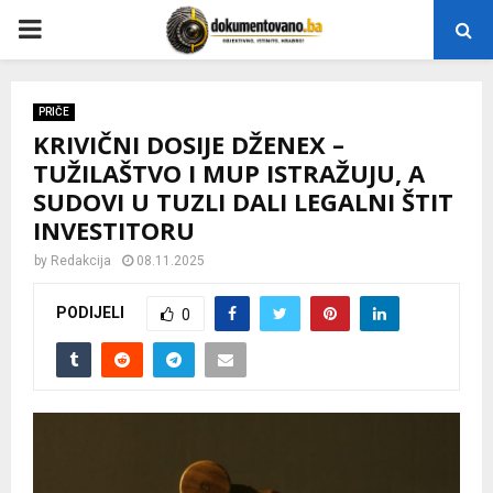
P
R
PRIČE
KRIVIČNI DOSIJE DŽENEX –
I
TUŽILAŠTVO I MUP ISTRAŽUJU, A
SUDOVI U TUZLI DALI LEGALNI ŠTIT
M
INVESTITORU
A
by
Redakcija
08.11.2025
PODIJELI
0
R
Y
M