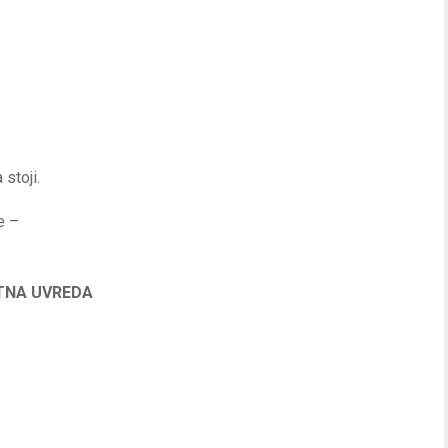
stoji.
e –
ATNA UVREDA