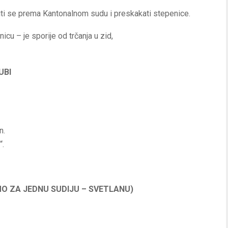
siliti se prema Kantonalnom sudu i preskakati stepenice.
cu – je sporije od trčanja u zid,
UBI
n.
“.
O ZA JEDNU SUDIJU – SVETLANU)