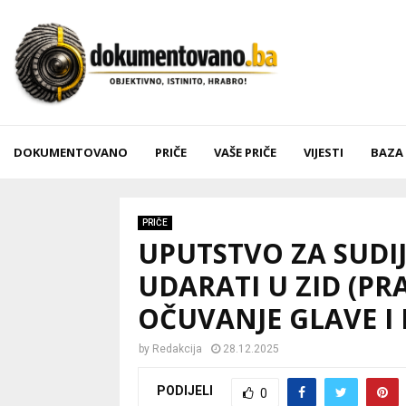
DOKUMENTOVANO
PRIČE
VAŠE PRIČE
VIJESTI
BAZA
PRIČE
UPUTSTVO ZA SUDI
UDARATI U ZID (PR
OČUVANJE GLAVE I 
by
Redakcija
28.12.2025
PODIJELI
0