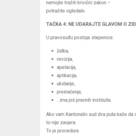
nemojte tražiti krivični zakon –
potražite ogledalo.
TAČKA 4: NE UDARAJTE GLAVOM O ZID
U pravosuđu postoje stepenice:
žalba,
revizija,
apelacija,
aplikacija,
ukidanje,
preinačenje,
…ima još pravnih instituita.
Ako vam Kantonalni sud dva puta kaže da st
to nije zavjera.
To je procedura.