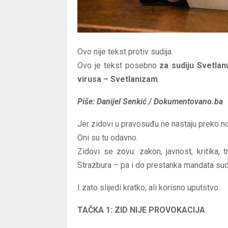
Ovo nije tekst protiv sudija.
Ovo je tekst posebno
za sudiju Svetlan
virusa – Svetlanizam
.
Piše: Danijel Senkić / Dokumentovano.ba
Jer zidovi u pravosuđu ne nastaju preko no
Oni su tu odavno.
Zidovi se zovu: zakon, javnost, kritika, t
Strazbura – pa i do prestanka mandata sudi
I zato slijedi kratko, ali korisno uputstvo.
TAČKA 1: ZID NIJE PROVOKACIJA