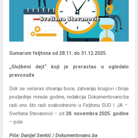
E
N
U
Sumarum feljtona od 28.11. do 31.12.2025.
„Službeni dejt“ koji je prerastao u ogledalo
pravosuđa
Dok se večeras otvaraju boce, zatvaraju krugovi i broje
posljednje minute godine, redakcija Dokumentovano.ba
radi ono što radi svakodnevno u Feljtonu SUD I JA –
Svetlana Stevanović – od
28. novembra 2025. godine
– piše.
Piše: Danijel Senkić / Dokumentovano.ba