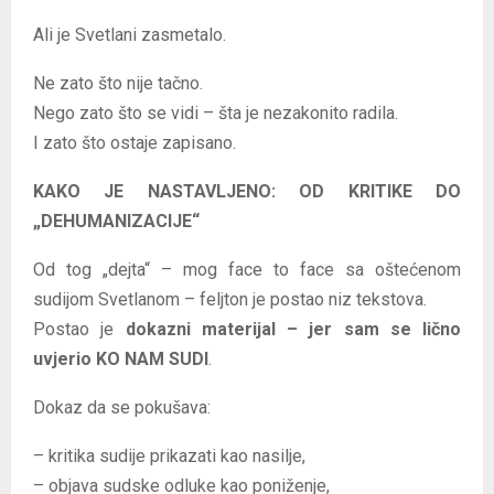
Ali je Svetlani zasmetalo.
Ne zato što nije tačno.
Nego zato što se vidi – šta je nezakonito radila.
I zato što ostaje zapisano.
KAKO JE NASTAVLJENO: OD KRITIKE DO
„DEHUMANIZACIJE“
Od tog „dejta“ – mog face to face sa oštećenom
sudijom Svetlanom – feljton je postao niz tekstova.
Postao je
dokazni materijal – jer sam se lično
uvjerio KO NAM SUDI
.
Dokaz da se pokušava:
– kritika sudije prikazati kao nasilje,
– objava sudske odluke kao poniženje,