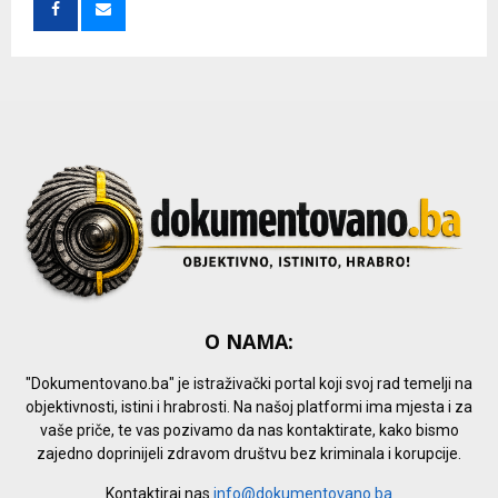
o
r
R
:
C
H
O NAMA:
"Dokumentovano.ba" je istraživački portal koji svoj rad temelji na
objektivnosti, istini i hrabrosti. Na našoj platformi ima mjesta i za
vaše priče, te vas pozivamo da nas kontaktirate, kako bismo
zajedno doprinijeli zdravom društvu bez kriminala i korupcije.
Kontaktiraj nas
info@dokumentovano.ba