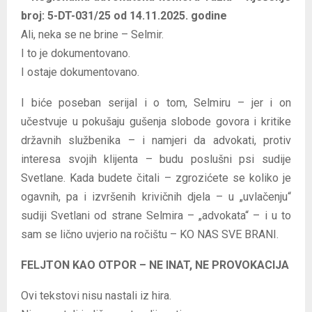
broj: 5-DT-031/25 od 14.11.2025. godine
Ali, neka se ne brine – Selmir.
I to je dokumentovano.
I ostaje dokumentovano.
I biće poseban serijal i o tom, Selmiru – jer i on
učestvuje u pokušaju gušenja slobode govora i kritike
državnih službenika – i namjeri da advokati, protiv
interesa svojih klijenta – budu poslušni psi sudije
Svetlane. Kada budete čitali – zgrozićete se koliko je
ogavnih, pa i izvršenih krivičnih djela – u „uvlačenju“
sudiji Svetlani od strane Selmira – „advokata“ – i u to
sam se lično uvjerio na ročištu – KO NAS SVE BRANI.
FELJTON KAO OTPOR – NE INAT, NE PROVOKACIJA
Ovi tekstovi nisu nastali iz hira.