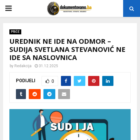
P
R
PRIČE
UREDNIK NE IDE NA ODMOR –
I
SUDIJA SVETLANA STEVANOVIĆ NE
IDE SA NASLOVNICA
M
by
Redakcija
31.12.2025
A
PODIJELI
0
R
Y
M