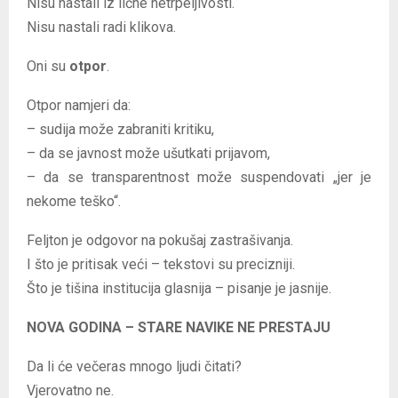
Nisu nastali iz lične netrpeljivosti.
Nisu nastali radi klikova.
Oni su
otpor
.
Otpor namjeri da:
– sudija može zabraniti kritiku,
– da se javnost može ušutkati prijavom,
– da se transparentnost može suspendovati „jer je
nekome teško“.
Feljton je odgovor na pokušaj zastrašivanja.
I što je pritisak veći – tekstovi su precizniji.
Što je tišina institucija glasnija – pisanje je jasnije.
NOVA GODINA – STARE NAVIKE NE PRESTAJU
Da li će večeras mnogo ljudi čitati?
Vjerovatno ne.