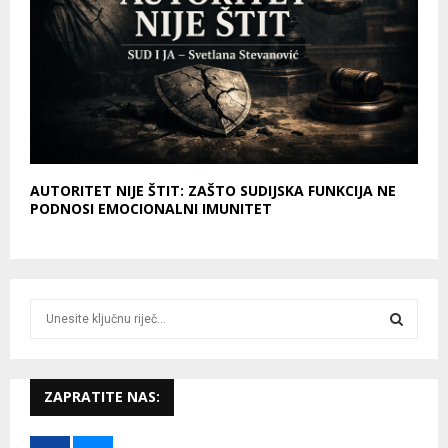
AUTORITET NIJE ŠTIT: ZAŠTO SUDIJSKA FUNKCIJA NE
PODNOSI EMOCIONALNI IMUNITET
S
e
a
S
r
c
ZAPRATITE NAS:
E
h
f
A