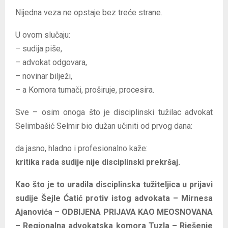
Nijedna veza ne opstaje bez treće strane.
U ovom slučaju:
– sudija piše,
– advokat odgovara,
– novinar bilježi,
– a Komora tumači, proširuje, procesira.
Sve – osim onoga što je disciplinski tužilac advokat
Selimbašić Selmir bio dužan učiniti od prvog dana:
da jasno, hladno i profesionalno kaže:
kritika rada sudije nije disciplinski prekršaj.
Kao što je to uradila disciplinska tužiteljica u prijavi
sudije Šejle Ćatić protiv istog advokata – Mirnesa
Ajanovića – ODBIJENA PRIJAVA KAO MEOSNOVANA
– Regionalna advokatska komora Tuzla – Rješenje