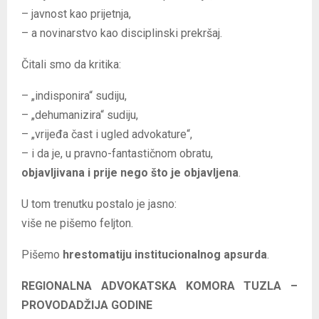
– javnost kao prijetnja,
– a novinarstvo kao disciplinski prekršaj.
Čitali smo da kritika:
– „indisponira“ sudiju,
– „dehumanizira“ sudiju,
– „vrijeđa čast i ugled advokature“,
– i da je, u pravno-fantastičnom obratu,
objavljivana i prije nego što je objavljena
.
U tom trenutku postalo je jasno:
više ne pišemo feljton.
Pišemo
hrestomatiju institucionalnog apsurda
.
REGIONALNA ADVOKATSKA KOMORA TUZLA –
PROVODADŽIJA GODINE