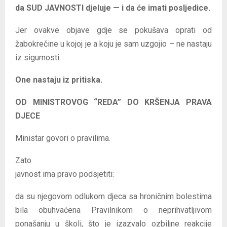
da SUD JAVNOSTI djeluje — i da će imati posljedice.
Jer ovakve objave gdje se pokušava oprati od
žabokrečine u kojoj je a koju je sam uzgojio – ne nastaju
iz sigurnosti.
One nastaju iz pritiska.
OD MINISTROVOG “REDA” DO KRŠENJA PRAVA
DJECE
Ministar govori o pravilima.
Zato
javnost ima pravo podsjetiti:
da su njegovom odlukom djeca sa hroničnim bolestima
bila obuhvaćena Pravilnikom o neprihvatljivom
ponašanju u školi, što je izazvalo ozbiljne reakcije