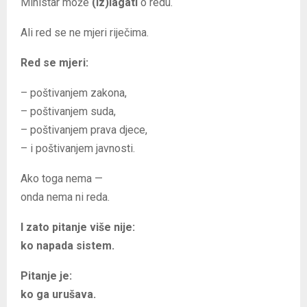
Ministar može
(iz)lagati
o redu.
Ali red se ne mjeri riječima.
Red se mjeri:
– poštivanjem zakona,
– poštivanjem suda,
– poštivanjem prava djece,
– i poštivanjem javnosti.
Ako toga nema —
onda nema ni reda.
I zato pitanje više nije:
ko napada sistem.
Pitanje je:
ko ga urušava.