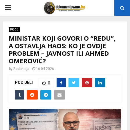
P
R
PRIČE
MINISTAR KOJI GOVORI O “REDU”,
I
A OSTAVLJA HAOS: KO JE OVDJE
PROBLEM – JAVNOST ILI AHMED
M
OMEROVIĆ?
A
by
Redakcija
16.04.2026
PODIJELI
0
R
Y
M