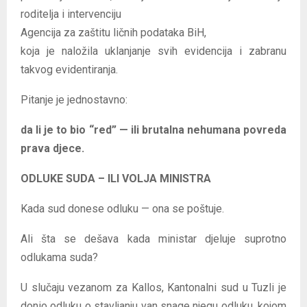
roditelja i intervenciju
Agencija za zaštitu ličnih podataka BiH,
koja je naložila uklanjanje svih evidencija i zabranu
takvog evidentiranja.
Pitanje je jednostavno:
da li je to bio “red” — ili brutalna nehumana povreda
prava djece.
ODLUKE SUDA – ILI VOLJA MINISTRA
Kada sud donese odluku — ona se poštuje.
Ali šta se dešava kada ministar djeluje suprotno
odlukama suda?
U slučaju vezanom za Kallos, Kantonalni sud u Tuzli je
donio odluku o stavljanju van snage njegu odluku, kojom