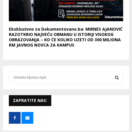
Ekskluzivno za Dokumentovano.ba: MIRNES AJANOVIĆ
RAZOTKRIO NAJVEĆU OBMANU U ISTORIJI VISOKOG
OBRAZOVANJA – KO ĆE KOLIKO UZETI OD 300 MILIONA
KM JAVNOG NOVCA ZA KAMPUS
S
e
a
S
r
c
ZAPRATITE NAS:
E
h
f
A
o
r
R
: