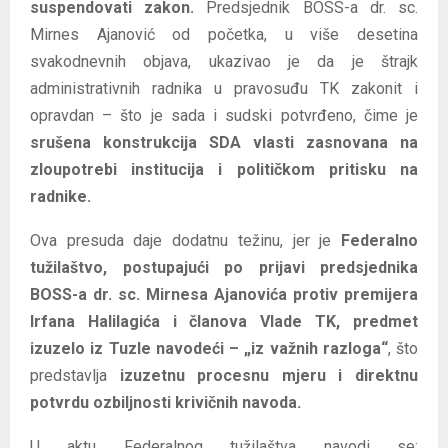
suspendovati zakon.
Predsjednik BOSS-a dr. sc.
Mirnes Ajanović od početka, u više desetina
svakodnevnih objava, ukazivao je da je štrajk
administrativnih radnika u pravosuđu TK zakonit i
opravdan – što je sada i sudski potvrđeno, čime je
srušena konstrukcija SDA vlasti zasnovana na
zloupotrebi institucija i političkom pritisku na
radnike.
Ova presuda daje dodatnu težinu, jer je
Federalno
tužilaštvo, postupajući po prijavi predsjednika
BOSS-a dr. sc. Mirnesa Ajanovića protiv premijera
Irfana Halilagića i članova Vlade TK, predmet
izuzelo iz Tuzle navodeći – „iz važnih razloga“
, što
predstavlja
izuzetnu procesnu mjeru i direktnu
potvrdu ozbiljnosti krivičnih navoda.
U aktu Federalnog tužilaštva navodi se: