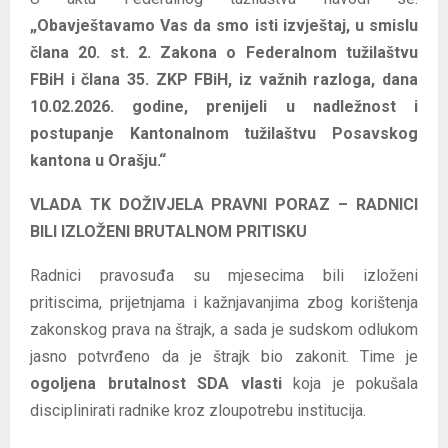
„Obavještavamo Vas da smo isti izvještaj, u smislu
člana 20. st. 2. Zakona o Federalnom tužilaštvu
FBiH i člana 35. ZKP FBiH, iz važnih razloga, dana
10.02.2026. godine, prenijeli u nadležnost i
postupanje Kantonalnom tužilaštvu Posavskog
kantona u Orašju.“
VLADA TK DOŽIVJELA PRAVNI PORAZ – RADNICI
BILI IZLOŽENI BRUTALNOM PRITISKU
Radnici pravosuđa su mjesecima bili izloženi
pritiscima, prijetnjama i kažnjavanjima zbog korištenja
zakonskog prava na štrajk, a sada je sudskom odlukom
jasno potvrđeno da je štrajk bio zakonit. Time je
ogoljena brutalnost SDA vlasti
koja je pokušala
disciplinirati radnike kroz zloupotrebu institucija.