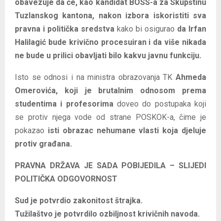
obavezuje
da će, kao kandidat BOSS-a za Skupštinu
Tuzlanskog kantona, nakon izbora
iskoristiti sva
pravna i politička sredstva
kako bi osigurao
da Irfan
Halilagić bude krivično procesuiran i da više nikada
ne bude u prilici obavljati bilo kakvu javnu funkciju.
Isto se odnosi i na ministra obrazovanja TK
Ahmeda
Omerovića, koji je brutalnim odnosom prema
studentima i profesorima
doveo do postupaka koji
se protiv njega vode od strane POSKOK-a, čime je
pokazao
isti obrazac nehumane vlasti koja djeluje
protiv građana.
PRAVNA DRŽAVA JE SADA POBIJEDILA – SLIJEDI
POLITIČKA ODGOVORNOST
Sud je potvrdio zakonitost štrajka.
Tužilaštvo je potvrdilo ozbiljnost krivičnih navoda.