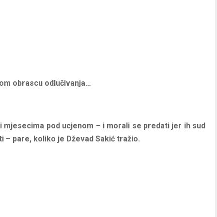
stom obrascu odlučivanja…
eni mjesecima pod ucjenom – i morali se predati jer ih sud
ati – pare, koliko je Dževad Sakić tražio.