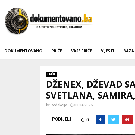
DOKUMENTOVANO
PRIČE
VAŠE PRIČE
VIJESTI
BAZA
PRIČE
DŽENEX, DŽEVAD SAK
SVETLANA, SAMIRA
by
Redakcija
30.04.2026
PODIJELI
0