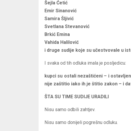
Šejla Ćetić
Emir Sinanović
Samira Šljivić
Svetlana Stevanović
Brkić Emina
Vahida Halilović
i druge sudije koje su učestvovale u i
I svaka od tih odluka imala je posljedicu:
kupci su ostali nezaštićeni – i ostavlj
nije zaštitio iako ih je štitio zakon – i d
ŠTA SU TIME SUDIJE URADILI
Nisu samo odbili zahtjev.
Nisu samo donijeli pogrešnu odluku.