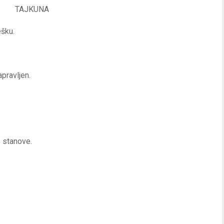
TAJKUNA
ešku.
apravljen.
e stanove.