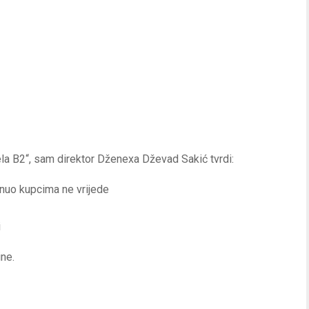
a B2“, sam direktor Dženexa Dževad Sakić tvrdi:
nuo kupcima ne vrijede
i
ine.