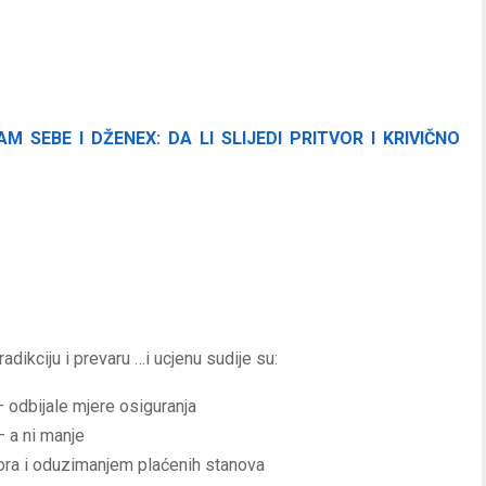
 SEBE I DŽENEX: DA LI SLIJEDI PRITVOR I KRIVIČNO
dikciju i prevaru …i ucjenu sudije su:
– odbijale mjere osiguranja
– a ni manje
vora i oduzimanjem plaćenih stanova