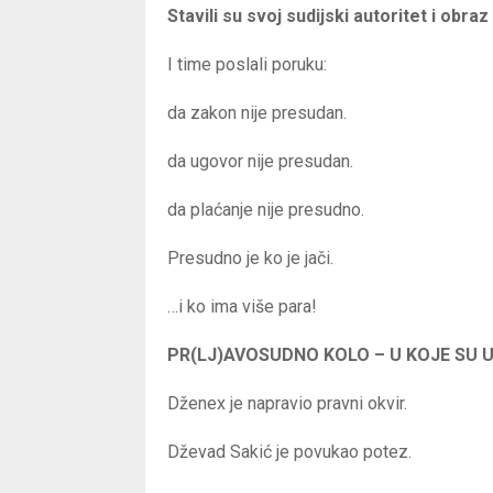
Stavili su svoj sudijski autoritet i obraz
I time poslali poruku:
da zakon nije presudan.
da ugovor nije presudan.
da plaćanje nije presudno.
Presudno je ko je jači.
…i ko ima više para!
PR(LJ)AVOSUDNO KOLO – U KOJE SU U
Dženex je napravio pravni okvir.
Dževad Sakić je povukao potez.