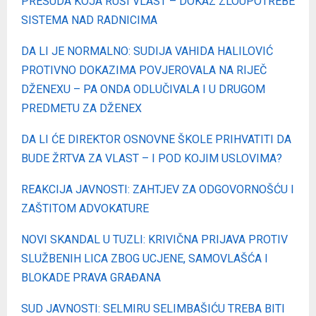
PRESUDA KOJA RUŠI VLAST – DOKAZ ZLOUPOTREBE
SISTEMA NAD RADNICIMA
DA LI JE NORMALNO: SUDIJA VAHIDA HALILOVIĆ
PROTIVNO DOKAZIMA POVJEROVALA NA RIJEČ
DŽENEXU – PA ONDA ODLUČIVALA I U DRUGOM
PREDMETU ZA DŽENEX
DA LI ĆE DIREKTOR OSNOVNE ŠKOLE PRIHVATITI DA
BUDE ŽRTVA ZA VLAST – I POD KOJIM USLOVIMA?
REAKCIJA JAVNOSTI: ZAHTJEV ZA ODGOVORNOŠĆU I
ZAŠTITOM ADVOKATURE
NOVI SKANDAL U TUZLI: KRIVIČNA PRIJAVA PROTIV
SLUŽBENIH LICA ZBOG UCJENE, SAMOVLAŠĆA I
BLOKADE PRAVA GRAĐANA
SUD JAVNOSTI: SELMIRU SELIMBAŠIĆU TREBA BITI