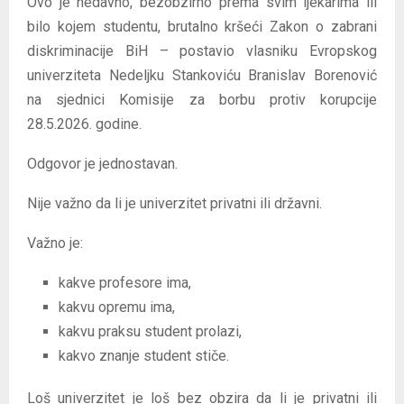
Ovo je nedavno, bezobzirno prema svim ljekarima ili
bilo kojem studentu, brutalno kršeći Zakon o zabrani
diskriminacije BiH – postavio vlasniku Evropskog
univerziteta Nedeljku Stankoviću Branislav Borenović
na sjednici Komisije za borbu protiv korupcije
28.5.2026. godine.
Odgovor je jednostavan.
Nije važno da li je univerzitet privatni ili državni.
Važno je:
kakve profesore ima,
kakvu opremu ima,
kakvu praksu student prolazi,
kakvo znanje student stiče.
Loš univerzitet je loš bez obzira da li je privatni ili