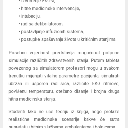
• izvođenje EKG-a,
• hitne medicinske intervencije,
• intubaciju,
• rad sa defibrilatorom,
• postavljanje infuzionih sistema,
• postupke spašavanja života u kritičnim stanjima.
Posebnu vrijednost predstavlja mogućnost potpune
simulacije različitih zdravstvenih stanja. Putem tableta
povezanog sa simulatorom profesori mogu u svakom
trenutku mijenjati vitalne parametre pacijenta, simulirati
ubrzan ili usporen rad srca, različite EKG ritmove,
povišenu temperaturu, otežano disanje i brojna druga
hitna medicinska stanja.
Studenti tako ne uče teoriju iz knjiga, nego prolaze
realistične medicinske scenarije kakve će sutra
susretati u hitnim službama, ambulantama i bolnicama.