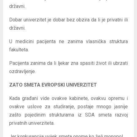
državni.
Dobar univerzitet je dobar bez obzira da li je privatni ili
državni.
U medicini pacijenta ne zanima vlasnička struktura
fakulteta.
Pacijenta zanima da li ljekar zna spasiti život ili ubrzati
ozdravljenje.
ZATO SMETA EVROPSKI UNIVERZITET
Kada građani vide ovakve kabinete, ovakvu opremu i
ovakve uslove za studiranje, postaje mnogo jasnije
zašto pojedinim strukturama iz SDA smeta razvoj
privatnih univerziteta.
Jer konkurencija uvijek smeta onome ko želi monopol.