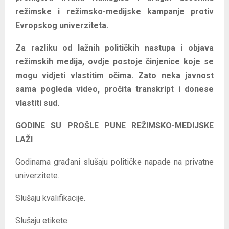
o
režimske i režimsko-medijske kampanje protiv
z
Evropskog univerziteta.
a
Za razliku od lažnih političkih nastupa i objava
p
režimskih medija, ovdje postoje činjenice koje se
i
mogu vidjeti vlastitim očima. Zato neka javnost
s
sama pogleda video, pročita transkript i donese
a
vlastiti sud.
GODINE SU PROŠLE PUNE REŽIMSKO-MEDIJSKE
LAŽI
Godinama građani slušaju političke napade na privatne
univerzitete.
Slušaju kvalifikacije.
Slušaju etikete.