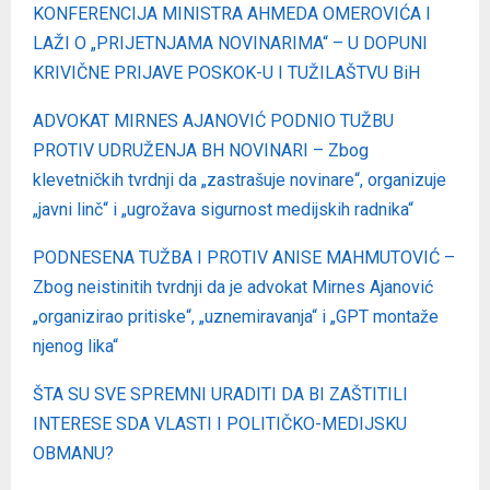
KONFERENCIJA MINISTRA AHMEDA OMEROVIĆA I
LAŽI O „PRIJETNJAMA NOVINARIMA“ – U DOPUNI
KRIVIČNE PRIJAVE POSKOK-U I TUŽILAŠTVU BiH
ADVOKAT MIRNES AJANOVIĆ PODNIO TUŽBU
PROTIV UDRUŽENJA BH NOVINARI – Zbog
klevetničkih tvrdnji da „zastrašuje novinare“, organizuje
„javni linč“ i „ugrožava sigurnost medijskih radnika“
PODNESENA TUŽBA I PROTIV ANISE MAHMUTOVIĆ –
Zbog neistinitih tvrdnji da je advokat Mirnes Ajanović
„organizirao pritiske“, „uznemiravanja“ i „GPT montaže
njenog lika“
ŠTA SU SVE SPREMNI URADITI DA BI ZAŠTITILI
INTERESE SDA VLASTI I POLITIČKO-MEDIJSKU
OBMANU?