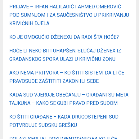
PRIJAVE – IRFAN HALILAGIĆ I AHMED OMEROVIĆ
POD SUMNJOM I ZA SAUČESNIŠTVO U PRIKRIVANJU
KRIVIČNIH DJELA
KO JE OMOGUĆIO DŽENEXU DA RADI ŠTA HOĆE?
HOĆE LI NEKO BITI UHAPŠEN: SLUČAJ DŽENEX IZ
GRAĐANSKOG SPORA ULAZI U KRIVIČNU ZONU
AKO NEMA PRITVORA – KO ŠTITI SISTEM: DA LI ĆE
PRAVOSUĐE ZAŠTITITI ZAKON ILI SEBE
KADA SUD VJERUJE OBEĆANJU – GRAĐANI SU META
TAJKUNA – KAKO SE GUBI PRAVO PRED SUDOM
KO ŠTITI GRAĐANE – KADA DRUGOSTEPENI SUD
POTVRĐUJE SUDSKU GREŠKU
DOLAZI SERIJAL DOKUMENTOVANO.BA KOJI ĆE