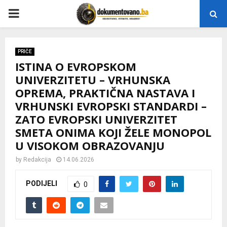
P
R
PRIČE
ISTINA O EVROPSKOM
I
UNIVERZITETU – VRHUNSKA
OPREMA, PRAKTIČNA NASTAVA I
M
VRHUNSKI EVROPSKI STANDARDI –
ZATO EVROPSKI UNIVERZITET
A
SMETA ONIMA KOJI ŽELE MONOPOL
U VISOKOM OBRAZOVANJU
R
by
Redakcija
14.06.2026
Y
PODIJELI
0
M