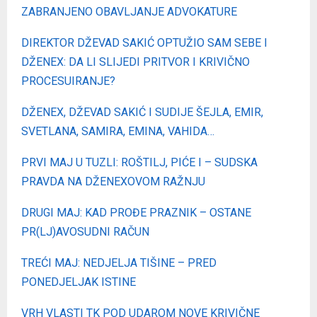
ZABRANJENO OBAVLJANJE ADVOKATURE
DIREKTOR DŽEVAD SAKIĆ OPTUŽIO SAM SEBE I
DŽENEX: DA LI SLIJEDI PRITVOR I KRIVIČNO
PROCESUIRANJE?
DŽENEX, DŽEVAD SAKIĆ I SUDIJE ŠEJLA, EMIR,
SVETLANA, SAMIRA, EMINA, VAHIDA…
PRVI MAJ U TUZLI: ROŠTILJ, PIĆE I – SUDSKA
PRAVDA NA DŽENEXOVOM RAŽNJU
DRUGI MAJ: KAD PROĐE PRAZNIK – OSTANE
PR(LJ)AVOSUDNI RAČUN
TREĆI MAJ: NEDJELJA TIŠINE – PRED
PONEDJELJAK ISTINE
VRH VLASTI TK POD UDAROM NOVE KRIVIČNE