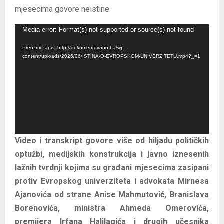
mjesecima govore neistine.
R
Media error: Format(s) not supported or source(s) not found
e
Preuzmi zapis: http://dokumentovano.ba/wp-
p
content/uploads/2026/06/ISTINA-O-EVROPSKOM-UNIVERZITETU.mp4?_=1
r
o
d
u
k
t
Video i transkript govore više od hiljadu političkih
o
optužbi, medijskih konstrukcija i javno iznesenih
r
lažnih tvrdnji kojima su građani mjesecima zasipani
v
protiv Evropskog univerziteta i advokata Mirnesa
i
Ajanovića od strane Anise Mahmutović, Branislava
d
Borenovića, ministra Ahmeda Omerovića,
e
premijera Irfana Halilagića i drugih učesnika