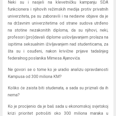
Neki su i nasjeli na klevetničku kampanju SDA
funkcionera i njihovih režimskih medija protiv privatnih
univerziteta, pa su zaboravili i na nedavne objave da je
na državnim univerzitetima od strane sudova utrđeno
na stotine nezakonitih diploma, da su njihovi, neki,
profesori (pro)davali diplome uslovljavanjem prolaza na
ispitima seksualnim iživljavanjem nad studenticama, za
šta su i osuđeni, nakon krivične prijave tadašnjeg
federalnog poslanika Mirnesa Ajanovića.
Ne govori se o tome ko je uradio analizu opravdanosti
Kampusa od 300 miliona KM?
Koliko će zaista biti studenata, a sada su priznali da ih
nema?
Ko je procijenio da je baš sada u ekonomskoj svjetskoj
krizi prioritet potrošiti oko 300 miliona maraka u