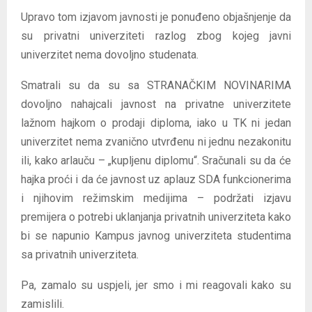
Upravo tom izjavom javnosti je ponuđeno objašnjenje da
su privatni univerziteti razlog zbog kojeg javni
univerzitet nema dovoljno studenata.
Smatrali su da su sa STRANAČKIM NOVINARIMA
dovoljno nahajcali javnost na privatne univerzitete
lažnom hajkom o prodaji diploma, iako u TK ni jedan
univerzitet nema zvanično utvrđenu ni jednu nezakonitu
ili, kako arlauču – „kupljenu diplomu“. Sračunali su da će
hajka proći i da će javnost uz aplauz SDA funkcionerima
i njihovim režimskim medijima – podržati izjavu
premijera o potrebi uklanjanja privatnih univerziteta kako
bi se napunio Kampus javnog univerziteta studentima
sa privatnih univerziteta.
Pa, zamalo su uspjeli, jer smo i mi reagovali kako su
zamislili.