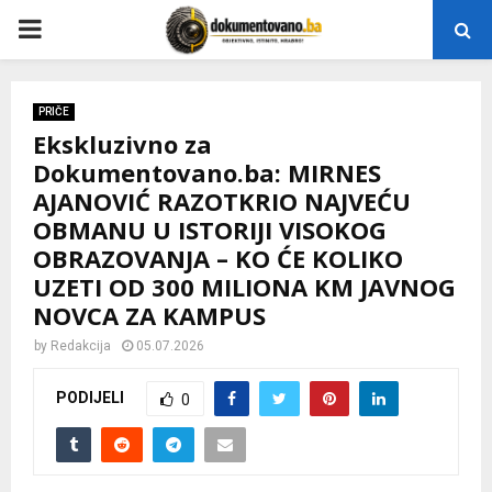
P
R
PRIČE
Ekskluzivno za
I
Dokumentovano.ba: MIRNES
AJANOVIĆ RAZOTKRIO NAJVEĆU
M
OBMANU U ISTORIJI VISOKOG
OBRAZOVANJA – KO ĆE KOLIKO
A
UZETI OD 300 MILIONA KM JAVNOG
NOVCA ZA KAMPUS
R
by
Redakcija
05.07.2026
Y
PODIJELI
0
M