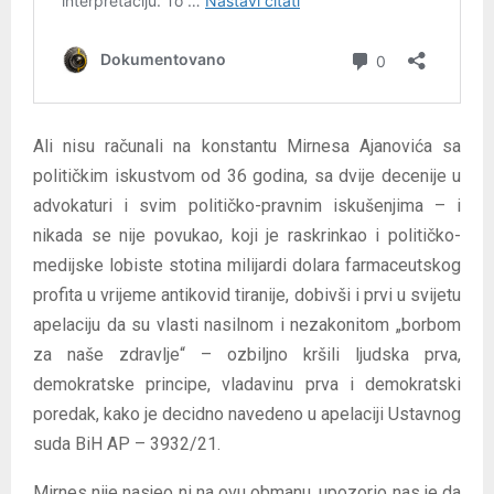
Ali nisu računali na konstantu Mirnesa Ajanovića sa
političkim iskustvom od 36 godina, sa dvije decenije u
advokaturi i svim političko-pravnim iskušenjima – i
nikada se nije povukao, koji je raskrinkao i političko-
medijske lobiste stotina milijardi dolara farmaceutskog
profita u vrijeme antikovid tiranije, dobivši i prvi u svijetu
apelaciju da su vlasti nasilnom i nezakonitom „borbom
za naše zdravlje“ – ozbiljno kršili ljudska prva,
demokratske principe, vladavinu prva i demokratski
poredak, kako je decidno navedeno u apelaciji Ustavnog
suda BiH AP – 3932/21.
Mirnes nije nasjeo ni na ovu obmanu, upozorio nas je da