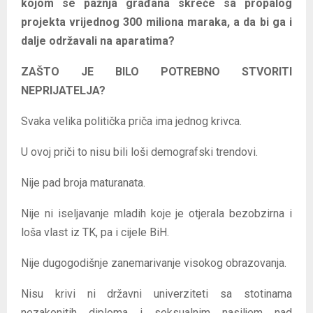
kojom se pažnja građana skreće sa propalog
projekta vrijednog 300 miliona maraka, a da bi ga i
dalje održavali na aparatima?
ZAŠTO JE BILO POTREBNO STVORITI
NEPRIJATELJA?
Svaka velika politička priča ima jednog krivca.
U ovoj priči to nisu bili loši demografski trendovi.
Nije pad broja maturanata.
Nije ni iseljavanje mladih koje je otjerala bezobzirna i
loša vlast iz TK, pa i cijele BiH.
Nije dugogodišnje zanemarivanje visokog obrazovanja.
Nisu krivi ni državni univerziteti sa stotinama
nezakonitih diploma i seksualnim nasiljem nad