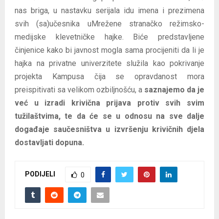
nas briga, u nastavku serijala idu imena i prezimena
svih (sa)učesnika uMrežene stranačko režimsko-
medijske klevetničke hajke. Biće predstavljene
činjenice kako bi javnost mogla sama procijeniti da li je
hajka na privatne univerzitete služila kao pokrivanje
projekta Kampusa čija se opravdanost mora
preispitivati sa velikom ozbiljnošću, a
saznajemo da je
već u izradi krivična prijava protiv svih svim
tužilaštvima, te da će se u odnosu na sve dalje
događaje saučesništva u izvršenju krivičnih djela
dostavljati dopuna.
PODIJELI
0