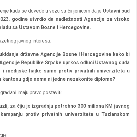
čenje kada se dovede u vezu sa činjenicom da je
Ustavni sud
23. godine utvrdio da nadležnosti Agencije za visoko
skladu sa Ustavom Bosne i Hercegovine.
uzetnog javnog interesa:
 ili ukidanje državne Agencije Bosne i Hercegovine kako bi
e Agencije Republike Srpske uprkos odluci Ustavnog suda
 i medijske hajke samo protiv privatnih univerziteta u
m kantonu gdje nema ni jedne nezakonite diplome?
građani imaju pravo postaviti:
zli, za čiju je izgradnju potrebno 300 miliona KM javnog
 kampanju protiv privatnih univerziteta u Tuzlanskom
GIH