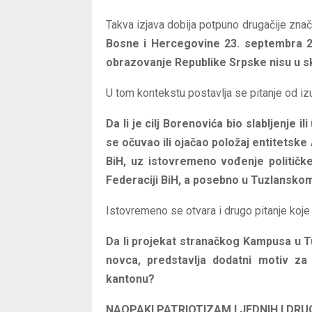
Takva izjava dobija potpuno drugačije zna
Bosne i Hercegovine 23. septembra 20
obrazovanje Republike Srpske nisu u 
U tom kontekstu postavlja se pitanje od iz
Da li je cilj Borenovića bio slabljenje
se očuvao ili ojačao položaj entitetsk
BiH, uz istovremeno vođenje političke
Federaciji BiH, a posebno u Tuzlansko
Istovremeno se otvara i drugo pitanje koje 
Da li projekat stranačkog Kampusa u Tu
novca, predstavlja dodatni motiv za
kantonu?
NAOPAKI PATRIOTIZAM I JEDNIH I DRU