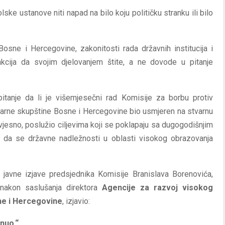
lske ustanove niti napad na bilo koju političku stranku ili bilo
osne i Hercegovine, zakonitosti rada državnih institucija i
unkcija da svojim djelovanjem štite, a ne dovode u pitanje
itanje da li je višemjesečni rad Komisije za borbu protiv
arne skupštine Bosne i Hercegovine bio usmjeren na stvarnu
nesvjesno, poslužio ciljevima koji se poklapaju sa dugogodišnjim
e da se državne nadležnosti u oblasti visokog obrazovanja
javne izjave predsjednika Komisije Branislava Borenovića,
 nakon saslušanja direktora
Agencije za razvoj visokog
ne i Hercegovine
, izjavio:
inuo.“