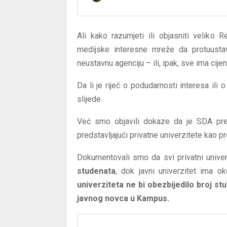
Ali kako razumjeti ili objasniti veliko 
medijske interesne mreže da protuusta
neustavnu agenciju – ili, ipak, sve ima cije
Da li je riječ o podudarnosti interesa ili
slijede.
Već smo objavili dokaze da je SDA prem
predstavljajući privatne univerzitete kao 
Dokumentovali smo da svi privatni unive
studenata
, dok javni univerzitet ima o
univerziteta ne bi obezbijedilo broj s
javnog novca u Kampus.