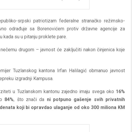
Republiko-srpski patriotizam federalne stranačko režimsko-
vno odrađuje sa Borenovićem protiv državne agencije za
nu kada su u pitanju proklete pare.
 o nečemu drugom – javnost će zaključiti nakon činjenica koje
ijer Tuzlanskog kantona Irfan Halilagić obmanuo javnost
prepreku izgradnji Kampusa.
rziteti u Tuzlanskom kantonu zajedno imaju svega oko
16%
ko
84%
, što znači da
ni potpuno gašenje svih privatnih
tudenata koji bi opravdao ulaganje od oko 300 miliona KM