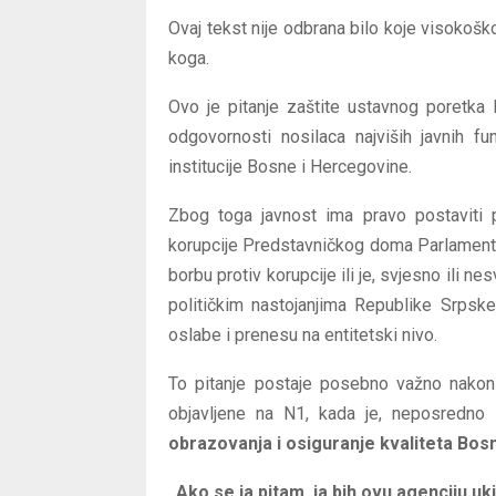
Ovaj tekst nije odbrana bilo koje visokoško
koga.
Ovo je pitanje zaštite ustavnog poretka B
odgovornosti nosilaca najviših javnih f
institucije Bosne i Hercegovine.
Zbog toga javnost ima pravo postaviti p
korupcije Predstavničkog doma Parlament
borbu protiv korupcije ili je, svjesno ili 
političkim nastojanjima Republike Srpsk
oslabe i prenesu na entitetski nivo.
To pitanje postaje posebno važno nakon 
objavljene na N1, kada je, neposredno
obrazovanja i osiguranje kvaliteta Bos
„Ako se ja pitam, ja bih ovu agenciju uk