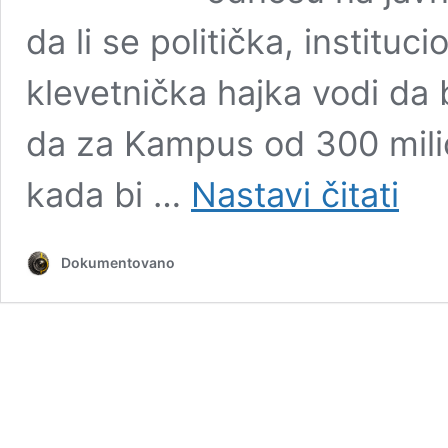
da li se politička, institu
klevetnička hajka vodi da b
da za Kampus od 300 mili
Ekskluz
kada bi …
Nastavi čitati
za
Dokume
MIRNE
Dokumentovano
AJANO
RAZOT
NAJVE
OBMA
U
ISTORI
VISOK
OBRAZ
–