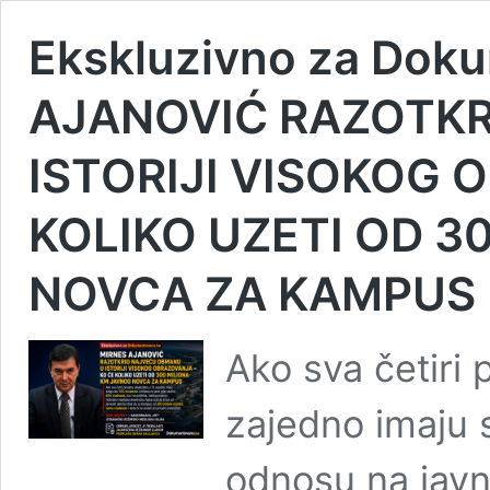
Ekskluzivno za Dok
AJANOVIĆ RAZOTK
ISTORIJI VISOKOG 
KOLIKO UZETI OD 3
NOVCA ZA KAMPUS
Ako sva četiri 
zajedno imaju 
odnosu na javn