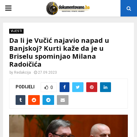
P
R
VIJESTI
Da li je Vučić najavio napad u
I
Banjskoj? Kurti kaže da je u
Briselu spominjao Milana
M
Radoičića
A
by
Redakcija
27.09.2023
PODIJELI
0
R
Y
M