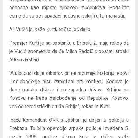
odnosno kao mjesto njihovog mučeništva. Podsjetit
ćemo da su se napadači nedavno sakrili u taj manastir.
Ali Vučić je, kaže Kurti, otišao još dalje.
Premijer Kurti je na sastanku u Briselu 2. maja rekao da
je Vučić spomenuo da će Milan Radoičić postati srpski
Adem Jashari.
“Ali, budući da je diktator, on ne razumije historiju: epovi
i oslobođenje nisu izmišljeni niti kopirani. Kosovo je
demokratska država i prozapadna država. Srbima na
Kosovu ne treba oslobođenje od Republike Kosovo,
već od terorističkih oruđa Srbije”, rekao je Kurti.
Inače komandant OVK-a Jashari je ubijen u pokolju u
Prekazu. To bila operacija srpske policije izvedena 5.
marta 1998. godine tokom koje je ubijen vođa