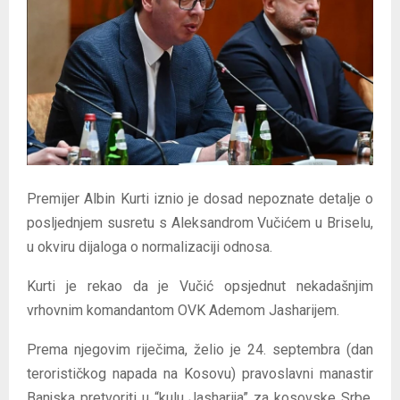
E
N
U
Premijer Albin Kurti iznio je dosad nepoznate detalje o
posljednjem susretu s Aleksandrom Vučićem u Briselu,
u okviru dijaloga o normalizaciji odnosa.
Kurti je rekao da je Vučić opsjednut nekadašnjim
vrhovnim komandantom OVK Ademom Jasharijem.
Prema njegovim riječima, želio je 24. septembra (dan
terorističkog napada na Kosovu) pravoslavni manastir
Banjska pretvoriti u “kulu Jasharija” za kosovske Srbe,