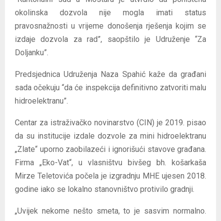
okolinska dozvola nije mogla imati status
pravosnažnosti u vrijeme donošenja rješenja kojim se
izdaje dozvola za rad”, saopštilo je Udruženje “Za
Doljanku”.
Predsjednica Udruženja Naza Spahić kaže da građani
sada očekuju “da će inspekcija definitivno zatvoriti malu
hidroelektranu”.
Centar za istraživačko novinarstvo (CIN) je 2019. pisao
da su institucije izdale dozvole za mini hidroelektranu
„Zlate“ uporno zaobilazeći i ignorišući stavove građana.
Firma „Eko-Vat“, u vlasništvu bivšeg bh. košarkaša
Mirze Teletovića počela je izgradnju MHE ujesen 2018.
godine iako se lokalno stanovništvo protivilo gradnji.
„Uvijek nekome nešto smeta, to je sasvim normalno.