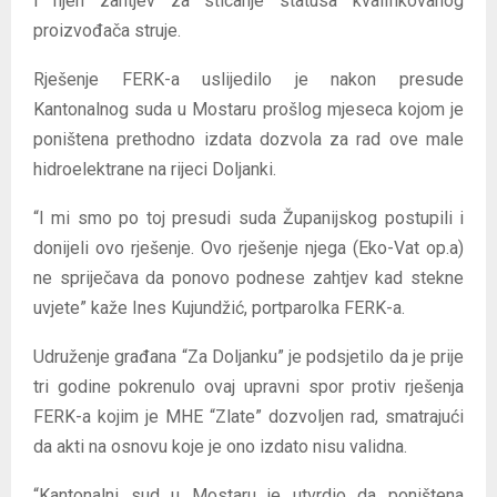
i njen zahtjev za sticanje statusa kvalifikovanog
proizvođača struje.
Rješenje FERK-a uslijedilo je nakon presude
Kantonalnog suda u Mostaru prošlog mjeseca kojom je
poništena prethodno izdata dozvola za rad ove male
hidroelektrane na rijeci Doljanki.
“I mi smo po toj presudi suda Županijskog postupili i
donijeli ovo rješenje. Ovo rješenje njega (Eko-Vat op.a)
ne spriječava da ponovo podnese zahtjev kad stekne
uvjete” kaže Ines Kujundžić, portparolka FERK-a.
Udruženje građana “Za Doljanku” je podsjetilo da je prije
tri godine pokrenulo ovaj upravni spor protiv rješenja
FERK-a kojim je MHE “Zlate” dozvoljen rad, smatrajući
da akti na osnovu koje je ono izdato nisu validna.
“Kantonalni sud u Mostaru je utvrdio da poništena