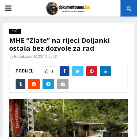
P
R
PRIČE
MHE “Zlate” na rijeci Doljanki
I
ostala bez dozvole za rad
M
by
Redakcija
23.10.2023
PODIJELI
0
A
R
Y
M