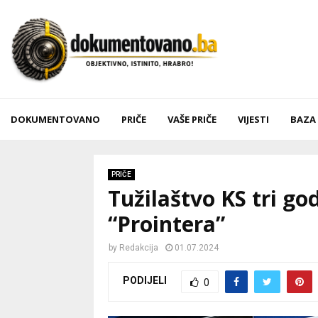
DOKUMENTOVANO
PRIČE
VAŠE PRIČE
VIJESTI
BAZA
PRIČE
Tužilaštvo KS tri go
“Prointera”
by
Redakcija
01.07.2024
PODIJELI
0