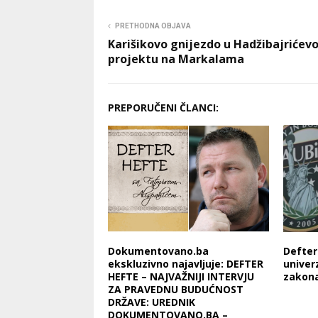
PRETHODNA OBJAVA
Karišikovo gnijezdo u Hadžibajriće
projektu na Markalama
PREPORUČENI ČLANCI:
Dokumentovano.ba
Defter
ekskluzivno najavljuje: DEFTER
univerz
HEFTE – NAJVAŽNIJI INTERVJU
zakona
ZA PRAVEDNU BUDUĆNOST
DRŽAVE: UREDNIK
DOKUMENTOVANO.BA –