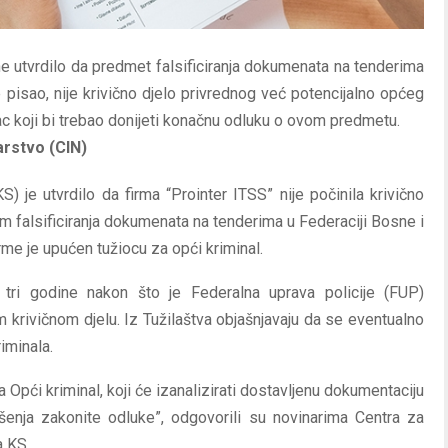
ne utvrdilo da predmet falsificiranja dokumenata na tenderima
e pisao, nije krivično djelo privrednog već potencijalno općeg
ilac koji bi trebao donijeti konačnu odluku o ovom predmetu.
arstvo (CIN)
) je utvrdilo da firma “Prointer ITSS” nije počinila krivično
kom falsificiranja dokumenata na tenderima u Federaciji Bosne i
me je upućen tužiocu za opći kriminal.
tri godine nakon što je Federalna uprava policije (FUP)
om krivičnom djelu. Iz Tužilaštva objašnjavaju da se eventualno
iminala.
 Opći kriminal, koji će izanalizirati dostavljenu dokumentaciju
šenja zakonite odluke”, odgovorili su novinarima Centra za
a KS.