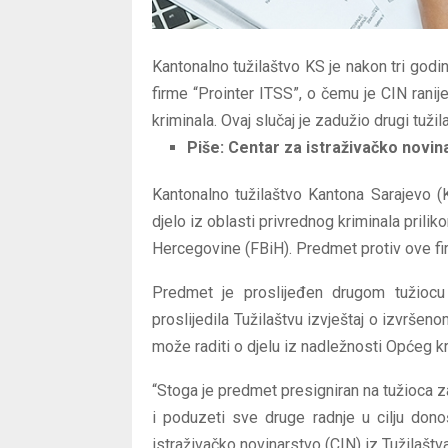
Kantonalno tužilaštvo KS je nakon tri godi
firme “Prointer ITSS”, o čemu je CIN ranij
kriminala. Ovaj slučaj je zadužio drugi tuž
Piše:
Centar za istraživačko novin
Kantonalno tužilaštvo Kantona Sarajevo (KS
djelo iz oblasti privrednog kriminala prili
Hercegovine (FBiH). Predmet protiv ove fir
Predmet je proslijeđen drugom tužiocu 
proslijedila Tužilaštvu izvještaj o izvršen
može raditi o djelu iz nadležnosti Općeg kr
“Stoga je predmet presigniran na tužioca za
i poduzeti sve druge radnje u cilju dono
istraživačko novinarstvo (CIN) iz Tužilaštv