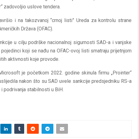
r“ zadovoljio uslove tendera.
vršio i na takozvanoj “crnoj listi” Ureda za kontrolu strane
 Američkih Država (OFAC).
cije u cilju podrške nacionalnoj sigurnosti SAD-a i vanjske
i pojedinci koji se nađu na OFAC-ovoj listi smatraju prijetnjom
tih aktivnosti koje provode.
icrosoft je početkom 2022. godine skinula firmu „Prointer“
 uslijedila nakon što su SAD uvele sankcije predsjedniku RS-a
i podrivanja stabilnosti u BiH.