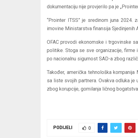
dokumentaciju nije provjerilo pa je „Prointe
“Prointer ITSS” je sredinom juna 2024. za
imovine Ministarstva finansija Sjedinjenih
OFAC provodi ekonomske i trgovinske sank
politike. Stoga se sve organizacije, firme 
po nacionalnu sigurnost SAD-a zbog različi
Također, američka tehnološka kompanija M
sa liste svojih partnera. Ovakva odluka je
zbog korupcije, gomilanja ličnog bogatstva 
PODIJELI
0