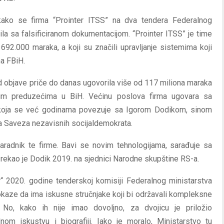
ako se firma “Prointer ITSS” na dva tendera Federalnog
avila sa falsificiranom dokumentacijom. “Prointer ITSS” je time
692.000 maraka, a koji su značili upravljanje sistemima koji
a FBiH.
 objave priče do danas ugovorila više od 117 miliona maraka
vnim preduzećima u BiH. Većinu poslova firma ugovara sa
a koja se već godinama povezuje sa Igorom Dodikom, sinom
ra Saveza nezavisnih socijaldemokrata.
e saradnik te firme. Bavi se novim tehnologijama, sarađuje sa
 rekao je Dodik 2019. na sjednici Narodne skupštine RS-a.
r“ 2020. godine tenderskoj komisiji Federalnog ministarstva
 dokaze da ima iskusne stručnjake koji bi održavali kompleksne
 No, kako ih nije imao dovoljno, za dvojicu je priložio
om iskustvu i biografiji. Iako je moralo, Ministarstvo tu