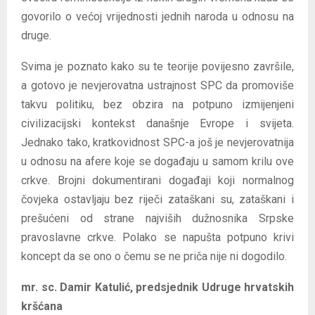
govorilo o većoj vrijednosti jednih naroda u odnosu na
druge.
Svima je poznato kako su te teorije povijesno završile,
a gotovo je nevjerovatna ustrajnost SPC da promoviše
takvu politiku, bez obzira na potpuno izmijenjeni
civilizacijski kontekst današnje Evrope i svijeta.
Jednako tako, kratkovidnost SPC-a još je nevjerovatnija
u odnosu na afere koje se događaju u samom krilu ove
crkve. Brojni dokumentirani događaji koji normalnog
čovjeka ostavljaju bez riječi zataškani su, zataškani i
prešućeni od strane najviših dužnosnika Srpske
pravoslavne crkve. Polako se napušta potpuno krivi
koncept da se ono o čemu se ne priča nije ni dogodilo.
mr. sc. Damir Katulić, predsjednik Udruge hrvatskih
kršćana