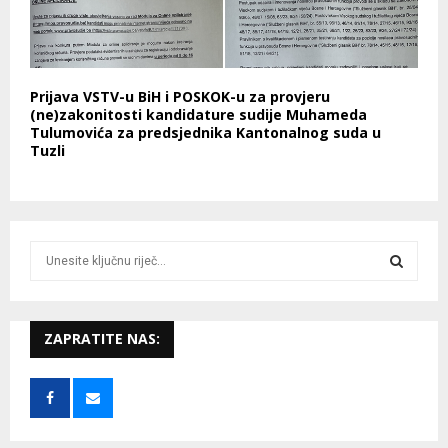
Prijava VSTV-u BiH i POSKOK-u za provjeru
(ne)zakonitosti kandidature sudije Muhameda
Tulumovića za predsjednika Kantonalnog suda u
Tuzli
S
e
a
S
r
c
ZAPRATITE NAS:
E
h
f
A
o
r
R
: