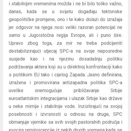
i stabilnijim vremenima možda i ne bi bilo toliko važno,
danas, kada se u svijetu događaju tektonske
geopolitičke promjene, ono i te kako dolazi do izražaja
jer odgovor na njega nosi veliki razoran potencijal ne
samo u Jugoistočna regija Evrope, ali i puno šire.
Upravo zbog toga, za mir ne treba podcijeniti
destabilizirajući utjecaj SPC-a na svoje neposredne
susjede kao i na njezinu dosadašnju politiku
podržavanja aktera koji su u direktnoj konfrontaciji kako
s politikom EU tako i cijelog Zapada. Jasno definirana,
izražena i promovirana antizapadna politika SPC-a
uvelike onemogućuje približavanje Srbije
euroatlantskim integracijama i ulazak Srbije kao države
u neke mirnije i stabilnije vode. Inzistirajući na svojoj
posebnosti i izvrsnosti u odnosu na druge, SPC
obmanjuje vjernike sa svih svojih pastoralnih područja i
evocira reminiscencije iz nekih drugih vremena kada se