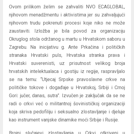
Ovom prilikom želim se zahvaliti NVO ECAGLOBAL,
njihovom menadžmentu i aktivistima jer su zahvaljujući
njihovom trudu pokrenuti procesi koje niko ne može
zaustaviti. Izložba je bila povod za organizaciju
Okruglog stola održanog u martu u Hrvatskom saboru u
Zagrebu. Na inicijativu g. Ante Prkačina i političkih
stranaka Hrvatski puls, Hrvatska stranka prava i
Hrvatski suverenisti, uz prisutnost velikog broja
hrvatskih intelektualaca i gostiju iz regije, raspravljalo
se na temu: “Utjecaj Srpske pravoslavne crkve na
političke tokove i događaje u Hrvatskoj, Srbiji i Crnoj
Gori: jučer, danas, sutra”. Izvučen je zaključak da se ne
radi o crkvi već o militantnoj šovinističkoj organizaciji
koja skriva pedofiliju i seksualno zlostavljanje i djeluje
kao instrument vanjske dinamike moći Srbije i Rusije.
Brojni slučajevi zlostavljanja u Crkvi otkriveni u