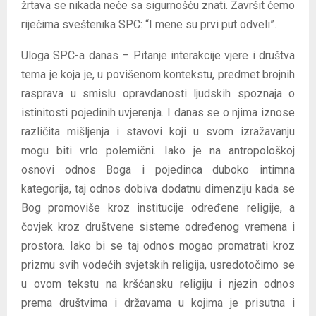
žrtava se nikada neće sa sigurnošću znati. Završit ćemo
riječima sveštenika SPC: “I mene su prvi put odveli”.
Uloga SPC-a danas – Pitanje interakcije vjere i društva
tema je koja je, u povišenom kontekstu, predmet brojnih
rasprava u smislu opravdanosti ljudskih spoznaja o
istinitosti pojedinih uvjerenja. I danas se o njima iznose
različita mišljenja i stavovi koji u svom izražavanju
mogu biti vrlo polemični. Iako je na antropološkoj
osnovi odnos Boga i pojedinca duboko intimna
kategorija, taj odnos dobiva dodatnu dimenziju kada se
Bog promoviše kroz institucije određene religije, a
čovjek kroz društvene sisteme određenog vremena i
prostora. Iako bi se taj odnos mogao promatrati kroz
prizmu svih vodećih svjetskih religija, usredotočimo se
u ovom tekstu na kršćansku religiju i njezin odnos
prema društvima i državama u kojima je prisutna i