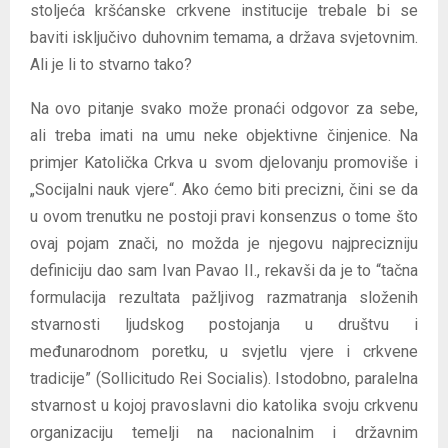
stoljeća kršćanske crkvene institucije trebale bi se
baviti isključivo duhovnim temama, a država svjetovnim.
Ali je li to stvarno tako?
Na ovo pitanje svako može pronaći odgovor za sebe,
ali treba imati na umu neke objektivne činjenice. Na
primjer Katolička Crkva u svom djelovanju promoviše i
„Socijalni nauk vjere“. Ako ćemo biti precizni, čini se da
u ovom trenutku ne postoji pravi konsenzus o tome što
ovaj pojam znači, no možda je njegovu najprecizniju
definiciju dao sam Ivan Pavao II., rekavši da je to “tačna
formulacija rezultata pažljivog razmatranja složenih
stvarnosti ljudskog postojanja u društvu i
međunarodnom poretku, u svjetlu vjere i crkvene
tradicije” (Sollicitudo Rei Socialis). Istodobno, paralelna
stvarnost u kojoj pravoslavni dio katolika svoju crkvenu
organizaciju temelji na nacionalnim i državnim