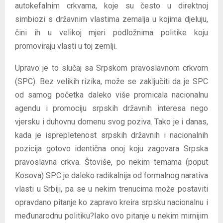
autokefalnim crkvama, koje su često u direktnoj
simbiozi s državnim vlastima zemalja u kojima djeluju,
čini ih u velikoj mjeri podložnima politike koju
promoviraju vlasti u toj zemlji.
Upravo je to slučaj sa Srpskom pravoslavnom crkvom
(SPC). Bez velikih rizika, može se zaključiti da je SPC
od samog početka daleko više promicala nacionalnu
agendu i promociju srpskih državnih interesa nego
vjersku i duhovnu domenu svog poziva. Tako je i danas,
kada je isprepletenost srpskih državnih i nacionalnih
pozicija gotovo identična onoj koju zagovara Srpska
pravoslavna crkva. Štoviše, po nekim temama (poput
Kosova) SPC je daleko radikalnija od formalnog narativa
vlasti u Srbiji, pa se u nekim trenucima može postaviti
opravdano pitanje ko zapravo kreira srpsku nacionalnu i
međunarodnu politiku?Iako ovo pitanje u nekim mirnijim