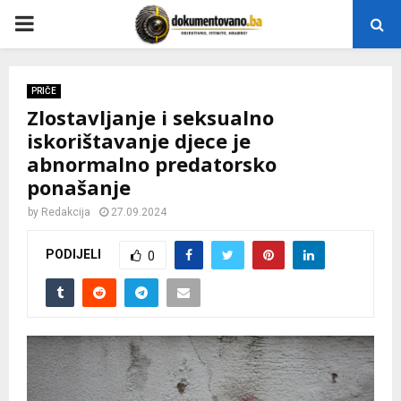
P
R
PRIČE
Zlostavljanje i seksualno
I
iskorištavanje djece je
abnormalno predatorsko
M
ponašanje
A
by
Redakcija
27.09.2024
PODIJELI
0
R
Y
M