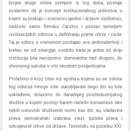
brojne druge slične primjere iz tog doba, postaje
evidentno da je koncept institucionalnog jedinstva, u
kojem su biskupi i svećenici ujedno i državni službenici,
nadživio samo Rimsko Carstvo i postao temeljem
civilizacijskih odnosa u definiranju pojma crkve i civila.
Taj je odnos s vremenom postajao sve ambivalentniji i
kretao se od sinergije, osobito kada je jedna od dviju
institucija bila neosporno dominantna nad drugom, do
otvorenog sukoba s vrlo okrutnim posljedicama.
Proletimo li kroz čitav niz epoha u kojima su se silnice
tog odnosa mnogo više sukobljavale nego što su bile
usklađene, dolazimo do današnjeg postindustrijskog
društva u kojem postoji barem načelni konsenzus oko
nekih osnovnih društvenih normi kao što su; vladavina
prava, demokratski izabrana vlast, ljudska prava i
odvojenost crkve od države. Teoretski, na početku XXI.