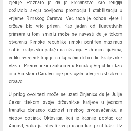
djeluje. Poznato je da je kršćanstvo kao religija
doživjelo svoju povijesnu promociju i stabilizaciju u
vrijeme Rimskog Carstva. Već tada je odnos vjere i
države bio vrlo prisan. Kao jedan od ilustrativnih
primjera u tom smislu može se navesti da je tokom
stvaranja Rimske republike rimski pontifex maximus
dobio kraljevsku palaču na uživanje – drugim riječima,
veliki svećenik koji je na taj način dobio dio kraljevske
vlasti. Prema nekim autorima, u Rimskoj Republici, kao
ni u Rimskom Carstvu, nije postojala odvojenost crkve i
države.
U prilog ovoj tezi može se uzeti činjenica da je Julije
Cezar tijekom svoje državničke karijere u jednom
trenutku obnašao dužnost rimskog prvosvećenika, a
njegov posinak Oktavijan, koji je kasnije postao car
August, volio je isticati svoju ulogu kao pontifeks. Uz