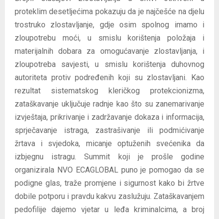
proteklim desetljećima pokazuju da je najčešće na djelu
trostruko zlostavljanje, gdje osim spolnog imamo i
zloupotrebu moći, u smislu korištenja položaja i
materijalnih dobara za omogućavanje zlostavljanja, i
zloupotreba savjesti, u smislu korištenja duhovnog
autoriteta protiv podređenih koji su zlostavljani. Kao
rezultat sistematskog kleričkog protekcionizma,
zataškavanje uključuje radnje kao što su zanemarivanje
izvještaja, prikrivanje i zadržavanje dokaza i informacija,
sprječavanje istraga, zastrašivanje ili podmićivanje
žrtava i svjedoka, micanje optuženih svećenika da
izbjegnu istragu. Summit koji je prošle godine
organizirala NVO ECAGLOBAL puno je pomogao da se
podigne glas, traže promjene i sigurnost kako bi žrtve
dobile potporu i pravdu kakvu zaslužuju. Zataškavanjem
pedofilije dajemo vjetar u leđa kriminalcima, a broj