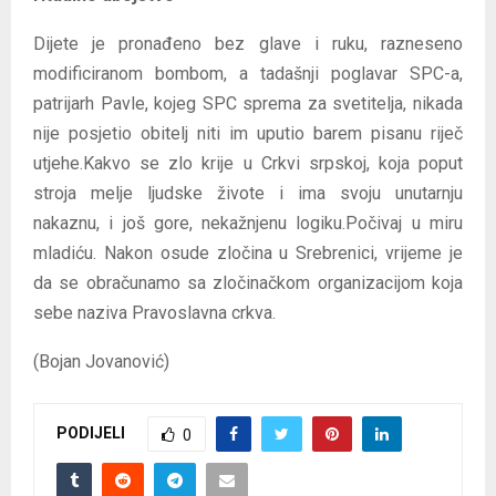
Dijete je pronađeno bez glave i ruku, razneseno
modificiranom bombom, a tadašnji poglavar SPC-a,
patrijarh Pavle, kojeg SPC sprema za svetitelja, nikada
nije posjetio obitelj niti im uputio barem pisanu riječ
utjehe.Kakvo se zlo krije u Crkvi srpskoj, koja poput
stroja melje ljudske živote i ima svoju unutarnju
nakaznu, i još gore, nekažnjenu logiku.Počivaj u miru
mladiću. Nakon osude zločina u Srebrenici, vrijeme je
da se obračunamo sa zločinačkom organizacijom koja
sebe naziva Pravoslavna crkva.
(Bojan Jovanović)
PODIJELI
0