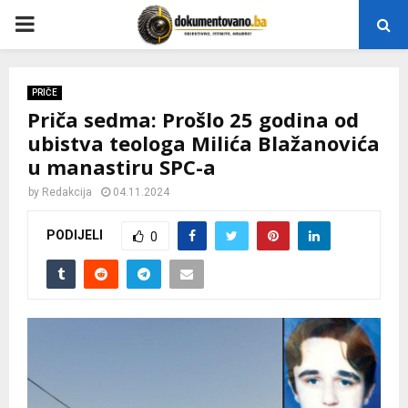
P
R
PRIČE
Priča sedma: Prošlo 25 godina od
I
ubistva teologa Milića Blažanovića
u manastiru SPC-a
M
by
Redakcija
04.11.2024
A
PODIJELI
0
R
Y
M