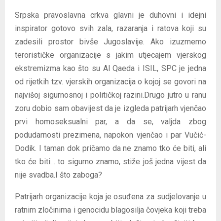
Srpska pravoslavna crkva glavni je duhovni i idejni
inspirator gotovo svih zala, razaranja i ratova koji su
zadesili prostor bivše Jugoslavije. Ako izuzmemo
terorističke organizacije s jakim utjecajem vjerskog
ekstremizma kao što su Al Qaeda i ISIL, SPC je jedna
od rijetkih tzv. vjerskih organizacija o kojoj se govori na
najvišoj sigurnosnoj i političkoj razini.Drugo jutro u ranu
zoru dobio sam obavijest da je izgleda patrijarh vjenčao
prvi homoseksualni par, a da se, valjda zbog
podudarnosti prezimena, napokon vjenčao i par Vučić-
Dodik. I taman dok pričamo da ne znamo tko će biti, ali
tko će biti… to sigurno znamo, stiže još jedna vijest da
nije svadba.I što zaboga?
Patrijarh organizacije koja je osuđena za sudjelovanje u
ratnim zločinima i genocidu blagosilja čovjeka koji treba