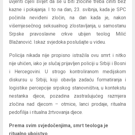
uvjeriti cijeli svijet da se u biti zločine treba činiti bez
kazne i pokajanja. I to na dan, 23. svibnja, kada je SPC
počinila neviđeni zločin, na dan kada je, nakon
višemjesečnog seksualnog zlostavljanja, u samostanu
Srpske pravoslavne crkve ubijen teolog Milić
Blažanović. Iskaz svjedoka poslušajte u videu.
Policija nikada nije propisno istražila ovu smrt i nitko
nije uhićen, iako je slučaj prijavljen policiji u Srbiji i Bosni
i Hercegovini. U strogo kontroliranom medijskom
diskursu u Srbiji, koji obavlja zadaću formatiranja i
logistike percepcije srpskog stanovništva, u kontekstu
nestanka djece, pozadina zastrašujućeg razmjera
zločina nad djecom – otmice, lanci prodaje, ritualna
pedofilija i ritualna žrtvovanja djece.
Prema svim svjedočenjima, smrt teologa je
ritualno ubojstvo