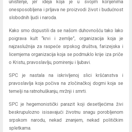
uništenje, jer ideja koja je u svojim korijenima
onesposobljena i prljava ne proizvodi život i budućnost
slobodnih ljudi i naroda.
Kako smo dopustili da se našom duhovnošću tako lako
poigrava kult “krvi i zemlje”, organizacija koja je
najzaslužnija za raspeće srpskog društva, farizejska i
licemjerna organizacija koja se podmuklo krije iza priče
o Kristu, pravoslavlju, pomirenju i ljubavi.
SPC je nastala na iskrivljenoj slici kršćanstva i
pravoslavlja koja počiva na zločinačkoj dogmi koja se
temelji na ratnohuškanju, mržnji i smrti.
SPC je hegemonistički parazit koji desetljećima živi
beskrupulozno isisavajući životnu snagu porobljenom
srpskom narodu, nekad znanjem, nekad političkim
spletkama.