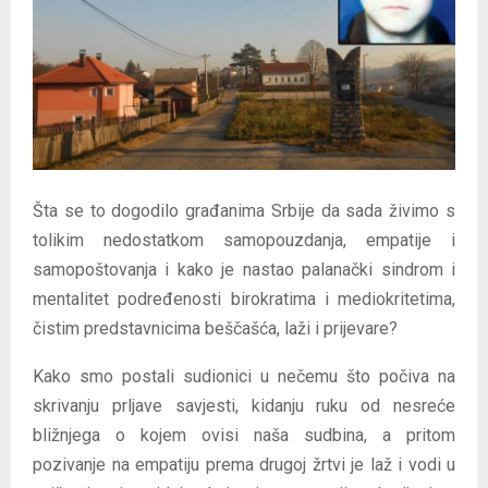
E
N
U
Šta se to dogodilo građanima Srbije da sada živimo s
tolikim nedostatkom samopouzdanja, empatije i
samopoštovanja i kako je nastao palanački sindrom i
mentalitet podređenosti birokratima i mediokritetima,
čistim predstavnicima beščašća, laži i prijevare?
Kako smo postali sudionici u nečemu što počiva na
skrivanju prljave savjesti, kidanju ruku od nesreće
bližnjega o kojem ovisi naša sudbina, a pritom
pozivanje na empatiju prema drugoj žrtvi je laž i vodi u