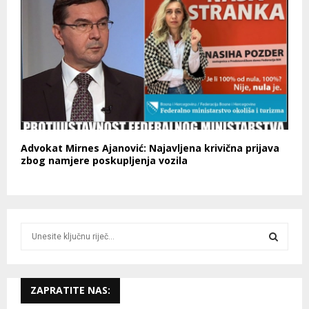
Advokat Mirnes Ajanović: Najavljena krivična prijava
zbog namjere poskupljenja vozila
S
e
a
S
r
c
ZAPRATITE NAS:
E
h