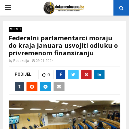
P
R
VIJESTI
Federalni parlamentarci moraju
I
do kraja januara usvojiti odluku o
privremenom finansiranju
M
by
Redakcija
09.01.2024
A
PODIJELI
0
R
Y
M