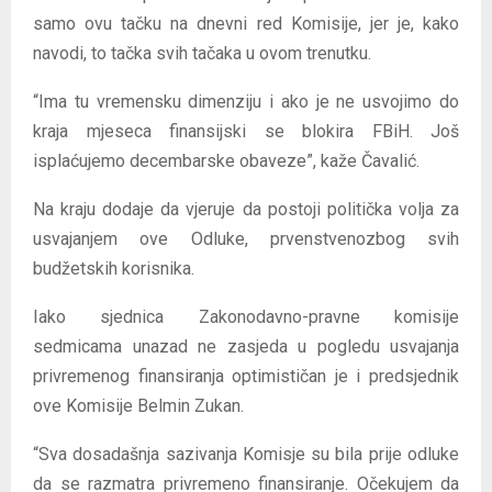
samo ovu tačku na dnevni red Komisije, jer je, kako
navodi, to tačka svih tačaka u ovom trenutku.
“Ima tu vremensku dimenziju i ako je ne usvojimo do
kraja mjeseca finansijski se blokira FBiH. Još
isplaćujemo decembarske obaveze”, kaže Čavalić.
Na kraju dodaje da vjeruje da postoji politička volja za
usvajanjem ove Odluke, prvenstvenozbog svih
budžetskih korisnika.
Iako sjednica Zakonodavno-pravne komisije
sedmicama unazad ne zasjeda u pogledu usvajanja
privremenog finansiranja optimističan je i predsjednik
ove Komisije Belmin Zukan.
“Sva dosadašnja sazivanja Komisje su bila prije odluke
da se razmatra privremeno finansiranje. Očekujem da