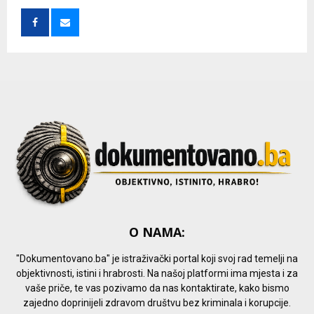
f
A
o
r
R
:
C
H
O NAMA:
"Dokumentovano.ba" je istraživački portal koji svoj rad temelji na
objektivnosti, istini i hrabrosti. Na našoj platformi ima mjesta i za
vaše priče, te vas pozivamo da nas kontaktirate, kako bismo
zajedno doprinijeli zdravom društvu bez kriminala i korupcije.