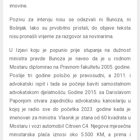
imovine.
Pozivu za intervju nisu se odazvali ni Bunoza, ni
Bošnjak. Iako su prvobitno pristali, do objave teksta
nisu pronašli vrijeme za razgovor sa novinarima.
U Izjavi koju je popunio prije stupanja na dužnost
ministra pravde Bunoza je naveo da je u rodnom
Mostaru diplomirao na Pravnom fakultetu 2005. godine.
Poslije tri godine položio je pravosudni, a 2011. i
advokatski ispit i tada se počinje baviti samostalnom
advokatskom djelatnošću. Godine 2015. sa Darislavom
Paponjom otvara zajedničku advokatsku kancelariju u
kojoj je radio sve do početka 2023. godine kada je
imenovan za ministra. Vlasnik je stana od 60 kvadrata u
Mostaru i vozi automobil Citroen C4. Njegova mjesečna
ministarska plaća iznosi oko 5.500 KM, a prima i