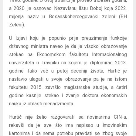
1990. godine. U ovoj stranici je proveo trideset godina,
a 2020. je osnovao Nezavisnu listu Doboj koja 2022.
mijenja naziv u Bosanskohercegovački zeleni (BH
Zeleni).
U Izjavi koju je popunio prije preuzimanja funkcije
državnog ministra naveo je da je visoko obrazovanje
stekao na Ekonomskom fakultetu Internacionalnog
univerziteta u Travniku na kojem je diplomirao 2013.
godine. Iako već u petoj deceniji života, Hurtić je
nastavio ulagati u svoje obrazovanje pa je na istom
fakultetu 2015. završio magistarske studije, a četiri
godine kasnije stekao i zvanje doktora ekonomskih
nauka iz oblasti menadžmenta.
Hurtić nije želio razgovarati sa novinarima CIN-a,
rekavši da je sve što ima napisao u imovinskim
kartonima i da nema potrebu pravdati se zbog svoje