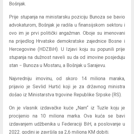
Bošnjak.
Prije stupanja na ministarsku poziciju Bunoza se bavio
advokaturom, Bošnjak je radila u finansijskom sektoru i
ovo im je prvi politički angažman. Oboje su imenovani
na prijedlog Hrvatske demokratske zajednice Bosne i
Hercegovine (HDZBiH). U Izjavi koju su popunili prije
stupanja na dužnost naveli su da od imovine posjeduju
stan − Bunoza u Mostaru, a Bošnjak u Sarajevu.
Najvredniju imovinu, od skoro 14 miliona maraka,
prijavio je Sevlid Hurtić koji je za državnog ministra
došao iz Ministarstva trgovine Republike Srpske (RS).
On je vlasnik izdavačke kuće „Nam“ iz Tuzle koju je
procijenio na 10 miliona marka. Ova kuća se bavi
izdavanjem udžbenika u Federaciji BiH, a poslovanje u
2022. godini je završila sa 2,6 miliona KM dobiti.