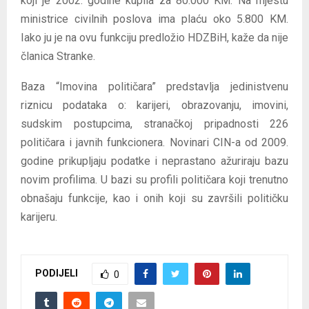
koji je 2002. godine kupila za 80.000 KM. Na mjestu
ministrice civilnih poslova ima plaću oko 5.800 KM.
Iako ju je na ovu funkciju predložio HDZBiH, kaže da nije
članica Stranke.
Baza “Imovina političara” predstavlja jedinistvenu
riznicu podataka o: karijeri, obrazovanju, imovini,
sudskim postupcima, stranačkoj pripadnosti 226
političara i javnih funkcionera. Novinari CIN-a od 2009.
godine prikupljaju podatke i neprastano ažuriraju bazu
novim profilima. U bazi su profili političara koji trenutno
obnašaju funkcije, kao i onih koji su završili političku
karijeru.
PODIJELI
0