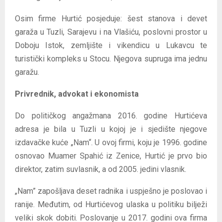
Osim firme Hurtić posjeduje: šest stanova i devet
garaža u Tuzli, Sarajevu i na Vlašiću, poslovni prostor u
Doboju Istok, zemljište i vikendicu u Lukavcu te
turistički kompleks u Stocu. Njegova supruga ima jednu
garažu.
Privrednik, advokat i ekonomista
Do političkog angažmana 2016. godine Hurtićeva
adresa je bila u Tuzli u kojoj je i sjedište njegove
izdavačke kuće „Nam“. U ovoj firmi, koju je 1996. godine
osnovao Muamer Spahić iz Zenice, Hurtić je prvo bio
direktor, zatim suvlasnik, a od 2005. jedini vlasnik.
„Nam” zapošljava deset radnika i uspješno je poslovao i
ranije. Međutim, od Hurtićevog ulaska u politiku bilježi
veliki skok dobiti. Poslovanje u 2017. godini ova firma