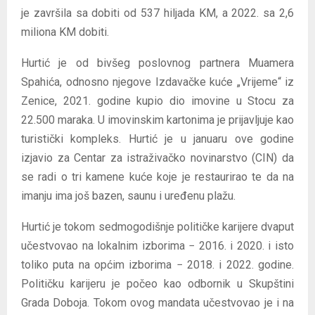
je završila sa dobiti od 537 hiljada KM, a 2022. sa 2,6
miliona KM dobiti.
Hurtić je od bivšeg poslovnog partnera Muamera
Spahića, odnosno njegove Izdavačke kuće „Vrijeme“ iz
Zenice, 2021. godine kupio dio imovine u Stocu za
22.500 maraka. U imovinskim kartonima je prijavljuje kao
turistički kompleks. Hurtić je u januaru ove godine
izjavio za Centar za istraživačko novinarstvo (CIN) da
se radi o tri kamene kuće koje je restaurirao te da na
imanju ima još bazen, saunu i uređenu plažu.
Hurtić je tokom sedmogodišnje političke karijere dvaput
učestvovao na lokalnim izborima − 2016. i 2020. i isto
toliko puta na općim izborima − 2018. i 2022. godine.
Političku karijeru je počeo kao odbornik u Skupštini
Grada Doboja. Tokom ovog mandata učestvovao je i na