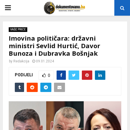
P
R
VAŠE PRIČE
Imovina političara: državni
I
ministri Sevlid Hurtić, Davor
Bunoza i Dubravka Bošnjak
M
by
Redakcija
09.01.2024
A
PODIJELI
0
R
Y
M