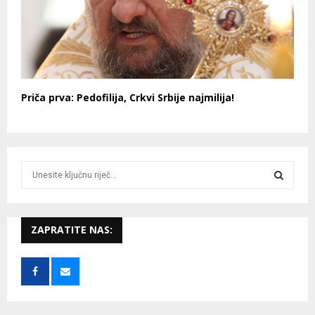
Priča prva: Pedofilija, Crkvi Srbije najmilija!
S
e
a
S
r
c
ZAPRATITE NAS:
E
h
f
A
o
r
R
: