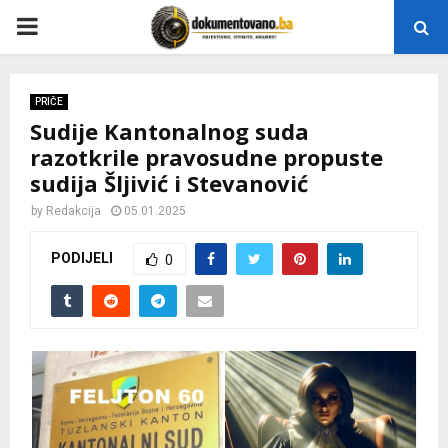
P
R
PRIČE
Sudije Kantonalnog suda
I
razotkrile pravosudne propuste
sudija Šljivić i Stevanović
M
by
Redakcija
05.01.2025
A
PODIJELI
0
R
Y
M