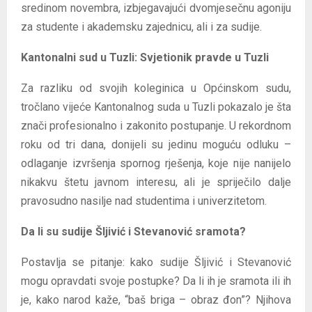
sredinom novembra, izbjegavajući dvomjesečnu agoniju
za studente i akademsku zajednicu, ali i za sudije.
Kantonalni sud u Tuzli: Svjetionik pravde u Tuzli
Za razliku od svojih koleginica u Općinskom sudu,
tročlano vijeće Kantonalnog suda u Tuzli pokazalo je šta
znači profesionalno i zakonito postupanje. U rekordnom
roku od tri dana, donijeli su jedinu moguću odluku –
odlaganje izvršenja spornog rješenja, koje nije nanijelo
nikakvu štetu javnom interesu, ali je spriječilo dalje
pravosudno nasilje nad studentima i univerzitetom.
Da li su sudije Šljivić i Stevanović sramota?
Postavlja se pitanje: kako sudije Šljivić i Stevanović
mogu opravdati svoje postupke? Da li ih je sramota ili ih
je, kako narod kaže, “baš briga – obraz đon”? Njihova