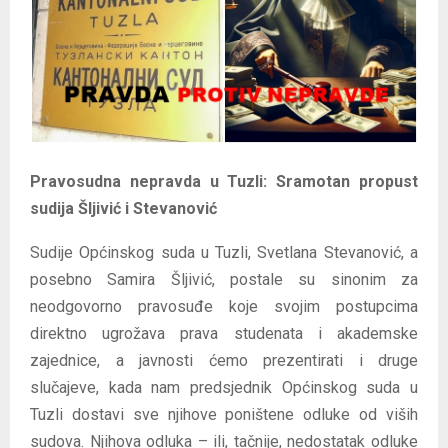
E
N
U
Pravosudna nepravda u Tuzli: Sramotan propust
sudija Šljivić i Stevanović
Sudije Općinskog suda u Tuzli, Svetlana Stevanović, a
posebno Samira Šljivić, postale su sinonim za
neodgovorno pravosuđe koje svojim postupcima
direktno ugrožava prava studenata i akademske
zajednice, a javnosti ćemo prezentirati i druge
slučajeve, kada nam predsjednik Općinskog suda u
Tuzli dostavi sve njihove poništene odluke od viših
sudova. Njihova odluka – ili, tačnije, nedostatak odluke