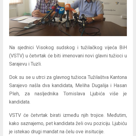
E
N
U
Na sjednici Visokog sudskog i tužilačkog vijeća BiH
(VSTV) u četvrtak će biti imenovani novi glavni tužioci u
Sarajevu i Tuzli.
Dok su se u utrci za glavnog tužioca Tužilaštva Kantona
Sarajevo našla dva kandidata, Meliha Dugalija i Hasan
Pleh, za nasljednika Tomislava Ljubića više je
kandidata.
VSTV će četvrtak birati između njih trojice. Međutim,
kako saznajemo, pet kandidata želi ovu poziciju. Ljubiću
je istekao drugi mandat na čelu ove insitucije.