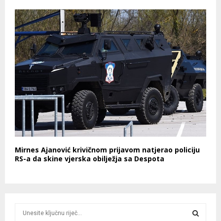
Mirnes Ajanović krivičnom prijavom natjerao policiju
RS-a da skine vjerska obilježja sa Despota
S
e