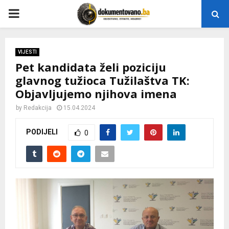
P
R
VIJESTI
Pet kandidata želi poziciju
I
glavnog tužioca Tužilaštva TK:
Objavljujemo njihova imena
M
by
Redakcija
15.04.2024
A
PODIJELI
0
R
Y
M