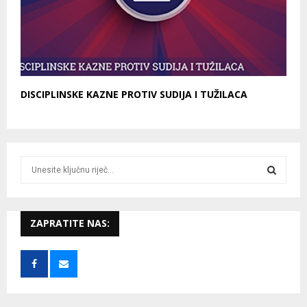
DISCIPLINSKE KAZNE PROTIV SUDIJA I TUŽILACA
S
e
a
S
r
c
ZAPRATITE NAS:
E
h
f
A
o
r
R
:
C