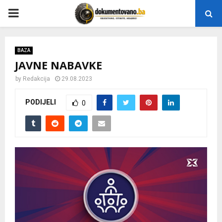
P
R
BAZA
JAVNE NABAVKE
I
by
Redakcija
29.08.2023
M
PODIJELI
0
A
R
Y
M