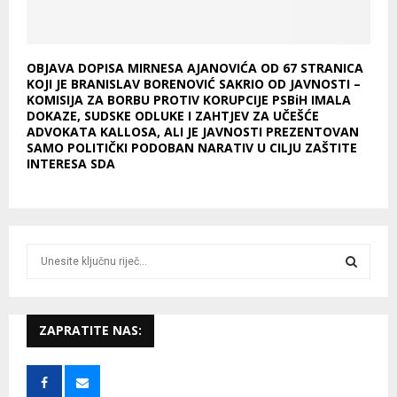
OBJAVA DOPISA MIRNESA AJANOVIĆA OD 67 STRANICA
KOJI JE BRANISLAV BORENOVIĆ SAKRIO OD JAVNOSTI –
KOMISIJA ZA BORBU PROTIV KORUPCIJE PSBiH IMALA
DOKAZE, SUDSKE ODLUKE I ZAHTJEV ZA UČEŠĆE
ADVOKATA KALLOSA, ALI JE JAVNOSTI PREZENTOVAN
SAMO POLITIČKI PODOBAN NARATIV U CILJU ZAŠTITE
INTERESA SDA
S
e
a
S
r
c
ZAPRATITE NAS:
E
h
f
A
o