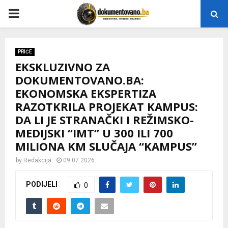
P
R
PRIČE
EKSKLUZIVNO ZA
I
DOKUMENTOVANO.BA:
EKONOMSKA EKSPERTIZA
M
RAZOTKRILA PROJEKAT KAMPUS:
DA LI JE STRANAČKI I REŽIMSKO-
A
MEDIJSKI “IMT” U 300 ILI 700
MILIONA KM SLUČAJA “KAMPUS”
R
by
Redakcija
09.07.2026
Y
PODIJELI
0
M