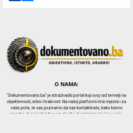
r
R
:
C
H
O NAMA:
"Dokumentovano.ba" je istraživački portal koji svoj rad temelji na
objektivnosti, istini i hrabrosti. Na našoj platformi ima mjesta i za
vaše priče, te vas pozivamo da nas kontaktirate, kako bismo
zajedno doprinijeli zdravom društvu bez kriminala i korupcije.
Kontaktiraj nas
info@dokumentovano.ba