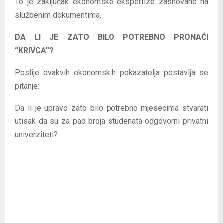
To je zaključak ekonomske ekspertize zasnovane na
službenim dokumentima.
DA LI JE ZATO BILO POTREBNO PRONAĆI
“KRIVCA”?
Poslije ovakvih ekonomskih pokazatelja postavlja se
pitanje:
Da li je upravo zato bilo potrebno mjesecima stvarati
utisak da su za pad broja studenata odgovorni privatni
univerziteti?