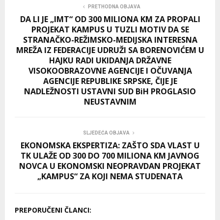
PRETHODNA OBJAVA
DA LI JE „IMT“ OD 300 MILIONA KM ZA PROPALI
PROJEKAT KAMPUS U TUZLI MOTIV DA SE
STRANAČKO-REŽIMSKO-MEDIJSKA INTERESNA
MREŽA IZ FEDERACIJE UDRUŽI SA BORENOVIĆEM U
HAJKU RADI UKIDANJA DRŽAVNE
VISOKOOBRAZOVNE AGENCIJE I OČUVANJA
AGENCIJE REPUBLIKE SRPSKE, ČIJE JE
NADLEŽNOSTI USTAVNI SUD BiH PROGLASIO
NEUSTAVNIM
SLJEDEĆA OBJAVA
EKONOMSKA EKSPERTIZA: ZAŠTO SDA VLAST U
TK ULAŽE OD 300 DO 700 MILIONA KM JAVNOG
NOVCA U EKONOMSKI NEOPRAVDAN PROJEKAT
„KAMPUS“ ZA KOJI NEMA STUDENATA
PREPORUČENI ČLANCI: