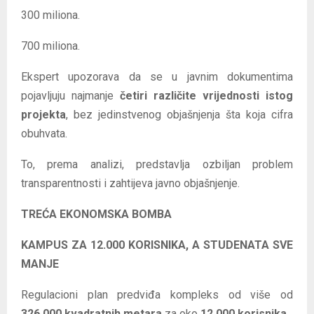
300 miliona.
700 miliona.
Ekspert upozorava da se u javnim dokumentima
pojavljuju najmanje
četiri različite vrijednosti istog
projekta
, bez jedinstvenog objašnjenja šta koja cifra
obuhvata.
To, prema analizi, predstavlja ozbiljan problem
transparentnosti i zahtijeva javno objašnjenje.
TREĆA EKONOMSKA BOMBA
KAMPUS ZA 12.000 KORISNIKA, A STUDENATA SVE
MANJE
Regulacioni plan predviđa kompleks od više od
326.000 kvadratnih metara
za oko
12.000 korisnika
.