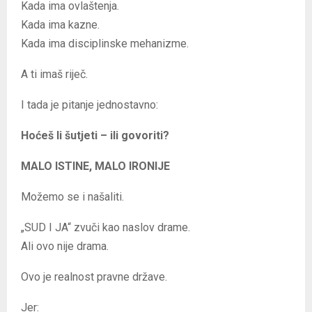
Kada ima ovlaštenja.
Kada ima kazne.
Kada ima disciplinske mehanizme.
A ti imaš riječ.
I tada je pitanje jednostavno:
Hoćeš li šutjeti – ili govoriti?
MALO ISTINE, MALO IRONIJE
Možemo se i našaliti.
„SUD I JA“ zvuči kao naslov drame.
Ali ovo nije drama.
Ovo je realnost pravne države.
Jer: