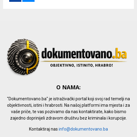
r
R
:
C
H
O NAMA:
"Dokumentovano.ba" je istraživački portal koji svoj rad temelji na
objektivnosti, istini i hrabrosti. Na našoj platformi ima mjesta i za
vaše priče, te vas pozivamo da nas kontaktirate, kako bismo
zajedno doprinijeli zdravom društvu bez kriminala i korupcije.
Kontaktiraj nas
info@dokumentovano.ba