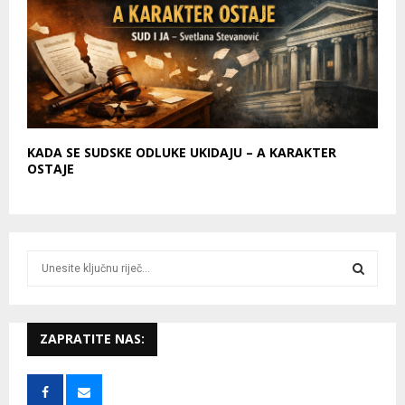
KADA SE SUDSKE ODLUKE UKIDAJU – A KARAKTER
OSTAJE
S
e
a
S
r
c
ZAPRATITE NAS:
E
h
f
A
o