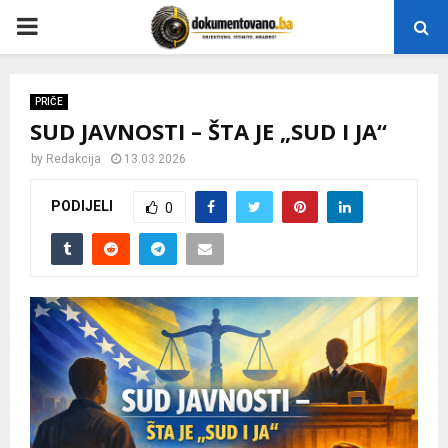
P
R
PRIČE
SUD JAVNOSTI – ŠTA JE „SUD I JA“
I
by
Redakcija
13.03.2026
M
PODIJELI
0
A
R
Y
M