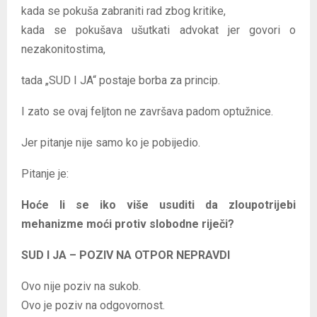
kada se pokuša zabraniti rad zbog kritike,
kada se pokušava ušutkati advokat jer govori o
nezakonitostima,
tada „SUD I JA“ postaje borba za princip.
I zato se ovaj feljton ne završava padom optužnice.
Jer pitanje nije samo ko je pobijedio.
Pitanje je:
Hoće li se iko više usuditi da zloupotrijebi
mehanizme moći protiv slobodne riječi?
SUD I JA – POZIV NA OTPOR NEPRAVDI
Ovo nije poziv na sukob.
Ovo je poziv na odgovornost.