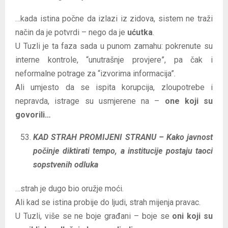
…kada istina počne da izlazi iz zidova, sistem ne traži
način da je potvrdi – nego da je
ućutka
.
U Tuzli je ta faza sada u punom zamahu: pokrenute su
interne kontrole, “unutrašnje provjere”, pa čak i
neformalne potrage za “izvorima informacija”.
Ali umjesto da se ispita korupcija, zloupotrebe i
nepravda, istrage su usmjerene na –
one koji su
govorili…
KAD STRAH PROMIJENI STRANU – Kako javnost
počinje diktirati tempo, a institucije postaju taoci
sopstvenih odluka
…strah je dugo bio oružje moći.
Ali kad se istina probije do ljudi, strah mijenja pravac.
U Tuzli, više se ne boje građani – boje se
oni koji su