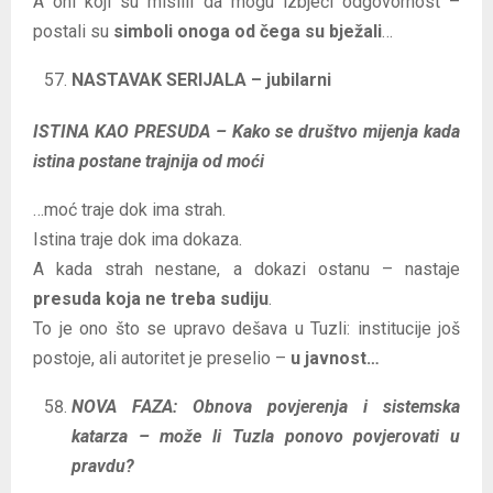
A oni koji su mislili da mogu izbjeći odgovornost –
postali su
simboli onoga od čega su bježali
…
NASTAVAK SERIJALA – jubilarni
ISTINA KAO PRESUDA – Kako se društvo mijenja kada
istina postane trajnija od moći
…moć traje dok ima strah.
Istina traje dok ima dokaza.
A kada strah nestane, a dokazi ostanu – nastaje
presuda koja ne treba sudiju
.
To je ono što se upravo dešava u Tuzli: institucije još
postoje, ali autoritet je preselio –
u javnost…
NOVA FAZA: Obnova povjerenja i sistemska
katarza – može li Tuzla ponovo povjerovati u
pravdu?