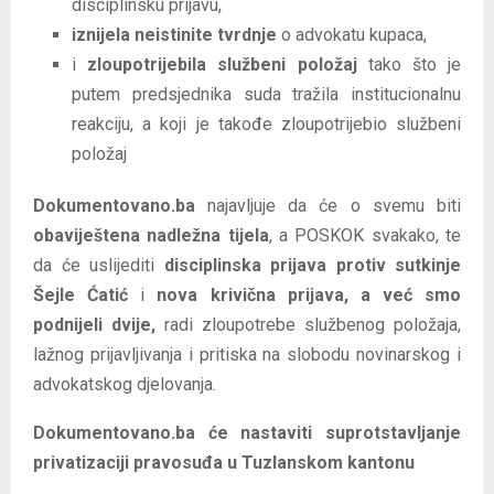
disciplinsku prijavu,
iznijela neistinite tvrdnje
o advokatu kupaca,
i
zloupotrijebila službeni položaj
tako što je
putem predsjednika suda tražila institucionalnu
reakciju, a koji je takođe zloupotrijebio službeni
položaj
Dokumentovano.ba
najavljuje da će o svemu biti
obaviještena nadležna tijela
, a POSKOK svakako, te
da će uslijediti
disciplinska prijava protiv sutkinje
Šejle Ćatić
i
nova krivična prijava, a već smo
podnijeli dvije,
radi zloupotrebe službenog položaja,
lažnog prijavljivanja i pritiska na slobodu novinarskog i
advokatskog djelovanja.
Dokumentovano.ba će nastaviti suprotstavljanje
privatizaciji pravosuđa u Tuzlanskom kantonu