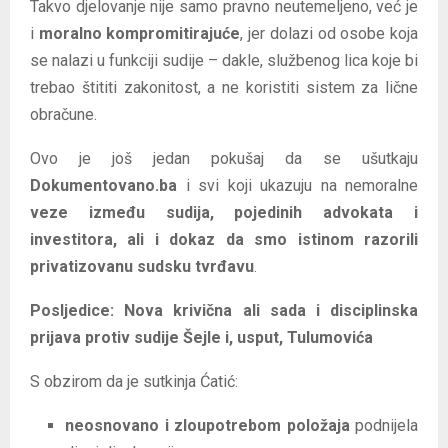
Takvo djelovanje nije samo pravno neutemeljeno, već je
i
moralno kompromitirajuće
, jer dolazi od osobe koja
se nalazi u funkciji sudije – dakle, službenog lica koje bi
trebao štititi zakonitost, a ne koristiti sistem za lične
obračune.
Ovo je još jedan pokušaj da se ušutkaju
Dokumentovano.ba
i svi koji ukazuju na nemoralne
veze između sudija, pojedinih advokata i
investitora, ali i dokaz da smo istinom razorili
privatizovanu sudsku tvrđavu
.
Posljedice: Nova krivična ali sada i disciplinska
prijava protiv sudije Šejle i, usput, Tulumovića
S obzirom da je sutkinja Ćatić:
neosnovano i zloupotrebom položaja
podnijela