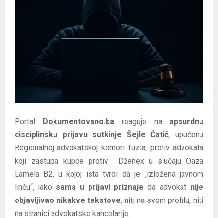
E
N
U
Portal
Dokumentovano.ba
reaguje na
apsurdnu
disciplinsku prijavu sutkinje Šejle Ćatić
, upućenu
Regionalnoj advokatskoj komori Tuzla, protiv advokata
koji zastupa kupce protiv Dženex u slučaju Oaza
Lamela B2, u kojoj ista tvrdi da je „izložena javnom
linču“, iako
sama u prijavi priznaje
da advokat
nije
objavljivao nikakve tekstove
, niti na svom profilu, niti
na stranici advokatske kancelarije.