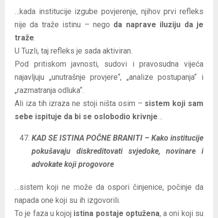
…kada institucije izgube povjerenje, njihov prvi refleks
nije da traže istinu – nego
da naprave iluziju da je
traže
.
U Tuzli, taj refleks je sada aktiviran.
Pod pritiskom javnosti, sudovi i pravosudna vijeća
najavljuju „unutrašnje provjere“, „analize postupanja“ i
„razmatranja odluka“.
Ali iza tih izraza ne stoji ništa osim –
sistem koji sam
sebe ispituje da bi se oslobodio krivnje
…
KAD SE ISTINA POČNE BRANITI – Kako institucije
pokušavaju diskreditovati svjedoke, novinare i
advokate koji progovore
…sistem koji ne može da ospori činjenice, počinje da
napada one koji su ih izgovorili.
To je faza u kojoj
istina postaje optužena
, a oni koji su