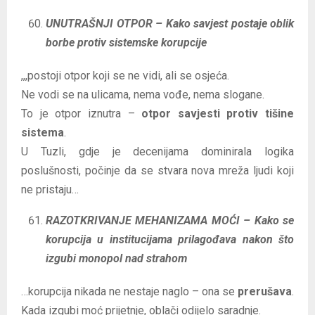
UNUTRAŠNJI OTPOR – Kako savjest postaje oblik
borbe protiv sistemske korupcije
,,,postoji otpor koji se ne vidi, ali se osjeća.
Ne vodi se na ulicama, nema vođe, nema slogane.
To je otpor iznutra –
otpor savjesti protiv tišine
sistema
.
U Tuzli, gdje je decenijama dominirala logika
poslušnosti, počinje da se stvara nova mreža ljudi koji
ne pristaju…
RAZOTKRIVANJE MEHANIZAMA MOĆI – Kako se
korupcija u institucijama prilagođava nakon što
izgubi monopol nad strahom
…korupcija nikada ne nestaje naglo – ona se
prerušava
.
Kada izgubi moć prijetnje, oblači odijelo saradnje.