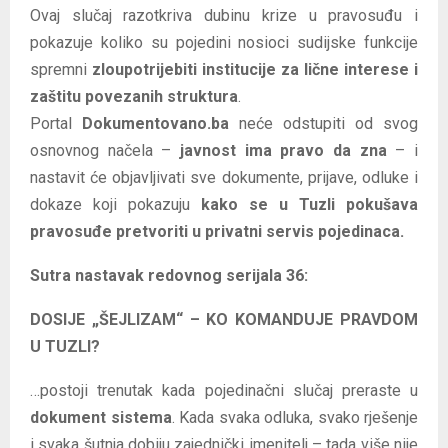
Ovaj slučaj razotkriva dubinu krize u pravosuđu i
pokazuje koliko su pojedini nosioci sudijske funkcije
spremni
zloupotrijebiti institucije za lične interese i
zaštitu povezanih struktura
.
Portal
Dokumentovano.ba
neće odstupiti od svog
osnovnog načela –
javnost ima pravo da zna
– i
nastavit će objavljivati sve dokumente, prijave, odluke i
dokaze koji pokazuju
kako se u Tuzli pokušava
pravosuđe pretvoriti u privatni servis pojedinaca.
Sutra nastavak redovnog serijala 36:
DOSIJE „ŠEJLIZAM“ – KO KOMANDUJE PRAVDOM
U TUZLI?
…postoji trenutak kada pojedinačni slučaj preraste u
dokument sistema
. Kada svaka odluka, svako rješenje
i svaka šutnja dobiju zajednički imenitelj – tada više nije