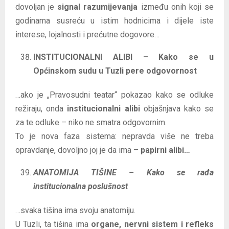
dovoljan je
signal razumijevanja
između onih koji se
godinama susreću u istim hodnicima i dijele iste
interese, lojalnosti i prećutne dogovore…
INSTITUCIONALNI ALIBI – Kako se u
Općinskom sudu u Tuzli pere odgovornost
…ako je „Pravosudni teatar“ pokazao kako se odluke
režiraju, onda
institucionalni alibi
objašnjava kako se
za te odluke – niko ne smatra odgovornim.
To je nova faza sistema: nepravda više ne treba
opravdanje, dovoljno joj je da ima –
papirni alibi…
ANATOMIJA TIŠINE – Kako se rađa
institucionalna poslušnost
…svaka tišina ima svoju anatomiju.
U Tuzli, ta tišina ima
organe, nervni sistem i refleks