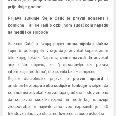
prije dvije godine
.
Prijava sutkinje Šejle Ćatić je pravni nonsens i
komična – ali se radi o ozbiljnom sudačkom napadu
na medijske slobode
Sutkinja Ćatić u svojoj prijavi
nema nijedan dokaz
kojim bi potkrijepila tvrdnju da je advokat kupaca autor
bilo kojeg teksta. Naprotiv,
sama navodi
da advokat
nije ništa objavio, ali “pretpostavlja da plasira
informacije medijima”, što je, vala baš – smiješno.
Šejlina disciplinska prijava je
pravni apsurd
i
predstavlja
zloupotrebu sudijske funkcije
s ciljem da
se zastraši advokat koji zastupa građane i istovremeno
da se izvrši sudački napad na medij koji istražuje
zloupotrebe, a najavili smo već napisanih još 40
tekstova, plus sve što u međuvremenu bude aktuelno.