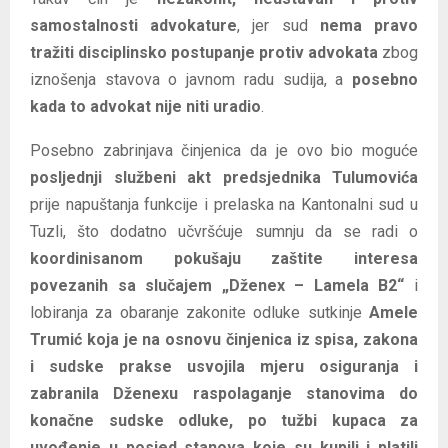
samostalnosti advokature
, jer sud
nema pravo
tražiti disciplinsko postupanje protiv advokata
zbog
iznošenja stavova o javnom radu sudija, a
posebno
kada to advokat nije niti uradio
.
Posebno zabrinjava činjenica da je ovo bio moguće
posljednji službeni akt predsjednika Tulumovića
prije napuštanja funkcije i prelaska na Kantonalni sud u
Tuzli, što dodatno učvršćuje sumnju da se radi o
koordinisanom pokušaju zaštite interesa
povezanih sa slučajem „Dženex – Lamela B2“
i
lobiranja za obaranje zakonite odluke sutkinje
Amele
Trumić koja je na osnovu činjenica iz spisa, zakona
i sudske prakse usvojila mjeru osiguranja i
zabranila Dženexu raspolaganje stanovima do
konačne sudske odluke, po tužbi kupaca za
uvođenje u posjed stanova koje su kupili i platili