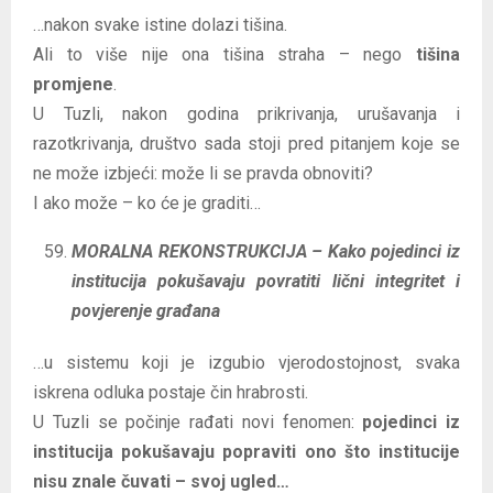
…nakon svake istine dolazi tišina.
Ali to više nije ona tišina straha – nego
tišina
promjene
.
U Tuzli, nakon godina prikrivanja, urušavanja i
razotkrivanja, društvo sada stoji pred pitanjem koje se
ne može izbjeći: može li se pravda obnoviti?
I ako može – ko će je graditi…
MORALNA REKONSTRUKCIJA – Kako pojedinci iz
institucija pokušavaju povratiti lični integritet i
povjerenje građana
…u sistemu koji je izgubio vjerodostojnost, svaka
iskrena odluka postaje čin hrabrosti.
U Tuzli se počinje rađati novi fenomen:
pojedinci iz
institucija pokušavaju popraviti ono što institucije
nisu znale čuvati – svoj ugled…