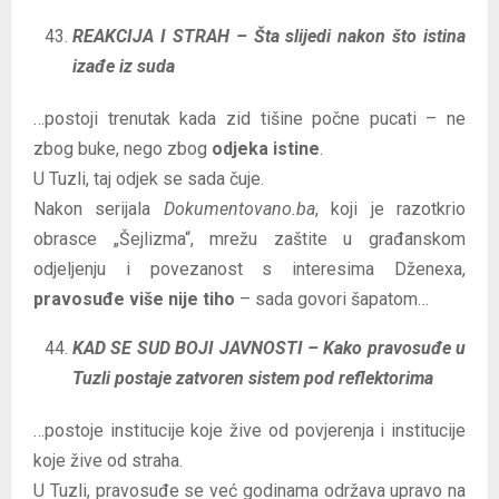
REAKCIJA I STRAH – Šta slijedi nakon što istina
izađe iz suda
…postoji trenutak kada zid tišine počne pucati – ne
zbog buke, nego zbog
odjeka istine
.
U Tuzli, taj odjek se sada čuje.
Nakon serijala
Dokumentovano.ba
, koji je razotkrio
obrasce „Šejlizma“, mrežu zaštite u građanskom
odjeljenju i povezanost s interesima Dženexa,
pravosuđe više nije tiho
– sada govori šapatom…
KAD SE SUD BOJI JAVNOSTI – Kako pravosuđe u
Tuzli postaje zatvoren sistem pod reflektorima
…postoje institucije koje žive od povjerenja i institucije
koje žive od straha.
U Tuzli, pravosuđe se već godinama održava upravo na