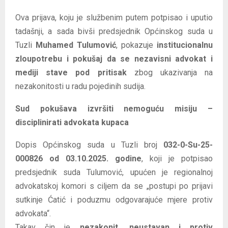
Ova prijava, koju je službenim putem potpisao i uputio
tadašnji, a sada bivši predsjednik Općinskog suda u
Tuzli
Muhamed Tulumović
, pokazuje
institucionalnu
zloupotrebu i pokušaj da se nezavisni advokat i
mediji stave pod pritisak
zbog ukazivanja na
nezakonitosti u radu pojedinih sudija.
Sud pokušava izvršiti nemoguću misiju –
disciplinirati advokata kupaca
Dopis Općinskog suda u Tuzli broj
032-0-Su-25-
000826 od 03.10.2025. godine
, koji je potpisao
predsjednik suda Tulumović, upućen je regionalnoj
advokatskoj komori s ciljem da se „postupi po prijavi
sutkinje Ćatić i poduzmu odgovarajuće mjere protiv
advokata“.
Takav čin je
nezakonit, neustavan i protiv