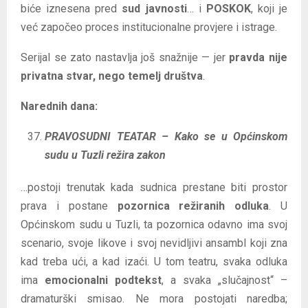
biće iznesena pred
sud javnosti
… i
POSKOK
, koji je
već započeo proces institucionalne provjere i istrage.
Serijal se zato nastavlja još snažnije — jer
pravda nije
privatna stvar, nego temelj društva
.
Narednih dana:
PRAVOSUDNI TEATAR – Kako se u Općinskom
sudu u Tuzli režira zakon
…postoji trenutak kada sudnica prestane biti prostor
prava i postane
pozornica režiranih odluka
. U
Općinskom sudu u Tuzli, ta pozornica odavno ima svoj
scenario, svoje likove i svoj nevidljivi ansambl koji zna
kad treba ući, a kad izaći. U tom teatru, svaka odluka
ima
emocionalni podtekst
, a svaka „slučajnost“ –
dramaturški smisao. Ne mora postojati naredba;