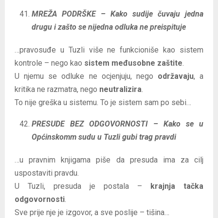
MREŽA PODRŠKE – Kako sudije čuvaju jedna
drugu i zašto se nijedna odluka ne preispituje
…pravosuđe u Tuzli više ne funkcioniše kao sistem
kontrole – nego kao
sistem međusobne zaštite
.
U njemu se odluke ne ocjenjuju, nego
održavaju
, a
kritika ne razmatra, nego
neutralizira
.
To nije greška u sistemu. To je sistem sam po sebi…
PRESUDE BEZ ODGOVORNOSTI – Kako se u
Općinskomm sudu u Tuzli gubi trag pravdi
…u pravnim knjigama piše da presuda ima za cilj
uspostaviti pravdu.
U Tuzli, presuda je postala –
krajnja tačka
odgovornosti
.
Sve prije nje je izgovor, a sve poslije – tišina…