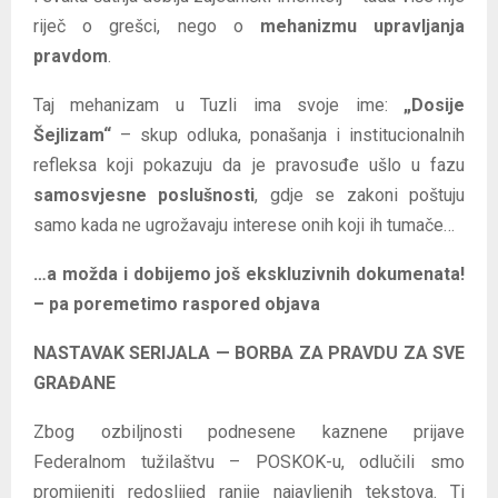
riječ o grešci, nego o
mehanizmu upravljanja
pravdom
.
Taj mehanizam u Tuzli ima svoje ime:
„Dosije
Šejlizam“
– skup odluka, ponašanja i institucionalnih
refleksa koji pokazuju da je pravosuđe ušlo u fazu
samosvjesne poslušnosti
, gdje se zakoni poštuju
samo kada ne ugrožavaju interese onih koji ih tumače…
…a možda i dobijemo još ekskluzivnih dokumenata!
– pa poremetimo raspored objava
NASTAVAK SERIJALA — BORBA ZA PRAVDU ZA SVE
GRAĐANE
Zbog ozbiljnosti podnesene kaznene prijave
Federalnom tužilaštvu – POSKOK-u, odlučili smo
promijeniti redoslijed ranije najavljenih tekstova. Ti