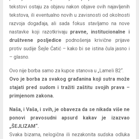
tekstovi ostaju za objavu nakon objave ovih najavljenih
tekstova, ili eventualno novih u zavisnosti od okolnosti
razvoja događaja, ali sada fokus stavljamo na nove
nastavke koji razotkrivaju
pravne, institucionalne i
društvene posljedice
podnošenja krivične prijave
protiv sudije Šejle Ćatić – kako bi se istina čula jasno i
– glasno.
Ovo nije borba samo za kupce stanova u „Lameli B2“.
Ovo je borba za svakog građanina koji sutra može
stajati pred sudom i tražiti zaštitu svojih prava –
primjenom zakona.
Naša, i Vaša, i svih, je obaveza da se nikada više ne
ponovi pravosudni apsurd kakav je izazvao
„ŠEJLIZAM“.
Svaka bizarna, nelogična ili nezakonita sudska odluka