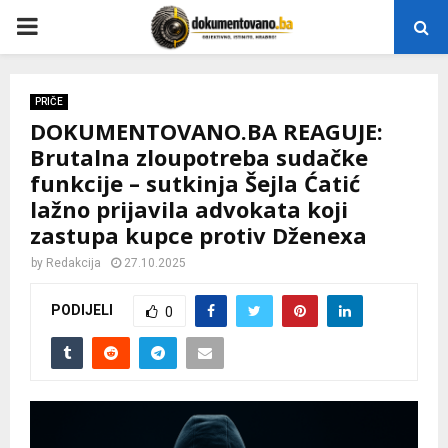
P
R
PRIČE
DOKUMENTOVANO.BA REAGUJE:
I
Brutalna zloupotreba sudačke
funkcije – sutkinja Šejla Ćatić
M
lažno prijavila advokata koji
zastupa kupce protiv Dženexa
A
by
Redakcija
27.10.2025
R
PODIJELI
0
Y
M