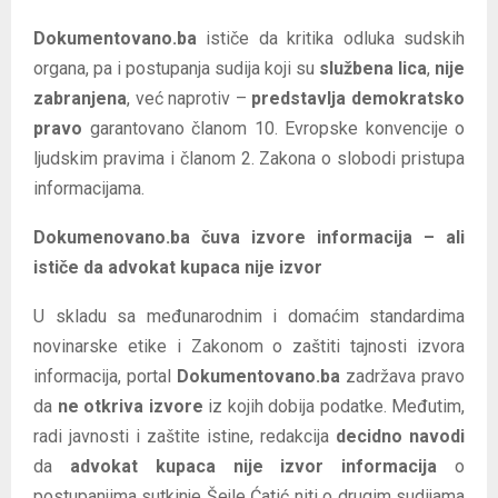
Dokumentovano.ba
ističe da kritika odluka sudskih
organa, pa i postupanja sudija koji su
službena lica
,
nije
zabranjena
, već naprotiv –
predstavlja demokratsko
pravo
garantovano članom 10. Evropske konvencije o
ljudskim pravima i članom 2. Zakona o slobodi pristupa
informacijama.
Dokumenovano.ba čuva izvore informacija – ali
ističe da advokat kupaca nije izvor
U skladu sa međunarodnim i domaćim standardima
novinarske etike i Zakonom o zaštiti tajnosti izvora
informacija, portal
Dokumentovano.ba
zadržava pravo
da
ne otkriva izvore
iz kojih dobija podatke. Međutim,
radi javnosti i zaštite istine, redakcija
decidno navodi
da
advokat kupaca nije izvor informacija
o
postupanjima sutkinje Šejle Ćatić niti o drugim sudijama