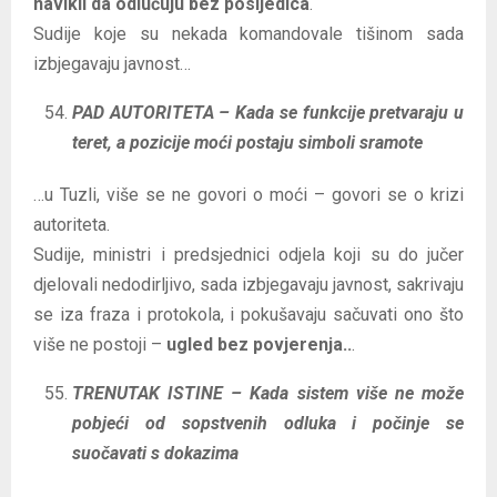
navikli da odlučuju bez posljedica
.
Sudije koje su nekada komandovale tišinom sada
izbjegavaju javnost…
PAD AUTORITETA – Kada se funkcije pretvaraju u
teret, a pozicije moći postaju simboli sramote
…u Tuzli, više se ne govori o moći – govori se o krizi
autoriteta.
Sudije, ministri i predsjednici odjela koji su do jučer
djelovali nedodirljivo, sada izbjegavaju javnost, sakrivaju
se iza fraza i protokola, i pokušavaju sačuvati ono što
više ne postoji –
ugled bez povjerenja..
.
TRENUTAK ISTINE – Kada sistem više ne može
pobjeći od sopstvenih odluka i počinje se
suočavati s dokazima