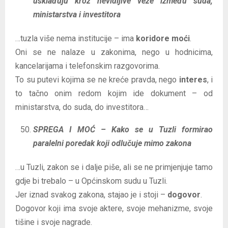
usklađuju kroz nevidljive veze između suda,
ministarstva i investitora
…tuzla više nema institucije – ima
koridore moći
.
Oni se ne nalaze u zakonima, nego u hodnicima,
kancelarijama i telefonskim razgovorima.
To su putevi kojima se ne kreće pravda, nego
interes
, i
to tačno onim redom kojim ide dokument – od
ministarstva, do suda, do investitora…
SPREGA I MOĆ – Kako se u Tuzli formirao
paralelni poredak koji odlučuje mimo zakona
…u Tuzli, zakon se i dalje piše, ali se ne primjenjuje tamo
gdje bi trebalo – u Općinskom sudu u Tuzli.
Jer iznad svakog zakona, stajao je i stoji –
dogovor
.
Dogovor koji ima svoje aktere, svoje mehanizme, svoje
tišine i svoje nagrade.