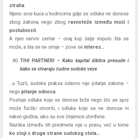
straha
.
Njeno srce kuca u hodnicima gdje se odluke ne donose
zbog zakona, nego zbog
ravnoteže između moći i
poslušnosti
.
A njen nervni centar – onaj koji šalje impuls šta se
može, a šta se ne smije – zove se
interes…
TIHI PARTNERI – Kako kapital diktira presude i
kako se stvaraju čudne sudske veze
…u Tuzli, sudska praksa odavno nije pitanje zakona –
nego
pitanje odnosa
.
Postoje odluke koje se donose brže nego što se spis
može fizički otvoriti, i odluke koje se ne donose ni
nakon godina, iako su sve činjenice utvrđene.
Razlika između tih predmeta nije u pravu, već u tome
ko stoji s druge strane sudskog stola…