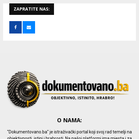
r
c
ZAPRATITE NAS:
E
h
f
A
o
r
R
:
C
H
O NAMA:
"Dokumentovano.ba" je istraživački portal koji svoj rad temelji na
objektivnosti, istini i hrabrosti. Na našoj platformi ima mjesta i za