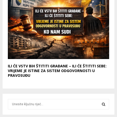
ILI ĆE VSTV BiH ŠTITITI GRAĐANE – ILI ĆE ŠTITITI SEBE:
VRIJEME JE ISTINE ZA SISTEM ODGOVORNOSTI U
PRAVOSUĐU
S
e
a
S