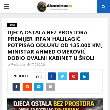
P
R
PRIČE
DJECA OSTALA BEZ PROSTORA:
I
PREMIJER IRFAN HALILAGIĆ
POTPISAO ODLUKU OD 135.000 KM,
M
MINISTAR AHMED OMEROVIĆ
DOBIO OVALNI KABINET U ŠKOLI
A
by
Redakcija
17.03.2026
R
PODIJELI
0
Y
M