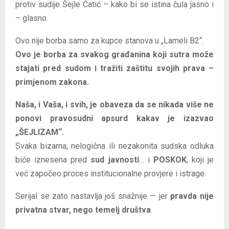
protiv sudije Šejle Ćatić – kako bi se istina čula jasno i
– glasno.
Ovo nije borba samo za kupce stanova u „Lameli B2“.
Ovo je borba za svakog građanina koji sutra može
stajati pred sudom i tražiti zaštitu svojih prava –
primjenom zakona.
Naša, i Vaša, i svih, je obaveza da se nikada više ne
ponovi pravosudni apsurd kakav je izazvao
„ŠEJLIZAM“.
Svaka bizarna, nelogična ili nezakonita sudska odluka
biće iznesena pred
sud javnosti
… i
POSKOK
, koji je
već započeo proces institucionalne provjere i istrage.
Serijal se zato nastavlja još snažnije — jer
pravda nije
privatna stvar, nego temelj društva
.