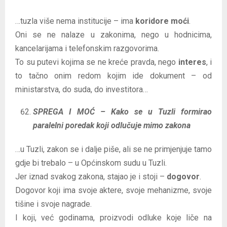
…tuzla više nema institucije – ima
koridore moći
.
Oni se ne nalaze u zakonima, nego u hodnicima,
kancelarijama i telefonskim razgovorima.
To su putevi kojima se ne kreće pravda, nego
interes
, i
to tačno onim redom kojim ide dokument – od
ministarstva, do suda, do investitora…
SPREGA I MOĆ – Kako se u Tuzli formirao
paralelni poredak koji odlučuje mimo zakona
…u Tuzli, zakon se i dalje piše, ali se ne primjenjuje tamo
gdje bi trebalo – u Općinskom sudu u Tuzli.
Jer iznad svakog zakona, stajao je i stoji –
dogovor
.
Dogovor koji ima svoje aktere, svoje mehanizme, svoje
tišine i svoje nagrade.
I koji, već godinama, proizvodi odluke koje liče na