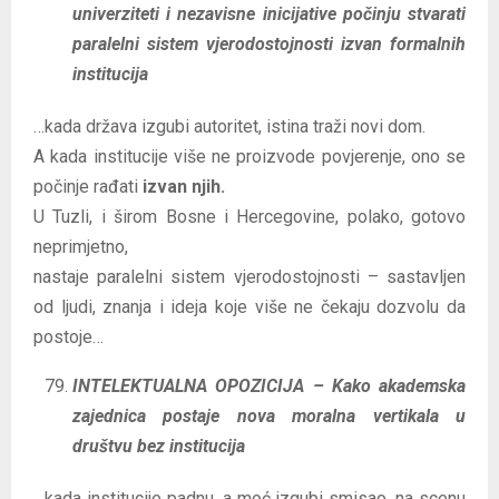
univerziteti i nezavisne inicijative počinju stvarati
paralelni sistem vjerodostojnosti izvan formalnih
institucija
…kada država izgubi autoritet, istina traži novi dom.
A kada institucije više ne proizvode povjerenje, ono se
počinje rađati
izvan njih.
U Tuzli, i širom Bosne i Hercegovine, polako, gotovo
neprimjetno,
nastaje paralelni sistem vjerodostojnosti – sastavljen
od ljudi, znanja i ideja koje više ne čekaju dozvolu da
postoje…
INTELEKTUALNA OPOZICIJA – Kako akademska
zajednica postaje nova moralna vertikala u
društvu bez institucija
…kada institucije padnu, a moć izgubi smisao, na scenu