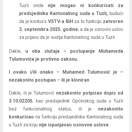
Tuzli onda
nije mogao ni konkurisati za
predsjednika Kantonalnog suda u Tuzli,
budući
da je konkurs
VSTV-a BiH
za tu funkciju
zatvoren
2. septembra 2025. godine
, a da je osnovni uslov
za prijavu da je sudija Kantonalnog suda u Tuzli.
Dakle,
u oba slučaja – postupanje Muhameda
Tulumovića je protivno zakonu.
I ovako i/ili onako – Muhamed Tulumović je –
nezakonito postupao – ili je kloniran
Dakle, ili je Tulumović
nezakonito potpisao dopis od
3.10.02205.
kao predsjednik Općinskog suda u Tuzli
bez funkcionalnog status, ili je
nezakonito
konkurisao
na funkciju predsjednika Kantonalnog suda
u Tuzli za koju
nije ispunjavao osnovne uslove
.