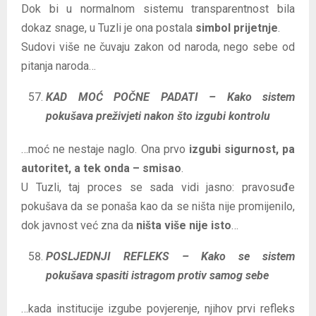
Dok bi u normalnom sistemu transparentnost bila
dokaz snage, u Tuzli je ona postala
simbol prijetnje
.
Sudovi više ne čuvaju zakon od naroda, nego sebe od
pitanja naroda…
KAD MOĆ POČNE PADATI – Kako sistem
pokušava preživjeti nakon što izgubi kontrolu
…moć ne nestaje naglo. Ona prvo
izgubi sigurnost, pa
autoritet, a tek onda – smisao
.
U Tuzli, taj proces se sada vidi jasno: pravosuđe
pokušava da se ponaša kao da se ništa nije promijenilo,
dok javnost već zna da
ništa više nije isto
…
POSLJEDNJI REFLEKS – Kako se sistem
pokušava spasiti istragom protiv samog sebe
…kada institucije izgube povjerenje, njihov prvi refleks