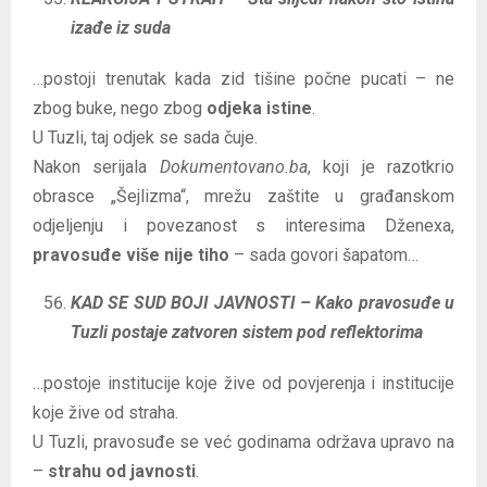
izađe iz suda
…postoji trenutak kada zid tišine počne pucati – ne
zbog buke, nego zbog
odjeka istine
.
U Tuzli, taj odjek se sada čuje.
Nakon serijala
Dokumentovano.ba
, koji je razotkrio
obrasce „Šejlizma“, mrežu zaštite u građanskom
odjeljenju i povezanost s interesima Dženexa,
pravosuđe više nije tiho
– sada govori šapatom…
KAD SE SUD BOJI JAVNOSTI – Kako pravosuđe u
Tuzli postaje zatvoren sistem pod reflektorima
…postoje institucije koje žive od povjerenja i institucije
koje žive od straha.
U Tuzli, pravosuđe se već godinama održava upravo na
–
strahu od javnosti
.