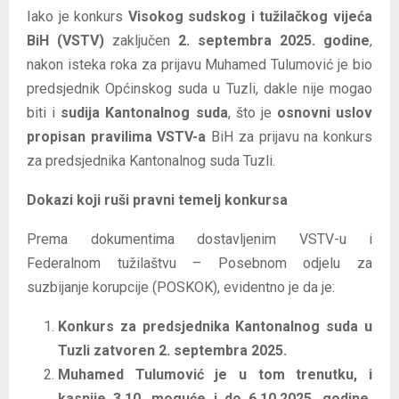
Iako je konkurs
Visokog sudskog i tužilačkog vijeća
BiH (VSTV)
zaključen
2. septembra 2025. godine
,
nakon isteka roka za prijavu Muhamed Tulumović je bio
predsjednik Općinskog suda u Tuzli, dakle nije mogao
biti i
sudija Kantonalnog suda
, što je
osnovni uslov
propisan pravilima VSTV-a
BiH za prijavu na konkurs
za predsjednika Kantonalnog suda Tuzli.
Dokazi koji ruši pravni temelj konkursa
Prema dokumentima dostavljenim VSTV-u i
Federalnom tužilaštvu – Posebnom odjelu za
suzbijanje korupcije (POSKOK), evidentno je da je:
Konkurs za predsjednika Kantonalnog suda u
Tuzli zatvoren 2. septembra 2025.
Muhamed Tulumović je u tom trenutku, i
kasnije 3.10. moguće i do 6.10.2025. godine,