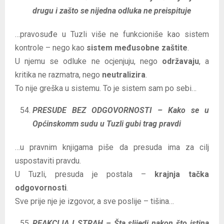
drugu i zašto se nijedna odluka ne preispituje
…pravosuđe u Tuzli više ne funkcioniše kao sistem
kontrole – nego kao
sistem međusobne zaštite
.
U njemu se odluke ne ocjenjuju, nego
održavaju
, a
kritika ne razmatra, nego
neutralizira
.
To nije greška u sistemu. To je sistem sam po sebi…
PRESUDE BEZ ODGOVORNOSTI – Kako se u
Općinskomm sudu u Tuzli gubi trag pravdi
…u pravnim knjigama piše da presuda ima za cilj
uspostaviti pravdu.
U Tuzli, presuda je postala –
krajnja tačka
odgovornosti
.
Sve prije nje je izgovor, a sve poslije – tišina…
REAKCIJA I STRAH – Šta slijedi nakon što istina