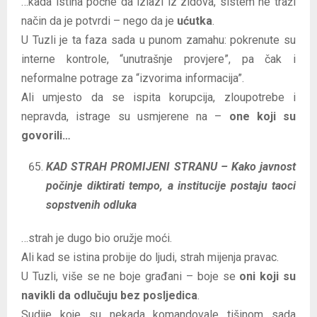
…kada istina počne da izlazi iz zidova, sistem ne traži
način da je potvrdi – nego da je
ućutka
.
U Tuzli je ta faza sada u punom zamahu: pokrenute su
interne kontrole, “unutrašnje provjere”, pa čak i
neformalne potrage za “izvorima informacija”.
Ali umjesto da se ispita korupcija, zloupotrebe i
nepravda, istrage su usmjerene na –
one koji su
govorili…
KAD STRAH PROMIJENI STRANU – Kako javnost
počinje diktirati tempo, a institucije postaju taoci
sopstvenih odluka
…strah je dugo bio oružje moći.
Ali kad se istina probije do ljudi, strah mijenja pravac.
U Tuzli, više se ne boje građani – boje se
oni koji su
navikli da odlučuju bez posljedica
.
Sudije koje su nekada komandovale tišinom sada