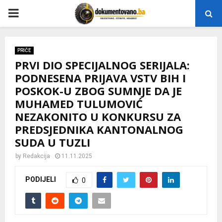
P
R
PRIČE
PRVI DIO SPECIJALNOG SERIJALA:
I
PODNESENA PRIJAVA VSTV BIH I
POSKOK-U ZBOG SUMNJE DA JE
M
MUHAMED TULUMOVIĆ
NEZAKONITO U KONKURSU ZA
A
PREDSJEDNIKA KANTONALNOG
SUDA U TUZLI
R
by
Redakcija
11.11.2025
Y
PODIJELI
0
M