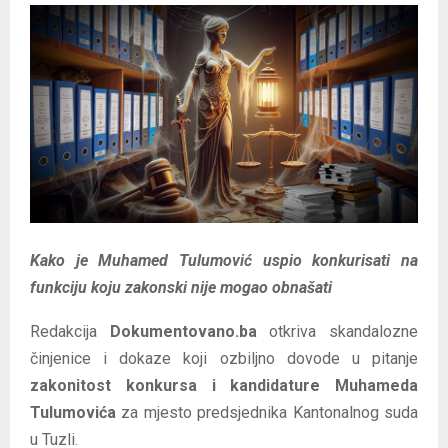
E
N
U
Kako je Muhamed Tulumović uspio konkurisati na
funkciju koju zakonski nije mogao obnašati
Redakcija
Dokumentovano.ba
otkriva skandalozne
činjenice i dokaze koji ozbiljno dovode u pitanje
zakonitost konkursa i kandidature Muhameda
Tulumovića
za mjesto predsjednika Kantonalnog suda
u Tuzli.