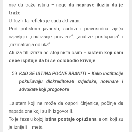
nije da traže istinu – nego
da naprave iluziju da je
traže
.
U Tuzli, taj refleks je sada aktiviran.
Pod pritiskom javnosti, sudovi i pravosudna vijeća
najavljuju „unutrašnje provjere“, „analize postupanja“ i
„razmatranja odluka“.
Ali iza tih izraza ne stoji ništa osim –
sistem koji sam
sebe ispituje da bi se oslobodio krivnje
…
KAD SE ISTINA POČNE BRANITI – Kako institucije
pokušavaju diskreditovati svjedoke, novinare i
advokate koji progovore
…sistem koji ne može da ospori činjenice, počinje da
napada one koji su ih izgovorili.
To je faza u kojoj
istina postaje optužena
, a oni koji su
je iznijeli – meta.