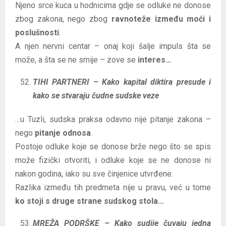
Njeno srce kuca u hodnicima gdje se odluke ne donose
zbog zakona, nego zbog
ravnoteže između moći i
poslušnosti
.
A njen nervni centar – onaj koji šalje impuls šta se
može, a šta se ne smije – zove se
interes…
TIHI PARTNERI – Kako kapital diktira presude i
kako se stvaraju čudne sudske veze
…u Tuzli, sudska praksa odavno nije pitanje zakona –
nego
pitanje odnosa
.
Postoje odluke koje se donose brže nego što se spis
može fizički otvoriti, i odluke koje se ne donose ni
nakon godina, iako su sve činjenice utvrđene.
Razlika između tih predmeta nije u pravu, već u tome
ko stoji s druge strane sudskog stola…
MREŽA PODRŠKE – Kako sudije čuvaju jedna