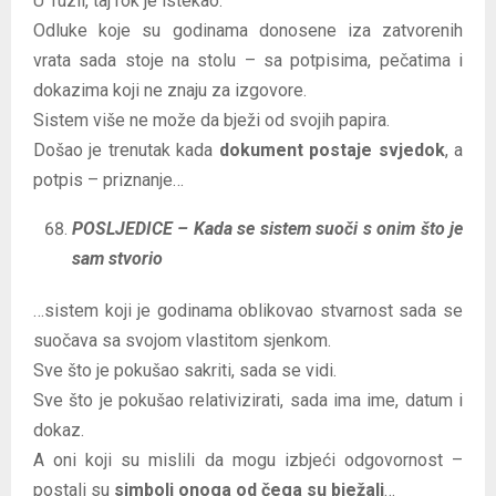
U Tuzli, taj rok je istekao.
Odluke koje su godinama donosene iza zatvorenih
vrata sada stoje na stolu – sa potpisima, pečatima i
dokazima koji ne znaju za izgovore.
Sistem više ne može da bježi od svojih papira.
Došao je trenutak kada
dokument postaje svjedok
, a
potpis – priznanje…
POSLJEDICE – Kada se sistem suoči s onim što je
sam stvorio
…sistem koji je godinama oblikovao stvarnost sada se
suočava sa svojom vlastitom sjenkom.
Sve što je pokušao sakriti, sada se vidi.
Sve što je pokušao relativizirati, sada ima ime, datum i
dokaz.
A oni koji su mislili da mogu izbjeći odgovornost –
postali su
simboli onoga od čega su bježali
…