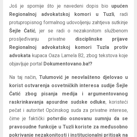
Još je spornije što je navedeni dopis bio
upućen
Regionalnoj advokatskoj komori u Tuzli
, radi
protupropisnog formalnog udovoljenju zahtjeva sutkinje
Šejle Ćatić
, jer se radi o nezakonitom službenom
prosljeđivanju privatne
disciplinske prijave
Regionalnoj advokatskoj komori Tuzla protiv
advokata
kupaca Oaza Lamela B2, zbog tekstova koje
objavljuje portal
Dokumentovano.ba!?
Na taj način,
Tulumović je neovlašteno djelovao u
korist ostvarenja osvetničkih interesa sudije Šejle
Ćatić zbog pisanja medija i argumentovanog
raskrinkavanja apsurdne sudske odluke
, koristeći
pečat i autoritet Općinskog suda za privatne interese,
čime je faktički
potvrdio osnovanu sumnju da se
pravosudne funkcije u Tuzli koriste za međusobno
pokrivanje nezakonitosti i institucionalni pritisak na