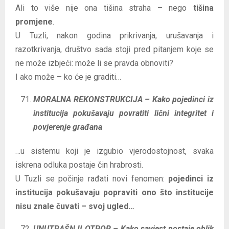
Ali to više nije ona tišina straha – nego
tišina
promjene
.
U Tuzli, nakon godina prikrivanja, urušavanja i
razotkrivanja, društvo sada stoji pred pitanjem koje se
ne može izbjeći: može li se pravda obnoviti?
I ako može – ko će je graditi…
MORALNA REKONSTRUKCIJA – Kako pojedinci iz
institucija pokušavaju povratiti lični integritet i
povjerenje građana
…u sistemu koji je izgubio vjerodostojnost, svaka
iskrena odluka postaje čin hrabrosti.
U Tuzli se počinje rađati novi fenomen:
pojedinci iz
institucija pokušavaju popraviti ono što institucije
nisu znale čuvati – svoj ugled…
UNUTRAŠNJI OTPOR – Kako savjest postaje oblik