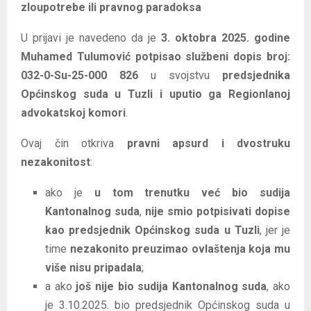
zloupotrebe ili pravnog paradoksa
U prijavi je navedeno da je
3. oktobra 2025. godine
Muhamed Tulumović potpisao službeni dopis broj:
032-0-Su-25-000 826
u svojstvu
predsjednika
Općinskog suda u Tuzli i uputio ga Regionlanoj
advokatskoj komori
.
Ovaj čin otkriva
pravni apsurd i dvostruku
nezakonitost
:
ako je
u tom trenutku već bio sudija
Kantonalnog suda
,
nije smio potpisivati dopise
kao predsjednik Općinskog suda u Tuzli
, jer je
time
nezakonito preuzimao ovlaštenja koja mu
više nisu pripadala
;
a ako
još nije bio sudija Kantonalnog suda
, ako
je 3.10.2025. bio predsjednik Općinskog suda u