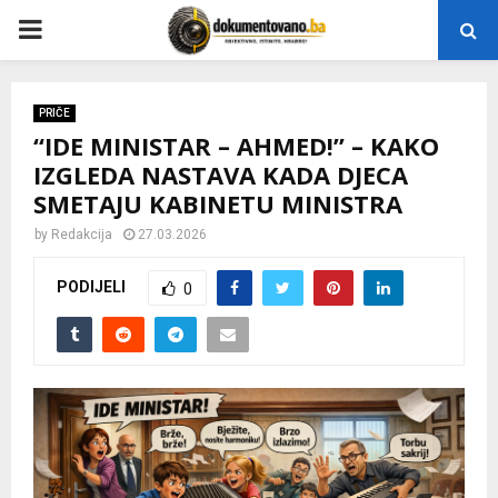
P
R
PRIČE
“IDE MINISTAR – AHMED!” – KAKO
I
IZGLEDA NASTAVA KADA DJECA
SMETAJU KABINETU MINISTRA
M
by
Redakcija
27.03.2026
A
PODIJELI
0
R
Y
M