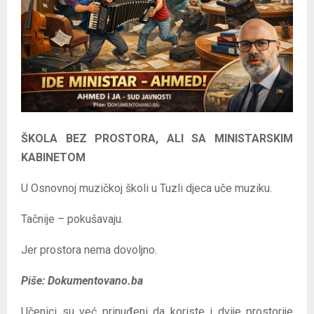
E
N
U
ŠKOLA BEZ PROSTORA, ALI SA MINISTARSKIM
KABINETOM
U Osnovnoj muzičkoj školi u Tuzli djeca uče muziku.
Tačnije – pokušavaju.
Jer prostora nema dovoljno.
Piše: Dokumentovano.ba
Učenici su već prinuđeni da koriste i dvije prostorije