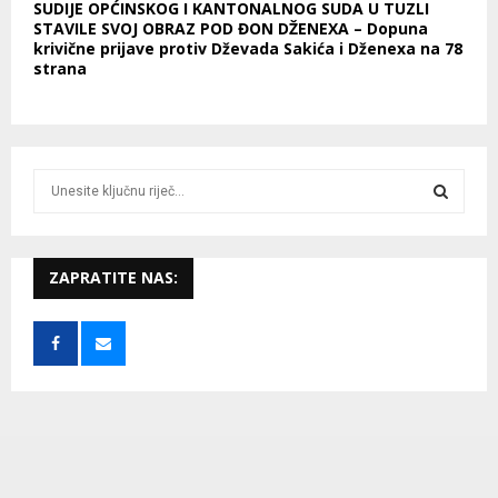
SUDIJE OPĆINSKOG I KANTONALNOG SUDA U TUZLI
STAVILE SVOJ OBRAZ POD ĐON DŽENEXA – Dopuna
krivične prijave protiv Dževada Sakića i Dženexa na 78
strana
S
e
a
S
r
c
ZAPRATITE NAS:
E
h
f
A
o
r
R
:
C
H