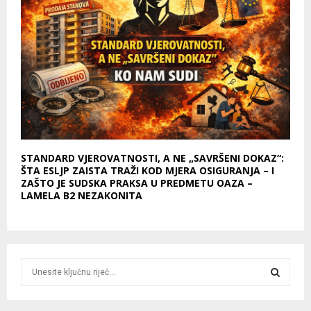
STANDARD VJEROVATNOSTI, A NE „SAVRŠENI DOKAZ“:
ŠTA ESLJP ZAISTA TRAŽI KOD MJERA OSIGURANJA – I
ZAŠTO JE SUDSKA PRAKSA U PREDMETU OAZA –
LAMELA B2 NEZAKONITA
S
e
a
S
r