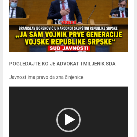
E
N
U
POGLEDAJTE KO JE ADVOKAT I MILJENIK SDA
Javnost ima pravo da zna činjenice.
R
e
p
r
o
d