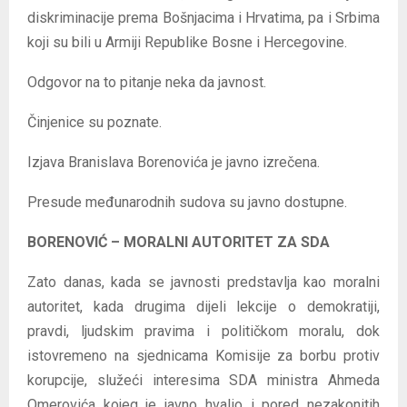
diskriminacije prema Bošnjacima i Hrvatima, pa i Srbima
koji su bili u Armiji Republike Bosne i Hercegovine.
Odgovor na to pitanje neka da javnost.
Činjenice su poznate.
Izjava Branislava Borenovića je javno izrečena.
Presude međunarodnih sudova su javno dostupne.
BORENOVIĆ – MORALNI AUTORITET ZA SDA
Zato danas, kada se javnosti predstavlja kao moralni
autoritet, kada drugima dijeli lekcije o demokratiji,
pravdi, ljudskim pravima i političkom moralu, dok
istovremeno na sjednicama Komisije za borbu protiv
korupcije, služeći interesima SDA ministra Ahmeda
Omerovića kojeg je javno hvalio i pored nezakonitih