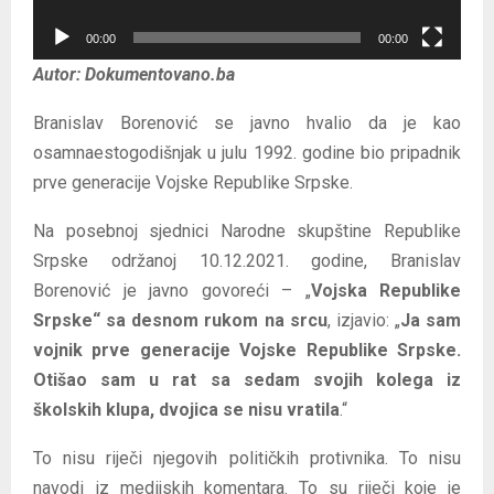
u
k
00:00
00:00
t
Autor: Dokumentovano.ba
o
Branislav Borenović se javno hvalio da je kao
r
osamnaestogodišnjak u julu 1992. godine bio pripadnik
v
prve generacije Vojske Republike Srpske.
i
d
Na posebnoj sjednici Narodne skupštine Republike
e
Srpske održanoj 10.12.2021. godine, Branislav
o
Borenović je javno govoreći – „
Vojska Republike
z
Srpske“ sa desnom rukom na srcu
, izjavio: „
Ja sam
a
vojnik prve generacije Vojske Republike Srpske.
p
Otišao sam u rat sa sedam svojih kolega iz
i
školskih klupa, dvojica se nisu vratila
.“
s
a
To nisu riječi njegovih političkih protivnika. To nisu
navodi iz medijskih komentara. To su riječi koje je