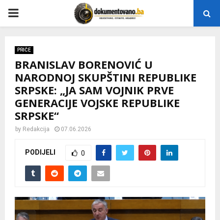
P
R
PRIČE
BRANISLAV BORENOVIĆ U
I
NARODNOJ SKUPŠTINI REPUBLIKE
SRPSKE: „JA SAM VOJNIK PRVE
M
GENERACIJE VOJSKE REPUBLIKE
SRPSKE“
A
by
Redakcija
07.06.2026
R
PODIJELI
0
Y
M