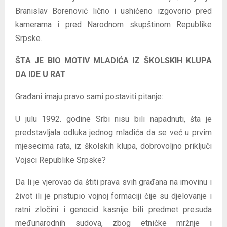
Branislav Borenović lično i ushićeno izgovorio pred
kamerama i pred Narodnom skupštinom Republike
Srpske.
ŠTA JE BIO MOTIV MLADIĆA IZ ŠKOLSKIH KLUPA
DA IDE U RAT
Građani imaju pravo sami postaviti pitanje:
U julu 1992. godine Srbi nisu bili napadnuti, šta je
predstavljala odluka jednog mladića da se već u prvim
mjesecima rata, iz školskih klupa, dobrovoljno priključi
Vojsci Republike Srpske?
Da li je vjerovao da štiti prava svih građana na imovinu i
život ili je pristupio vojnoj formaciji čije su djelovanje i
ratni zločini i genocid kasnije bili predmet presuda
međunarodnih sudova, zbog etničke mržnje i