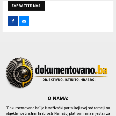
c
ZAPRATITE NAS:
E
h
f
A
o
r
R
:
C
H
O NAMA:
"Dokumentovano.ba" je istraživački portal koji svoj rad temelji na
objektivnosti, istini i hrabrosti. Na našoj platformi ima mjesta i za