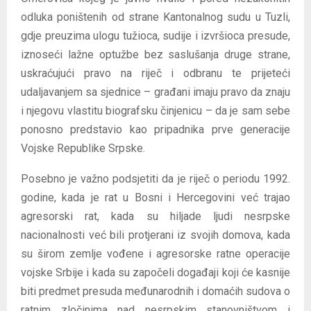
odluka poništenih od strane Kantonalnog sudu u Tuzli,
gdje preuzima ulogu tužioca, sudije i izvršioca presude,
iznoseći lažne optužbe bez saslušanja druge strane,
uskraćujući pravo na riječ i odbranu te prijeteći
udaljavanjem sa sjednice – građani imaju pravo da znaju
i njegovu vlastitu biografsku činjenicu – da je sam sebe
ponosno predstavio kao pripadnika prve generacije
Vojske Republike Srpske.
Posebno je važno podsjetiti da je riječ o periodu 1992.
godine, kada je rat u Bosni i Hercegovini već trajao
agresorski rat, kada su hiljade ljudi nesrpske
nacionalnosti već bili protjerani iz svojih domova, kada
su širom zemlje vođene i agresorske ratne operacije
vojske Srbije i kada su započeli događaji koji će kasnije
biti predmet presuda međunarodnih i domaćih sudova o
ratnim zločinima nad nesrpskim stanovništvom i