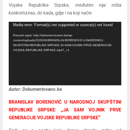
Vojske Republike Srpske, međutim nije ništa
konkretizirao, do kada, gdje i na koji način.
R
Media error: Format(s) not supported or source(s) not found
e
Preuzmi zapis: http://dokumentovano.ba/wp-
p
content/uploads/2026/06/BRANISLAV-BORENOVIC-U-NARODNOJ-
SKUPSTINI-REPUBLIKE-SRPSKE-JA-SAM-VOJNIK-PRVE-GENERACIJE-
r
VOJSKE-REPUBLIKE-SRPSKE.mp4?_=1
o
d
u
k
t
Autor: Dokumentovano.ba
o
BRANISLAV BORENOVIĆ U NARODNOJ SKUPŠTINI
r
REPUBLIKE SRPSKE: „JA SAM VOJNIK PRVE
v
GENERACIJE VOJSKE REPUBLIKE SRPSKE“
i
d