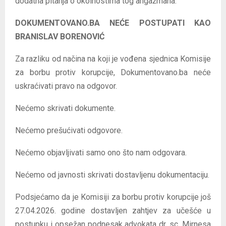
dodatna pitanja o okolnostima tog angažmana.
DOKUMENTOVANO.BA NEĆE POSTUPATI KAO
BRANISLAV BORENOVIĆ
Za razliku od načina na koji je vođena sjednica Komisije
za borbu protiv korupcije, Dokumentovano.ba neće
uskraćivati pravo na odgovor.
Nećemo skrivati dokumente.
Nećemo prešućivati odgovore.
Nećemo objavljivati samo ono što nam odgovara.
Nećemo od javnosti skrivati dostavljenu dokumentaciju.
Podsjećamo da je Komisiji za borbu protiv korupcije još
27.04.2026. godine dostavljen zahtjev za učešće u
postupku i opsežan podnesak advokata dr. sc. Mirnesa