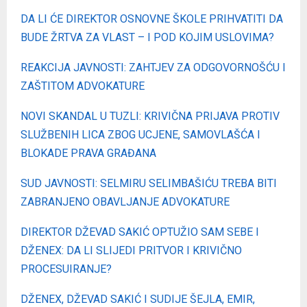
DA LI ĆE DIREKTOR OSNOVNE ŠKOLE PRIHVATITI DA
BUDE ŽRTVA ZA VLAST – I POD KOJIM USLOVIMA?
REAKCIJA JAVNOSTI: ZAHTJEV ZA ODGOVORNOŠĆU I
ZAŠTITOM ADVOKATURE
NOVI SKANDAL U TUZLI: KRIVIČNA PRIJAVA PROTIV
SLUŽBENIH LICA ZBOG UCJENE, SAMOVLAŠĆA I
BLOKADE PRAVA GRAĐANA
SUD JAVNOSTI: SELMIRU SELIMBAŠIĆU TREBA BITI
ZABRANJENO OBAVLJANJE ADVOKATURE
DIREKTOR DŽEVAD SAKIĆ OPTUŽIO SAM SEBE I
DŽENEX: DA LI SLIJEDI PRITVOR I KRIVIČNO
PROCESUIRANJE?
DŽENEX, DŽEVAD SAKIĆ I SUDIJE ŠEJLA, EMIR,