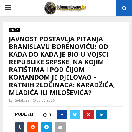
P
R
PRIČE
JAVNOST POSTAVLJA PITANJA
I
BRANISLAVU BORENOVIĆU: OD
KADA DO KADA JE BIO U VOJSCI
M
REPUBLIKE SRPSKE, NA KOJIM
RATIŠTIMA I POD ČIJOM
A
KOMANDOM JE DJELOVAO –
RATNIH ZLOČINACA: KARADŽIĆA,
R
MLADIĆA ILI MILOŠEVIĆA?
by
Redakcija
08.06.2026
Y
PODIJELI
0
M