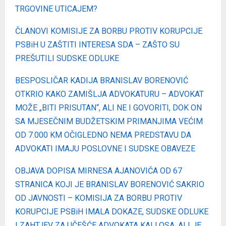
TRGOVINE UTICAJEM?
ČLANOVI KOMISIJE ZA BORBU PROTIV KORUPCIJE
PSBiH U ZAŠTITI INTERESA SDA – ZAŠTO SU
PREŠUTILI SUDSKE ODLUKE
BESPOSLIČAR KADIJA BRANISLAV BORENOVIĆ
OTKRIO KAKO ZAMIŠLJA ADVOKATURU – ADVOKAT
MOŽE „BITI PRISUTAN“, ALI NE I GOVORITI, DOK ON
SA MJESEČNIM BUDŽETSKIM PRIMANJIMA VEĆIM
OD 7.000 KM OČIGLEDNO NEMA PREDSTAVU DA
ADVOKATI IMAJU POSLOVNE I SUDSKE OBAVEZE
OBJAVA DOPISA MIRNESA AJANOVIĆA OD 67
STRANICA KOJI JE BRANISLAV BORENOVIĆ SAKRIO
OD JAVNOSTI – KOMISIJA ZA BORBU PROTIV
KORUPCIJE PSBiH IMALA DOKAZE, SUDSKE ODLUKE
I ZAHTJEV ZA UČEŠĆE ADVOKATA KALLOSA, ALI JE