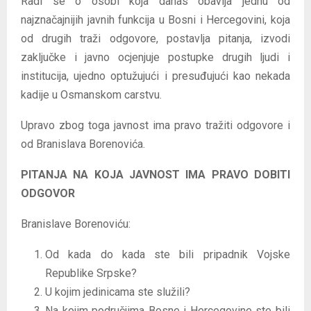
Radi se o osobi koja danas obavlja jednu od
e
najznačajnijih javnih funkcija u Bosni i Hercegovini, koja
o
od drugih traži odgovore, postavlja pitanja, izvodi
z
zaključke i javno ocjenjuje postupke drugih ljudi i
a
institucija, ujedno optužujući i presuđujući kao nekada
p
kadije u Osmanskom carstvu.
i
s
Upravo zbog toga javnost ima pravo tražiti odgovore i
a
od Branislava Borenovića.
PITANJA NA KOJA JAVNOST IMA PRAVO DOBITI
ODGOVOR
Branislave Borenoviću:
Od kada do kada ste bili pripadnik Vojske
Republike Srpske?
U kojim jedinicama ste služili?
Na kojim područjima Bosne i Hercegovine ste bili