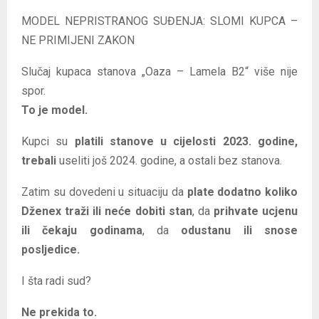
MODEL NEPRISTRANOG SUĐENJA: SLOMI KUPCA –
NE PRIMIJENI ZAKON
Slučaj kupaca stanova „Oaza – Lamela B2“ više nije
spor.
To je model.
Kupci su
platili stanove u cijelosti 2023. godine,
trebali
useliti još 2024. godine, a ostali bez stanova.
Zatim su dovedeni u situaciju da
plate dodatno koliko
Dženex traži ili neće dobiti stan
, da
prihvate ucjenu
ili čekaju godinama
, da
odustanu ili snose
posljedice.
I šta radi sud?
Ne prekida to.