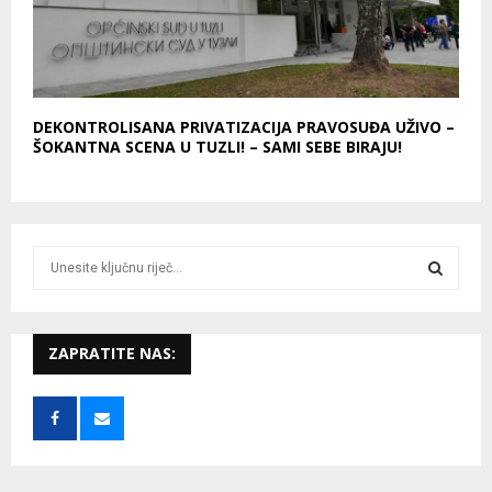
DEKONTROLISANA PRIVATIZACIJA PRAVOSUĐA UŽIVO –
ŠOKANTNA SCENA U TUZLI! – SAMI SEBE BIRAJU!
S
e
a
S
r
c
ZAPRATITE NAS:
E
h
f
A
o
r
R
:
C