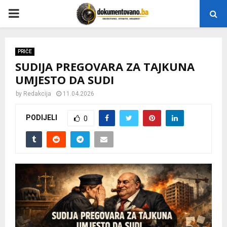
P
R
PRIČE
SUDIJA PREGOVARA ZA TAJKUNA
I
UMJESTO DA SUDI
M
by
Redakcija
11.04.2026
PODIJELI
0
A
R
Y
M