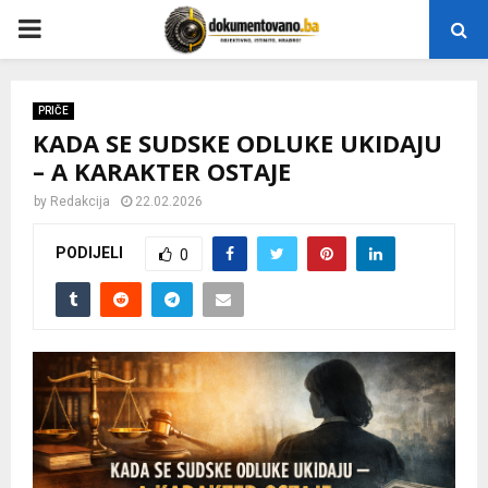
P
R
PRIČE
KADA SE SUDSKE ODLUKE UKIDAJU
I
– A KARAKTER OSTAJE
M
by
Redakcija
22.02.2026
PODIJELI
0
A
R
Y
M