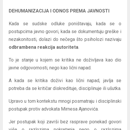
DEHUMANIZACIJA I ODNOS PREMA JAVNOSTI
Kada se sudske odluke poništavaju, kada se o
postupcima javno govori, kada se dokumentuju greške i
nezakonitosti, dolazi do nečega što psiholozi nazivaju
odbrambena reakcija autoriteta
.
To je stanje u kojem se kritika ne doživljava kao dio
javne odgovornosti, nego kao lični napad.
A kada se kritika doživi kao lični napad, javlja se
potreba da se kritičar diskredituje, disciplinuje ili ušutka.
Upravo u tom kontekstu mnogi posmatraju i disciplinski
postupak protiv advokata Mirnesa Ajanovića.
Jer postupak koji završi bez rasprave ponekad govori
više o razlozima pokretanja nego o razlozima