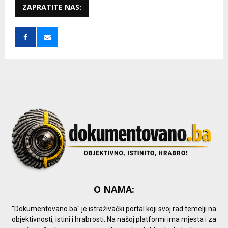
c
ZAPRATITE NAS:
E
h
f
A
o
r
R
:
C
H
O NAMA:
"Dokumentovano.ba" je istraživački portal koji svoj rad temelji na
objektivnosti, istini i hrabrosti. Na našoj platformi ima mjesta i za