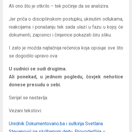
Ali ono što je otkrilo – tek počinje da se analizira.
Jer priča o disciplinskom postupku, ukinutim odlukama,
reakcijama i ponašanju tek sada ulazi u fazu u kojoj će
dokumenti, zapisnici i činjenice pokazati širu sliku.
I zato je možda najtačnija rečenica koja opisuje sve što
se dogodilo upravo ova:
U sudnici se sudi drugima.
Ali ponekad, u jednom pogledu, čovjek nehotice
donese presudu o sebi.
Serijal se nastavlja.
Vezani tekstovi:
Urednik Dokumentovano.ba i sutkinja Svetlana
Stevanović na službenom dejtu. Provodadžija –