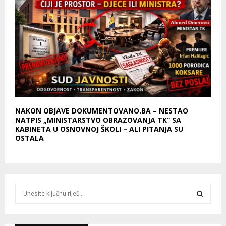
NAKON OBJAVE DOKUMENTOVANO.BA – NESTAO
NATPIS „MINISTARSTVO OBRAZOVANJA TK“ SA
KABINETA U OSNOVNOJ ŠKOLI – ALI PITANJA SU
OSTALA
S
e
a
S
r